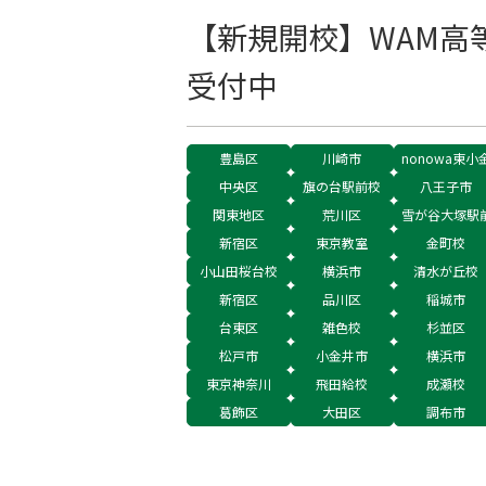
【新規開校】WAM高
受付中
豊島区
川崎市
nonowa東小
中央区
旗の台駅前校
八王子市
関東地区
荒川区
雪が谷大塚駅
新宿区
東京教室
金町校
小山田桜台校
横浜市
清水が丘校
新宿区
品川区
稲城市
台東区
雑色校
杉並区
松戸市
小金井市
横浜市
東京神奈川
飛田給校
成瀬校
葛飾区
大田区
調布市