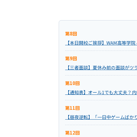
第8回
【本日開校ご挨拶】WAM高等学院
第9回
【三者面談】夏休み前の面談がツ
第10回
【通知表】オール1でも大丈夫？
第11回
【昼夜逆転】「一日中ゲームばか
第12回