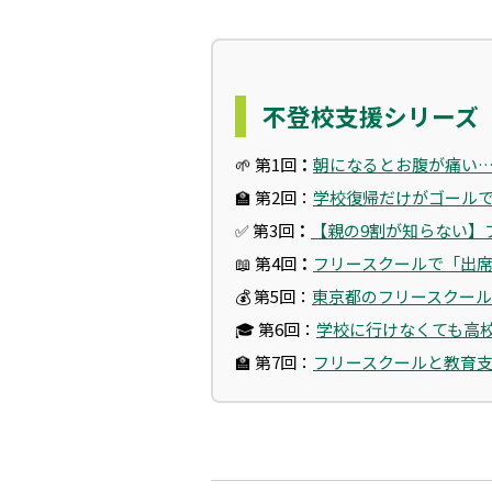
不登校支援シリーズ
🌱 第1回
：
朝になるとお腹が痛い
🏫 第2回：
学校復帰だけがゴール
✅ 第3回
：
【親の9割が知らない】
📖 第4回
：
フリースクールで「出席
💰
第5回：
東京都のフリースクール
🎓
第6回：
学校に行けなくても高
🏫
第7回：
フリースクールと教育