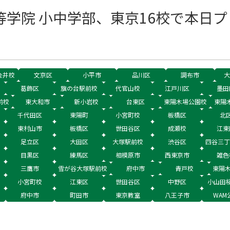
等学院 小中学部、東京16校で本日
金井校
文京区
小平市
品川区
調布市
大
葛飾区
旗の台駅前校
代官山校
江戸川区
墨田
前校
東大和市
新小岩校
台東区
東陽木場公園校
東陽
千代田区
東陽町
小宮町校
板橋区
北
東村山市
板橋区
世田谷区
成瀬校
江東
足立区
大田区
大塚駅前校
渋谷区
四谷三丁
目黒区
練馬区
相模原市
西東京市
雑色
三鷹市
雪が谷大塚駅前校
府中市
青戸校
東陽
小宮町校
江東区
世田谷区
中野区
小山田
府中市
町田市
東京教室
八王子市
WAM