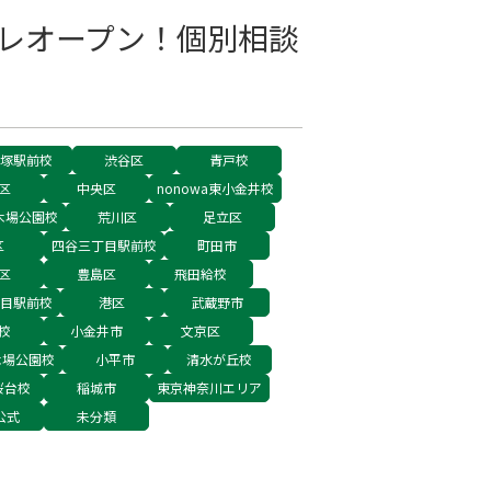
プレオープン！個別相談
塚駅前校
渋谷区
青戸校
区
中央区
nonowa東小金井校
木場公園校
荒川区
足立区
区
四谷三丁目駅前校
町田市
区
豊島区
飛田給校
目駅前校
港区
武蔵野市
校
小金井市
文京区
木場公園校
小平市
清水が丘校
桜台校
稲城市
東京神奈川エリア
公式
未分類