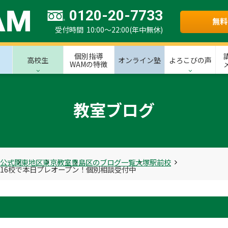
0120-20-7733
無料
受付時間 10:00～22:00(年中無休)
個別指導
高校生
オンライン塾
よろこびの声
WAMの特徴
教室ブログ
M公式
関東地区
東京教室
豊島区のブログ一覧
大塚駅前校
京16校で本日プレオープン！個別相談受付中