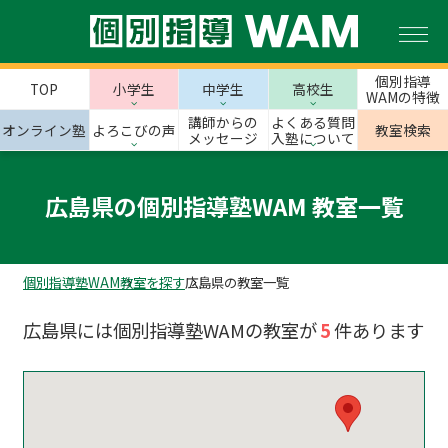
個別指導
TOP
小学生
中学生
高校生
WAMの特徴
講師からの
よくある質問
オンライン塾
よろこびの声
教室検索
メッセージ
入塾について
広島県の個別指導塾WAM 教室一覧
個別指導塾WAM
教室を探す
広島県の教室一覧
広島県には個別指導塾WAMの教室が
5
件あります