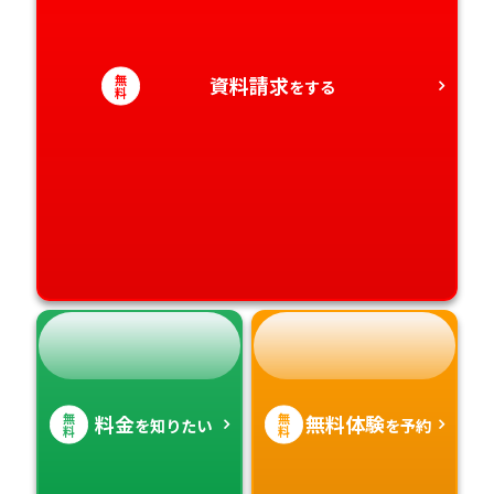
無
資料請求
をする
料
無
無
料金
無料体験
を知りたい
を予約
料
料