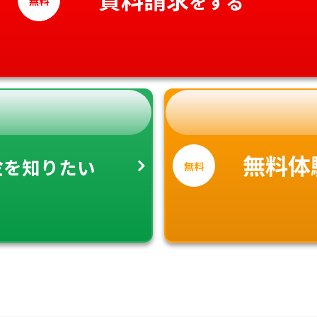
をする
金
無料体
を知りたい
無料