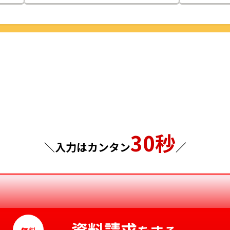
栃木県
鳥取県
群馬県
島根県
埼玉県
岡山県
千葉県
広島県
東京都
山口県
30秒
神奈川県
徳島県
＼入力はカンタン
／
香川県
愛媛県
高知県
資料請求
無料