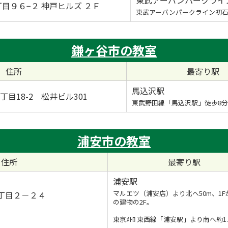
目９６−２ 神戸ヒルズ ２Ｆ
東武アーバンパークライン初
鎌ヶ谷市の教室
住所
最寄り駅
馬込沢駅
目18-2 松井ビル301
東武野田線「馬込沢駅」徒歩8分
浦安市の教室
住所
最寄り駅
浦安駅
マルエツ（浦安店）より北へ50m、1F
丁目２－２４
の建物の2F。
東京ﾒﾄﾛ 東西線「浦安駅」より南へ約1.