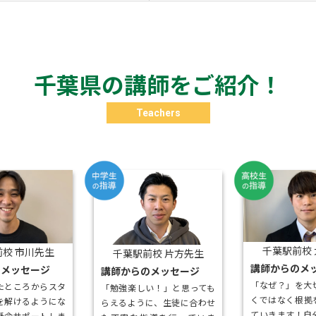
千葉県の講師をご紹介！
Teachers
千葉駅前校
校 市川先生
千葉駅前校 片方先生
講師からのメ
のメッセージ
講師からのメッセージ
「なぜ？」を大
たところからスタ
「勉強楽しい！」と思っても
くではなく根拠
を解けるようにな
らえるように、生徒に合わせ
ていきます！自
懸命サポートしま