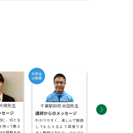
 大塚先生
千葉駅前校 米田先生
松戸六実校 上
ッセージ
講師からのメッセージ
講師からのメッセ
切に、何とな
わかりやすく、楽しんで勉強
楽しいのはもちろん
を持って教え
してもらえるよう頑張りま
だけでなく根本から
分の経験を元
す！継続は力なり、コツコツ
る授業にします！