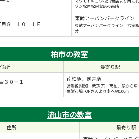
マツモトキヨシ松飛台店より南に約2
ソン松戸松飛台店の南隣
東武アーバンパークライン
丁目８－１０ １Ｆ
東武アーバンパークライン 六実駅
分
柏市の教室
住所
最寄り駅
南柏駅、逆井駅
目３０－１
常磐線(綾瀬－我孫子)「南柏」駅から車
生鮮市場TOPさんより南へ約100m。
流山市の教室
住所
最寄り駅
東武アーバンパークライ