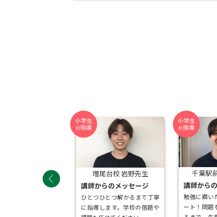
尾台校 茂呂先生
千葉駅前
増尾台校 岩野先生
らのメッセージ
講師から
講師からのメッセージ
まで、丁寧で楽しい授
勉強に躓い
ひとつひとつ解かるまで丁寧
供します♪ 学校や部
ート！問題
に指導します。学校の宿題や
の悩み事もお聞きしま
るまで一生