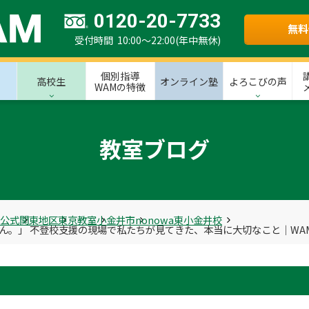
0120-20-7733
無料
受付時間 10:00～22:00(年中無休)
個別指導
高校生
オンライン塾
よろこびの声
WAMの特徴
教室ブログ
M公式
関東地区
東京教室
小金井市
nonowa東小金井校
ん。」 不登校支援の現場で私たちが見てきた、本当に大切なこと｜WA