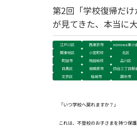
第2回「学校復帰だけ
が見てきた、本当に大
江戸川区
西東京市
nonowa東小
関東地区
小宮町校
北区
町田市
飛田給校
品川区
目黒区
相模原市
四谷三丁目駅
文京区
稲城市
調布市
「いつ学校へ戻れますか？」
これは、不登校のお子さまを持つ保護