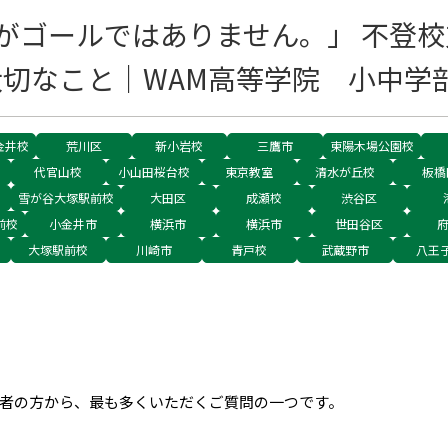
がゴールではありません。」 不登
切なこと｜WAM高等学院 小中学
金井校
荒川区
新小岩校
三鷹市
東陽木場公園校
代官山校
小山田桜台校
東京教室
清水が丘校
板橋
雪が谷大塚駅前校
大田区
成瀬校
渋谷区
前校
小金井市
横浜市
横浜市
世田谷区
大塚駅前校
川崎市
青戸校
武蔵野市
八王
者の方から、最も多くいただくご質問の一つです。