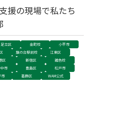
校支援の現場で私たち
部
足立区
金町校
小平市
区
旗の台駅前校
江東区
港区
新宿区
雑色校
府中市
豊島区
松戸市
子市
葛飾区
WAM公式