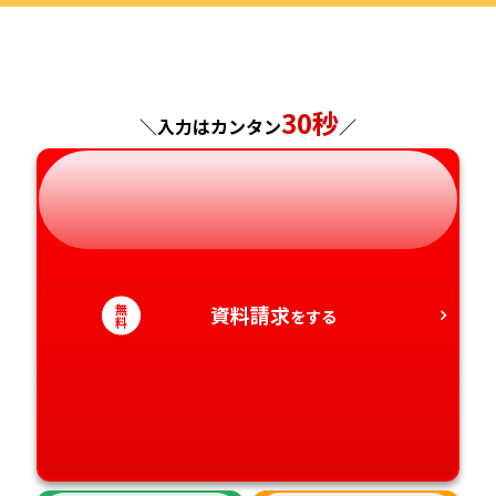
福島県
東京都
山梨県
大阪府
岡山県
佐賀県
神奈川県
長野県
兵庫県
広島県
長崎県
30秒
＼入力はカンタン
／
岐阜県
奈良県
山口県
熊本県
静岡県
和歌山県
徳島県
大分県
愛知県
香川県
宮崎県
無
資料請求
をする
料
愛媛県
鹿児島県
高知県
沖縄県