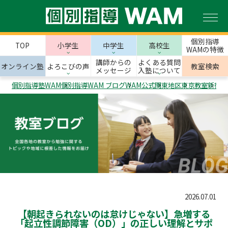
個別指導
TOP
小学生
中学生
高校生
WAMの特徴
講師からの
よくある質問
オンライン塾
よろこびの声
教室検索
メッセージ
入塾について
個別指導塾WAM
個別指導WAM ブログ
WAM公式
関東地区
東京教室
新宿区
2026.07.01
【朝起きられないのは怠けじゃない】急増する
「起立性調節障害（OD）」の正しい理解とサポ