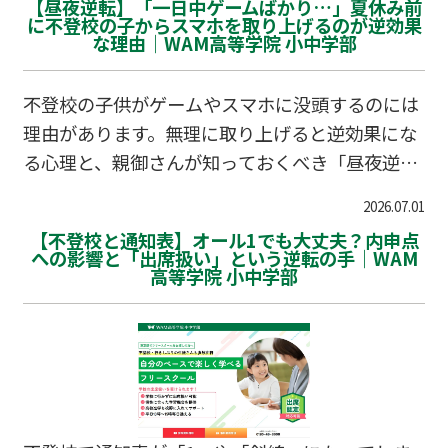
【昼夜逆転】「一日中ゲームばかり…」夏休み前
に不登校の子からスマホを取り上げるのが逆効果
な理由｜WAM高等学院 小中学部
不登校の子供がゲームやスマホに没頭するのには
理由があります。無理に取り上げると逆効果にな
る心理と、親御さんが知っておくべき「昼夜逆
転」の捉え方、現実世界への架け橋となる学習の
2026.07.01
第一歩について解説します。
【不登校と通知表】オール1でも大丈夫？内申点
への影響と「出席扱い」という逆転の手｜WAM
高等学院 小中学部