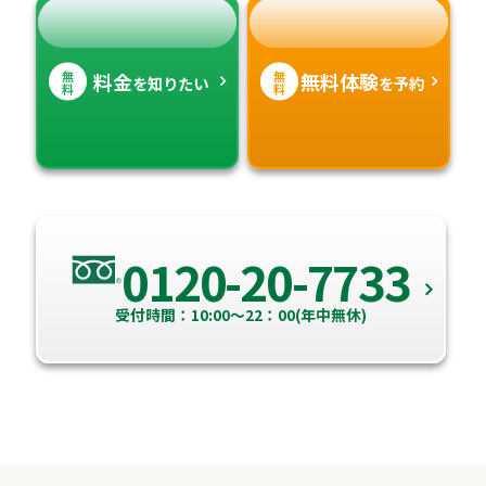
無
無
料金
無料体験
を知りたい
を予約
料
料
0120-20-7733
受付時間：10:00～22：00(年中無休)