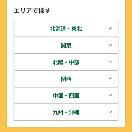
エリアで探す
北海道・東北
北海道
関東
青森県
茨城県
北陸・中部
岩手県
栃木県
新潟県
関西
宮城県
群馬県
富山県
三重県
中国・四国
秋田県
埼玉県
石川県
滋賀県
鳥取県
九州・沖縄
山形県
千葉県
福井県
京都府
島根県
福岡県