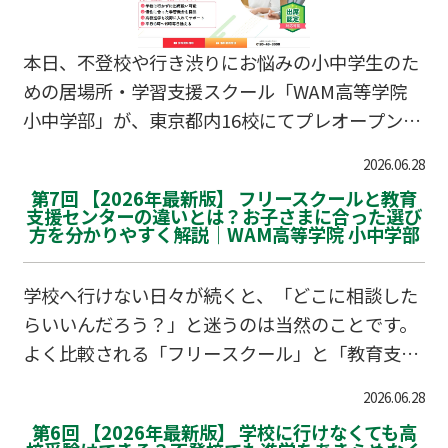
本日、不登校や行き渋りにお悩みの小中学生のた
めの居場所・学習支援スクール「WAM高等学院
小中学部」が、東京都内16校にてプレオープンい
たしました！個別面談ブースでの無料相談会の受
2026.06.28
付もスタート。出席扱い制度や学習の遅れなど、
第7回 【2026年最新版】 フリースクールと教育
まずはお気軽にご相談ください。
支援センターの違いとは？お子さまに合った選び
方を分かりやすく解説｜WAM高等学院 小中学部
学校へ行けない日々が続くと、「どこに相談した
らいいんだろう？」と迷うのは当然のことです。
よく比較される「フリースクール」と「教育支援
センター（適応指導教室）」。それぞれの特徴や
2026.06.28
選び方の基準を知ることで、お子さまの今にぴっ
第6回 【2026年最新版】 学校に行けなくても高
たりの場所が見えてくるかもしれません。