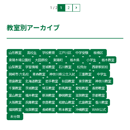
安心して通える方法をお伝えします。
1 / 2
1
2
教室別アーカイブ
山形教室
高校生
学校教育
江戸川区
中学受験
板橋区
東陽木場公園校
大田原校
東陽町
栃木県
小学生
栃木教室
山梨教室
学習情報
宮城教室
石川教室
松飛台
西新駅前校
岡崎市 六名校
青森教室
神奈川県公立入試
三重教室
中学生
徳島教室
北海道教室
岩手教室
秋田教室
東京教室
神奈川教室
千葉教室
茨城教室
埼玉教室
群馬教室
愛知教室
長野教室
富山教室
福井教室
新潟教室
静岡教室
滋賀教室
京都教室
大阪教室
兵庫教室
奈良教室
和歌山教室
広島教室
香川教室
福岡教室
佐賀教室
長崎教室
熊本教室
沖縄教室
WAM公式
未分類