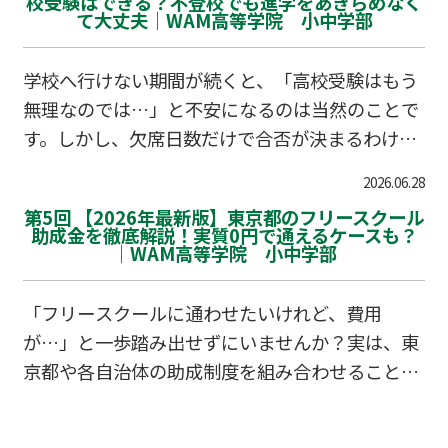
校受験はできる？不登校でも進学をあきらめなく
て大丈夫｜WAM高等学院 小中学部
学校へ行けない期間が続くと、「高校受験はもう
無理なのでは…」と不安になるのは当然のことで
す。しかし、欠席日数だけで合否が決まるわけで
はありません。不登校でも自分らしく進路を切り
2026.06.28
拓いている生徒はたくさんいます。あきらめる前
第5回 【2026年最新版】東京都のフリースクール
に知っておきたい、今の進学事情と対策について
助成金を徹底解説！実質0円で通えるケースも？
｜WAM高等学院 小中学部
お伝えします。
「フリースクールに通わせたいけれど、費用
が…」と一歩踏み出せずにいませんか？実は、東
京都や各自治体の助成制度を組み合わせること
で、実質負担を大幅に抑えられる可能性がありま
す。2026年最新の助成情報を整理し、経済的にも