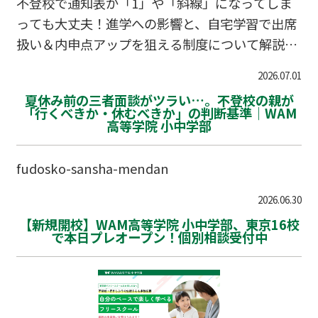
不登校で通知表が「1」や「斜線」になってしま
っても大丈夫！進学への影響と、自宅学習で出席
扱い＆内申点アップを狙える制度について解説し
ます。
2026.07.01
夏休み前の三者面談がツラい…。不登校の親が
「行くべきか・休むべきか」の判断基準｜WAM
高等学院 小中学部
fudosko-sansha-mendan
2026.06.30
【新規開校】WAM高等学院 小中学部、東京16校
で本日プレオープン！個別相談受付中