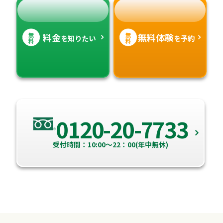
無
無
料金
無料体験
を知りたい
を予約
料
料
0120-20-7733
受付時間：10:00～22：00(年中無休)