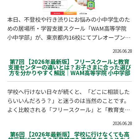
本日、不登校や行き渋りにお悩みの小中学生のた
めの居場所・学習支援スクール「WAM高等学院
小中学部」が、東京都内16校にてプレオープンい
たしました！個別面談ブースでの無料相談会の受
2026.06.28
付もスタート。出席扱い制度や学習の遅れなど、
第7回 【2026年最新版】 フリースクールと教育
まずはお気軽にご相談ください。
支援センターの違いとは？お子さまに合った選び
方を分かりやすく解説｜WAM高等学院 小中学部
学校へ行けない日々が続くと、「どこに相談した
らいいんだろう？」と迷うのは当然のことです。
よく比較される「フリースクール」と「教育支援
センター（適応指導教室）」。それぞれの特徴や
2026.06.28
選び方の基準を知ることで、お子さまの今にぴっ
第6回 【2026年最新版】 学校に行けなくても高
たりの場所が見えてくるかもしれません。