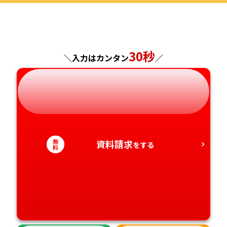
福島県
東京都
山梨県
大阪府
岡山県
佐賀県
神奈川県
長野県
兵庫県
広島県
長崎県
30秒
＼入力はカンタン
／
岐阜県
奈良県
山口県
熊本県
静岡県
和歌山県
徳島県
大分県
愛知県
香川県
宮崎県
無
資料請求
をする
料
愛媛県
鹿児島県
高知県
沖縄県