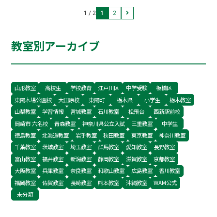
安心して通える方法をお伝えします。
1 / 2
1
2
教室別アーカイブ
山形教室
高校生
学校教育
江戸川区
中学受験
板橋区
東陽木場公園校
大田原校
東陽町
栃木県
小学生
栃木教室
山梨教室
学習情報
宮城教室
石川教室
松飛台
西新駅前校
岡崎市 六名校
青森教室
神奈川県公立入試
三重教室
中学生
徳島教室
北海道教室
岩手教室
秋田教室
東京教室
神奈川教室
千葉教室
茨城教室
埼玉教室
群馬教室
愛知教室
長野教室
富山教室
福井教室
新潟教室
静岡教室
滋賀教室
京都教室
大阪教室
兵庫教室
奈良教室
和歌山教室
広島教室
香川教室
福岡教室
佐賀教室
長崎教室
熊本教室
沖縄教室
WAM公式
未分類