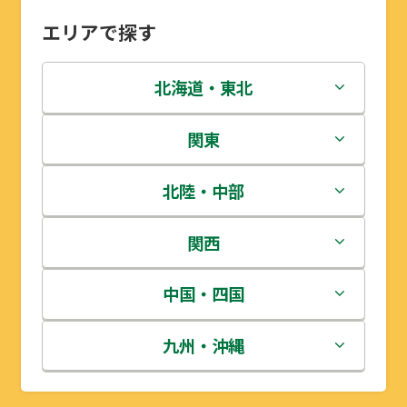
エリアで探す
北海道・東北
北海道
関東
青森県
茨城県
北陸・中部
岩手県
栃木県
新潟県
関西
宮城県
群馬県
富山県
三重県
中国・四国
秋田県
埼玉県
石川県
滋賀県
鳥取県
九州・沖縄
山形県
千葉県
福井県
京都府
島根県
福岡県