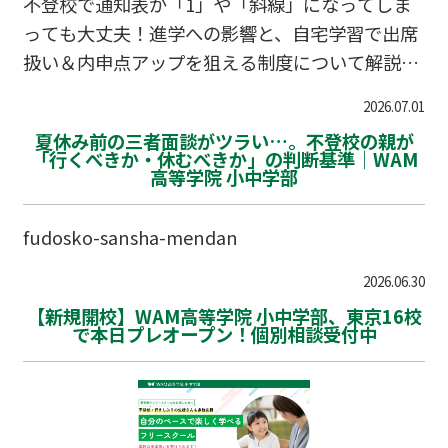
不登校で通知表が「1」や「斜線」になってしま
っても大丈夫！進学への影響と、自宅学習で出席
扱い＆内申点アップを狙える制度について解説し
ます。
2026.07.01
夏休み前の三者面談がツラい…。不登校の親が
「行くべきか・休むべきか」の判断基準｜WAM
高等学院 小中学部
fudosko-sansha-mendan
2026.06.30
【新規開校】WAM高等学院 小中学部、東京16校
で本日プレオープン！個別相談受付中