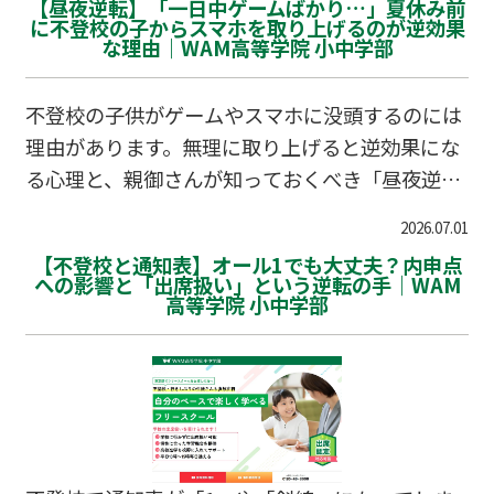
【昼夜逆転】「一日中ゲームばかり…」夏休み前
に不登校の子からスマホを取り上げるのが逆効果
な理由｜WAM高等学院 小中学部
不登校の子供がゲームやスマホに没頭するのには
理由があります。無理に取り上げると逆効果にな
る心理と、親御さんが知っておくべき「昼夜逆
転」の捉え方、現実世界への架け橋となる学習の
2026.07.01
第一歩について解説します。
【不登校と通知表】オール1でも大丈夫？内申点
への影響と「出席扱い」という逆転の手｜WAM
高等学院 小中学部