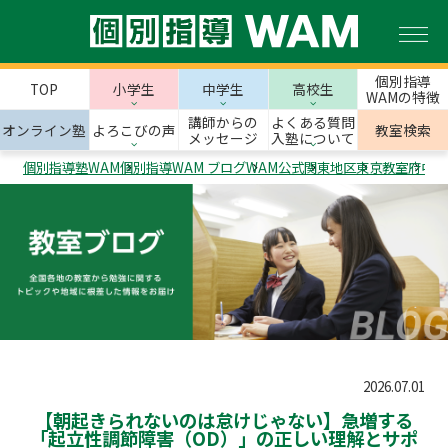
個別指導
TOP
小学生
中学生
高校生
WAMの特徴
講師からの
よくある質問
オンライン塾
よろこびの声
教室検索
メッセージ
入塾について
個別指導塾WAM
個別指導WAM ブログ
WAM公式
関東地区
東京教室
府中市
2026.07.01
【朝起きられないのは怠けじゃない】急増する
「起立性調節障害（OD）」の正しい理解とサポ