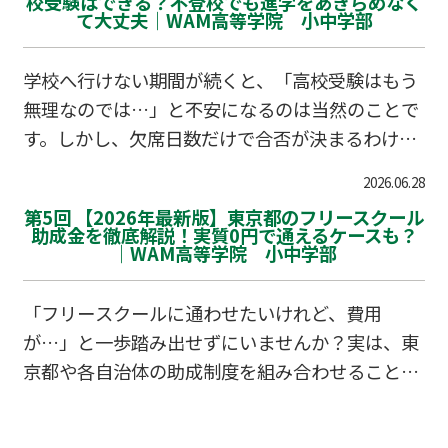
校受験はできる？不登校でも進学をあきらめなく
て大丈夫｜WAM高等学院 小中学部
学校へ行けない期間が続くと、「高校受験はもう
無理なのでは…」と不安になるのは当然のことで
す。しかし、欠席日数だけで合否が決まるわけで
はありません。不登校でも自分らしく進路を切り
2026.06.28
拓いている生徒はたくさんいます。あきらめる前
第5回 【2026年最新版】東京都のフリースクール
に知っておきたい、今の進学事情と対策について
助成金を徹底解説！実質0円で通えるケースも？
｜WAM高等学院 小中学部
お伝えします。
「フリースクールに通わせたいけれど、費用
が…」と一歩踏み出せずにいませんか？実は、東
京都や各自治体の助成制度を組み合わせること
で、実質負担を大幅に抑えられる可能性がありま
す。2026年最新の助成情報を整理し、経済的にも