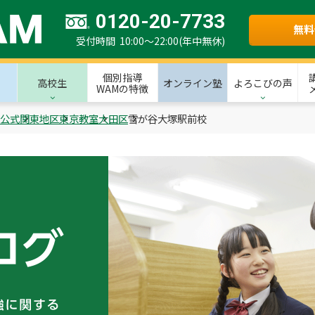
0120-20-7733
無料
受付時間 10:00～22:00(年中無休)
個別指導
高校生
オンライン塾
よろこびの声
WAMの特徴
M公式
関東地区
東京教室
大田区
雪が谷大塚駅前校