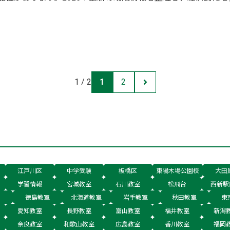
1 / 2
1
2
江戸川区
中学受験
板橋区
東陽木場公園校
大田
学習情報
宮城教室
石川教室
松飛台
西新駅
徳島教室
北海道教室
岩手教室
秋田教室
東
愛知教室
長野教室
富山教室
福井教室
新潟
奈良教室
和歌山教室
広島教室
香川教室
福岡