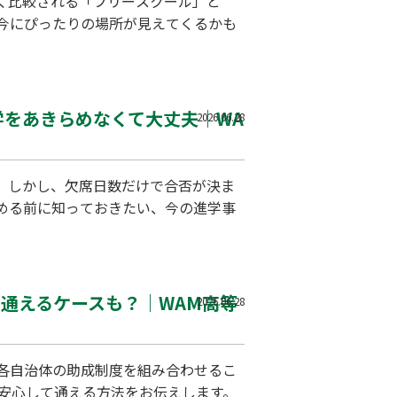
く比較される「フリースクール」と
今にぴったりの場所が見えてくるかも
学をあきらめなくて大丈夫｜WA
2026.06.28
。しかし、欠席日数だけで合否が決ま
める前に知っておきたい、今の進学事
で通えるケースも？｜WAM高等
2026.06.28
各自治体の助成制度を組み合わせるこ
も安心して通える方法をお伝えします。