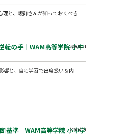
心理と、親御さんが知っておくべき
転の手｜WAM高等学院 小中
2026.07.01
影響と、自宅学習で出席扱い＆内
断基準｜WAM高等学院 小中学
2026.07.01