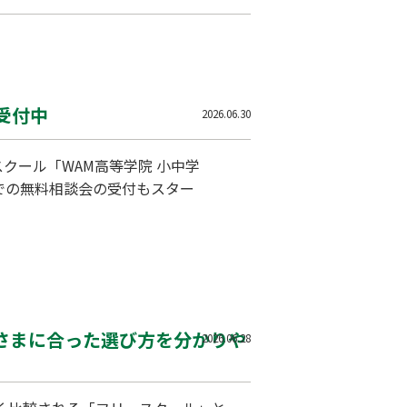
受付中
2026.06.30
クール「WAM高等学院 小中学
での無料相談会の受付もスター
子さまに合った選び方を分かりや
2026.06.28