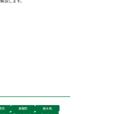
を解説します。
原校
東陽町
栃木県