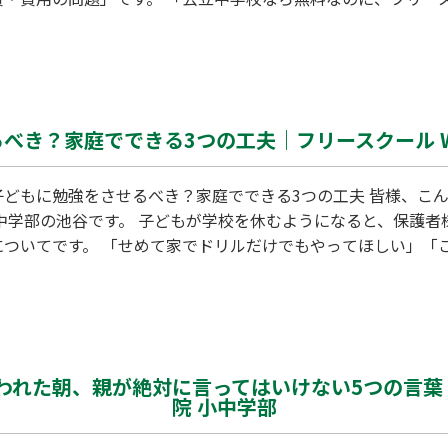
諦めてしまっていませんか？ 実は、現在お住まいの地域が東京
で、家計の負担を「実質0円」近くまで抑えることも十分に可能
場とお得な制度について詳しく解説します。 ズバリ！フリース
査などによる…
べき？家庭でできる3つの工夫｜フリースクール W
どもに勉強をさせるべき？家庭でできる3つの工夫 皆様、こん
小中学部の池谷です。 子どもが学校を休むようになると、保護
についてです。 「せめて家でドリルだけでもやってほしい」「
てしまうの？」と焦るお気持ちは痛いほど分かります。しかし
は逆効果になるケースが非常に多いのです。今回は、不登校中
きる工夫をお伝えします。 なぜ「無理に勉強させる」のがNGな
もの心は「エ…
われた朝、親が絶対に言ってはいけない5つの言葉｜
院 小中学部