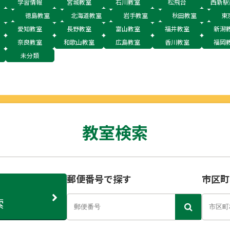
学習情報
宮城教室
石川教室
松飛台
西新駅
徳島教室
北海道教室
岩手教室
秋田教室
東
愛知教室
長野教室
富山教室
福井教室
新潟
奈良教室
和歌山教室
広島教室
香川教室
福岡
未分類
教室検索
郵便番号で探す
市区町
索