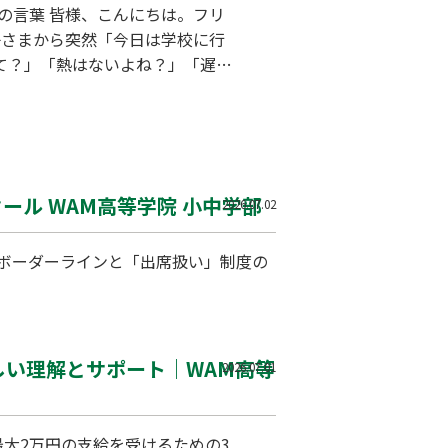
の言葉 皆様、こんにちは。フリ
お子さまから突然「今日は学校に行
て？」「熱はないよね？」「遅刻
かけてしまう保護者様は非常に多
解決の難易度を大きく左右するこ
」 お子さまが「行きたくない」と
ール WAM高等学院 小中学部
2026.07.02
ボーダーラインと「出席扱い」制度の
しい理解とサポート｜WAM高等
2026.07.01
大2万円の支給を受けるための3