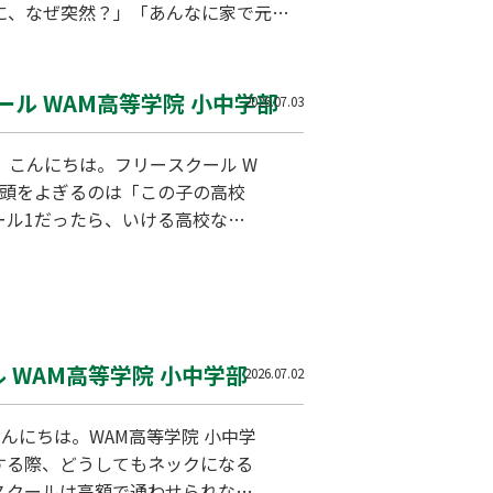
に、なぜ突然？」「あんなに家で元気
が想像する以上に心身に大きな負荷が
い…
ル WAM高等学院 小中学部
2026.07.03
、こんにちは。フリースクール W
、頭をよぎるのは「この子の高校
ール1だったら、いける高校なん
に絶望してしまう親御さんも少な
験は十分に間に合いますし、選び
登校からの高校受験を成功させる
WAM高等学院 小中学部
2026.07.02
んにちは。WAM高等学院 小中学
する際、どうしてもネックになる
スクールは高額で通わせられな