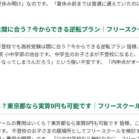
夏休み明け」なのです。 「夏休み前までは普通に通えていたの
られます。しかし、子どもたちにとっての夏休み明けは、大人
に不登校が増える理由と、ご家庭で気をつけるべきサインにつ
間に合う？今からできる逆転プラン｜フリースクー
不登校でも高校受験は間に合う？今からできる逆転プラン 皆様
学院 小中学部の池谷です。 中学生のお子さまが不登校になると
うなってしまうんだろう」という強い不安です。 「内申点がオ
では…」「受験勉強の遅れを取り戻せる気がしない」と、将来
せん。 しかし、結論からお伝えします。不登校からでも高校受
いくらでも理想の未来を掴み取ることができます。今回は、不
逆転プラン」をお…
？東京都なら実質0円も可能です｜フリースクール 
ールの費用はいくら？東京都なら実質0円も可能です 皆様、こ
です。 不登校のお子さまの居場所としてフリースクールを検討
費・費用の問題」です。 「公立中学校なら無料なのに、フリー