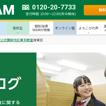
0120-20-7733
無料
受付時間 10:00～22:00(年中無休)
個別指導
高校生
オンライン塾
よろこびの声
WAMの特徴
M公式
関東地区
東京教室
台東区