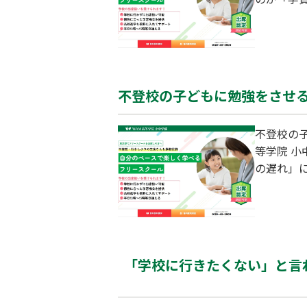
い…」と
すること
アルな相
学省の調
不登校の子どもに勉強をさせる
不登校の子
等学院 
の遅れ」
どうなっ
とは、実
家庭でで
て、子ど
「学校に行きたくない」と言