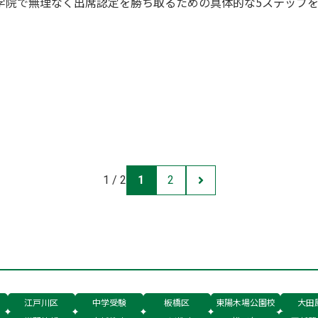
等学院で無理なく出席認定を勝ち取るための具体的な5ステップ
1 / 2
1
2
江戸川区
中学受験
板橋区
東陽木場公園校
大田