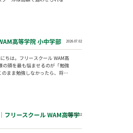
都であれば、手厚い助成金を活用
です。今回は、気になる費用のリ
クールの一般的な費用相場 文部科
AM高等学院 小中学部
2026.07.02
にちは。フリースクール WAM高
者様の頭を最も悩ませるのが「勉強
このまま勉強しなかったら、将来
、無理に勉強をさせようとするこ
の学習との正しい向き合い方と、
のか？ 不登校の初期段階におい
フリースクール WAM高等学
2026.07.02