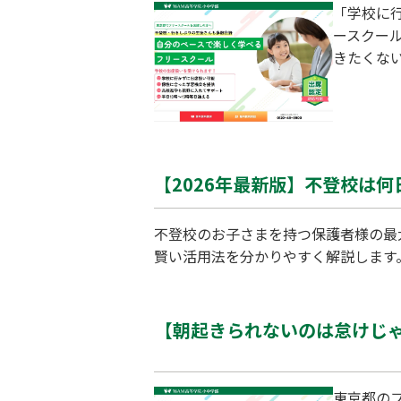
「学校に
ースクール
きたくな
するから
いです。
とをご存知
口にする
【2026年最新版】不登校は
不登校のお子さまを持つ保護者様の最
賢い活用法を分かりやすく解説します
【朝起きられないのは怠けじゃ
東京都の