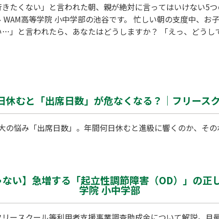
行きたくない」と言われた朝、親が絶対に言ってはいけない5つ
 WAM高等学院 小中学部の池谷です。 忙しい朝の支度中、
い…」と言われたら、あなたはどうしますか？ 「えっ、どうし
早くしなさい！」 頭が真っ白になり、焦りからつい強い言葉を
しかし、この「最初の朝の対応」が、その後の不登校の期間や
でしょうか。 要注意！子どもの心を閉ざす「5つのNGワード
のは、ギリ…
何日休むと「出席日数」が危なくなる？｜フリースク
大の悩み「出席日数」。年間何日休むと進級に響くのか、その
。
ない】急増する「起立性調節障害（OD）」の正
学院 小中学部
フリースクール等利用者支援事業調査助成金について解説。月最