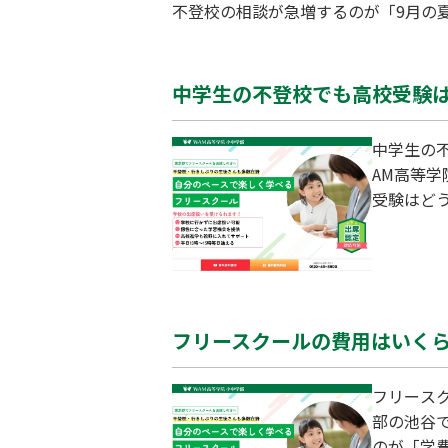
不登校の相談が急増するのが「9月の
だったのに…」と戸惑う声も多く寄せ
かかるタイミングです。今回は、9月
中学生の不登校でも高校受験は
中学生の
AM高等
受験はど
てないの
くありま
方次第で
ための「
フリースクールの費用はいくら
フリースク
部の池谷
のが「学