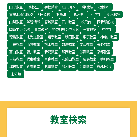
山形教室
高校生
学校教育
江戸川区
中学受験
板橋区
東陽木場公園校
大田原校
東陽町
栃木県
小学生
栃木教室
山梨教室
学習情報
宮城教室
石川教室
松飛台
西新駅前校
岡崎市 六名校
青森教室
神奈川県公立入試
三重教室
中学生
徳島教室
北海道教室
岩手教室
秋田教室
東京教室
神奈川教室
千葉教室
茨城教室
埼玉教室
群馬教室
愛知教室
長野教室
富山教室
福井教室
新潟教室
静岡教室
滋賀教室
京都教室
大阪教室
兵庫教室
奈良教室
和歌山教室
広島教室
香川教室
福岡教室
佐賀教室
長崎教室
熊本教室
沖縄教室
WAM公式
未分類
教室検索