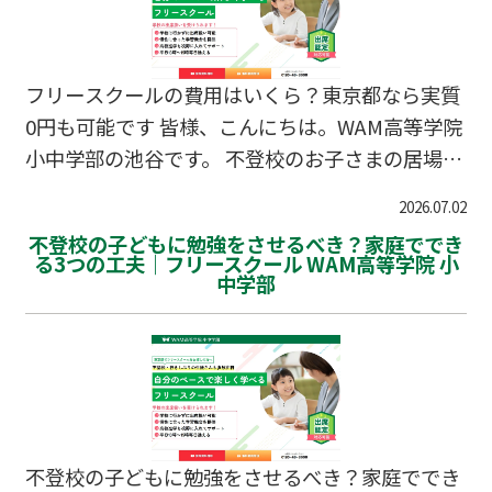
校受験は十分に間に合いますし、選び方次第でい
くらでも理想の未来を掴み取ることができます。
今回は、不登校からの高校受験を成功させるため
フリースクールの費用はいくら？東京都なら実質
の「逆転プラン」をお…
0円も可能です 皆様、こんにちは。WAM高等学院
小中学部の池谷です。 不登校のお子さまの居場所
としてフリースクールを検討する際、どうしても
2026.07.02
ネックになるのが「学費・費用の問題」です。
不登校の子どもに勉強をさせるべき？家庭ででき
「公立中学校なら無料なのに、フリースクールは
る3つの工夫｜フリースクール WAM高等学院 小
中学部
高額で通わせられない…」と諦めてしまっていま
せんか？ 実は、現在お住まいの地域が東京都であ
れば、手厚い助成金を活用することで、家計の負
担を「実質0円」近くまで抑えることも十分に可
能です。今回は、気になる費用のリアルな相場と
お得な制度について詳しく解説します。 ズバリ！
フリースクールの一般的な費用相場 文部科学省の
不登校の子どもに勉強をさせるべき？家庭ででき