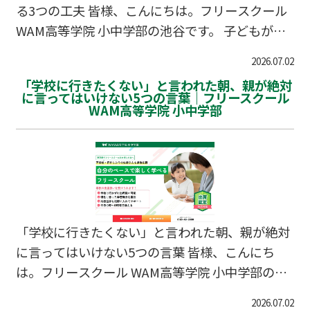
調査などによる…
る3つの工夫 皆様、こんにちは。フリースクール
WAM高等学院 小中学部の池谷です。 子どもが学
校を休むようになると、保護者様の頭を最も悩ま
2026.07.02
せるのが「勉強の遅れ」についてです。 「せめて
「学校に行きたくない」と言われた朝、親が絶対
家でドリルだけでもやってほしい」「このまま勉
に言ってはいけない5つの言葉｜フリースクール
WAM高等学院 小中学部
強しなかったら、将来どうなってしまうの？」と
焦るお気持ちは痛いほど分かります。しかし、無
理に勉強をさせようとすることは、実は逆効果に
なるケースが非常に多いのです。今回は、不登校
中の学習との正しい向き合い方と、家庭でできる
工夫をお伝えします。 なぜ「無理に勉強させる」
のがNGなのか？ 不登校の初期段階において、子
「学校に行きたくない」と言われた朝、親が絶対
どもの心は「エ…
に言ってはいけない5つの言葉 皆様、こんにち
は。フリースクール WAM高等学院 小中学部の池
谷です。 忙しい朝の支度中、お子さまから突然
2026.07.02