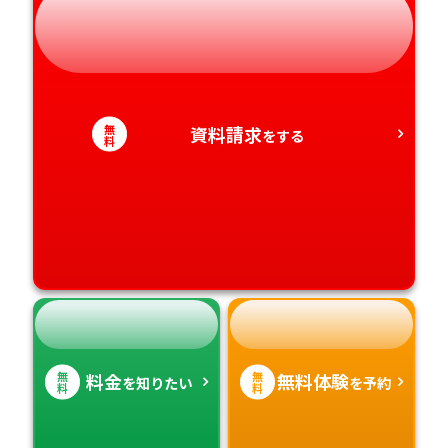
静岡県
和歌山県
徳島県
大分県
愛知県
香川県
宮崎県
無
資料請求
をする
料
愛媛県
鹿児島県
高知県
沖縄県
無
無
料金
無料体験
を知りたい
を予約
料
料