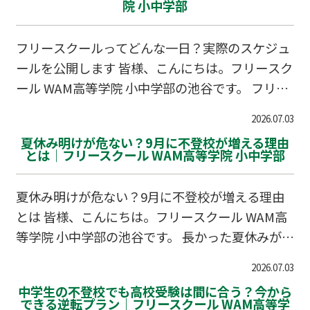
院 小中学部
フリースクールってどんな一日？実際のスケジュ
ールを公開します 皆様、こんにちは。フリースク
ール WAM高等学院 小中学部の池谷です。 フリー
スクールへの見学を検討されている保護者様か
2026.07.03
ら、必ずと言っていいほどいただくのが「一日
夏休み明けが危ない？9月に不登校が増える理由
中、何をして過ごしているのですか？」というご
とは｜フリースクール WAM高等学院 小中学部
質問です。 「ずっと遊んでいるだけでは？」「ち
ゃんと勉強はするのかしら？」と不安に思うのも
夏休み明けが危ない？9月に不登校が増える理由
当然ですよね。実は、フリースクールの最大の魅
とは 皆様、こんにちは。フリースクール WAM高
力は「時間割に縛られず、自分のペースで過ごせ
等学院 小中学部の池谷です。 長かった夏休みが終
ること」にあります。今回は、実際のスケジュー
わり、いよいよ新学期。保護者様としては「やっ
ル例を交えながら、フリースクールでのリアルな
2026.07.03
と学校が始まる」とホッとする時期かもしれませ
一日をご紹介します。 学校との最大の違いは「自
中学生の不登校でも高校受験は間に合う？今から
ん。しかし、実は1年の中で最も不登校の相談が
できる逆転プラン｜フリースクール WAM高等学
己決定」の時間 一般…