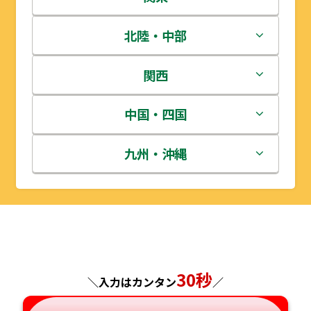
青森県
茨城県
北陸・中部
岩手県
栃木県
新潟県
関西
宮城県
群馬県
富山県
三重県
中国・四国
秋田県
埼玉県
石川県
滋賀県
鳥取県
九州・沖縄
山形県
千葉県
福井県
京都府
島根県
福岡県
福島県
東京都
山梨県
大阪府
岡山県
佐賀県
神奈川県
長野県
兵庫県
広島県
長崎県
30秒
＼入力はカンタン
／
岐阜県
奈良県
山口県
熊本県