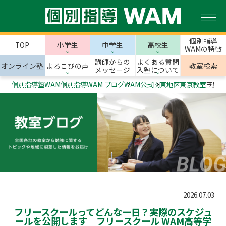
個別指導
TOP
小学生
中学生
高校生
WAMの特徴
講師からの
よくある質問
オンライン塾
よろこびの声
教室検索
メッセージ
入塾について
個別指導塾WAM
個別指導WAM ブログ
WAM公式
関東地区
東京教室
三鷹市
2026.07.03
フリースクールってどんな一日？実際のスケジュ
ールを公開します｜フリースクール WAM高等学