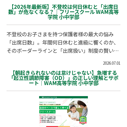
「今日は学校に行きたくない…」と言われたら、
【2026年最新版】不登校は何日休むと「出席日
あなたはどうしますか？ 「えっ、どうして？」
数」が危なくなる？｜フリースクール WAM高等
学院 小中学部
「熱はないよね？」「遅刻するから早くしなさ
い！」 頭が真っ白になり、焦りからつい強い言葉
をかけてしまう保護者様は非常に多いです。しか
不登校のお子さまを持つ保護者様の最大の悩み
し、この「最初の朝の対応」が、その後の不登校
「出席日数」。年間何日休むと進級に響くのか、
の期間や解決の難易度を大きく左右することをご
そのボーダーラインと「出席扱い」制度の賢い活
存知でしょうか。 要注意！子どもの心を閉ざす
用法を分かりやすく解説します。
2026.07.01
「5つのNGワード」 お子さまが「行きたくない」
【朝起きられないのは怠けじゃない】急増する
と口にするのは、ギリ…
「起立性調節障害（OD）」の正しい理解とサポ
ート｜WAM高等学院 小中学部