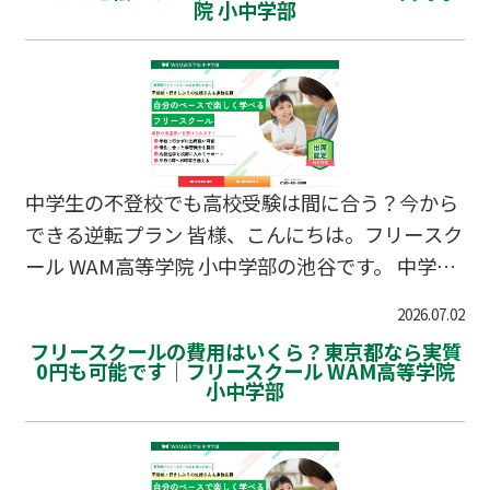
院 小中学部
急増するのが「9月の夏休み明け」なのです。
「夏休み前までは普通に通えていたのに、なぜ突
然？」「あんなに家で元気だったのに…」と戸惑
う声も多く寄せられます。しかし、子どもたちに
とっての夏休み明けは、大人が想像する以上に心
身に大きな負荷がかかるタイミングです。今回
は、9月に不登校が増える理由と、ご家庭で気を
中学生の不登校でも高校受験は間に合う？今から
つけるべきサインについ…
できる逆転プラン 皆様、こんにちは。フリースク
ール WAM高等学院 小中学部の池谷です。 中学生
のお子さまが不登校になると、頭をよぎるのは
2026.07.02
「この子の高校受験はどうなってしまうんだろ
フリースクールの費用はいくら？東京都なら実質
う」という強い不安です。 「内申点がオール1だ
0円も可能です｜フリースクール WAM高等学院
小中学部
ったら、いける高校なんてないのでは…」「受験
勉強の遅れを取り戻せる気がしない」と、将来に
絶望してしまう親御さんも少なくありません。 し
かし、結論からお伝えします。不登校からでも高