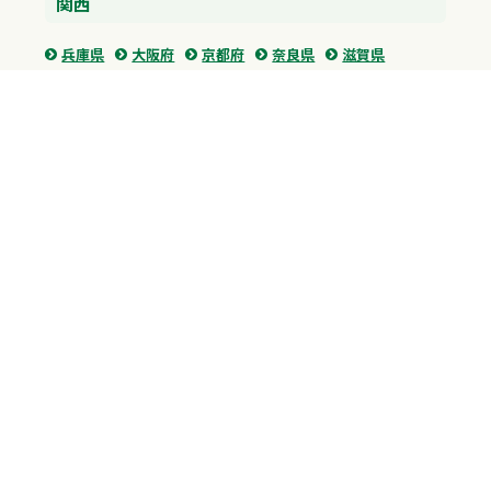
関西
兵庫県
大阪府
京都府
奈良県
滋賀県
三重県
和歌山県
中国・四国
広島県
香川県
愛媛県
徳島県
九州・沖縄
福岡県
佐賀県
長崎県
熊本県
沖縄県
プライバシーポリシー
H.M.GROUP