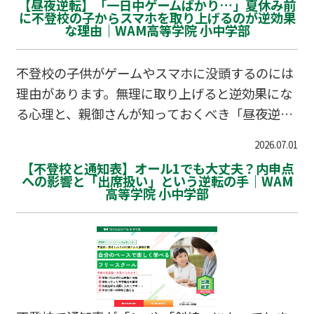
【昼夜逆転】「一日中ゲームばかり…」夏休み前
に不登校の子からスマホを取り上げるのが逆効果
な理由｜WAM高等学院 小中学部
不登校の子供がゲームやスマホに没頭するのには
理由があります。無理に取り上げると逆効果にな
る心理と、親御さんが知っておくべき「昼夜逆
転」の捉え方、現実世界への架け橋となる学習の
2026.07.01
第一歩について解説します。
【不登校と通知表】オール1でも大丈夫？内申点
への影響と「出席扱い」という逆転の手｜WAM
高等学院 小中学部