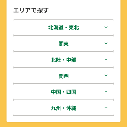
エリアで探す
北海道・東北
北海道
関東
青森県
茨城県
北陸・中部
岩手県
栃木県
新潟県
関西
宮城県
群馬県
富山県
三重県
中国・四国
秋田県
埼玉県
石川県
滋賀県
鳥取県
九州・沖縄
山形県
千葉県
福井県
京都府
島根県
福岡県