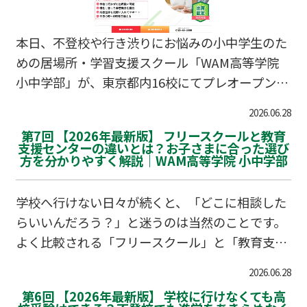
本日、不登校や行き渋りにお悩みの小中学生のた
めの居場所・学習支援スクール「WAM高等学院
小中学部」が、東京都内16校にてプレオープンい
たしました！個別面談ブースでの無料相談会の受
2026.06.28
付もスタート。出席扱い制度や学習の遅れなど、
第7回 【2026年最新版】 フリースクールと教育
まずはお気軽にご相談ください。
支援センターの違いとは？お子さまに合った選び
方を分かりやすく解説｜WAM高等学院 小中学部
学校へ行けない日々が続くと、「どこに相談した
らいいんだろう？」と迷うのは当然のことです。
よく比較される「フリースクール」と「教育支援
センター（適応指導教室）」。それぞれの特徴や
2026.06.28
選び方の基準を知ることで、お子さまの今にぴっ
第6回 【2026年最新版】 学校に行けなくても高
たりの場所が見えてくるかもしれません。