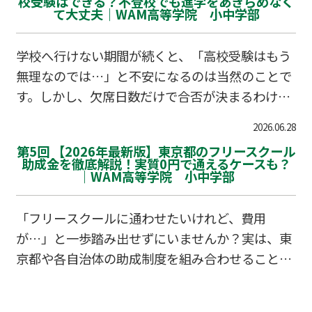
校受験はできる？不登校でも進学をあきらめなく
て大丈夫｜WAM高等学院 小中学部
学校へ行けない期間が続くと、「高校受験はもう
無理なのでは…」と不安になるのは当然のことで
す。しかし、欠席日数だけで合否が決まるわけで
はありません。不登校でも自分らしく進路を切り
2026.06.28
拓いている生徒はたくさんいます。あきらめる前
第5回 【2026年最新版】東京都のフリースクール
に知っておきたい、今の進学事情と対策について
助成金を徹底解説！実質0円で通えるケースも？
｜WAM高等学院 小中学部
お伝えします。
「フリースクールに通わせたいけれど、費用
が…」と一歩踏み出せずにいませんか？実は、東
京都や各自治体の助成制度を組み合わせること
で、実質負担を大幅に抑えられる可能性がありま
す。2026年最新の助成情報を整理し、経済的にも