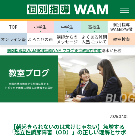
個別指導
TOP
小学生
中学生
高校生
WAMの特徴
講師からの
よくある質問
オンライン塾
よろこびの声
教室検索
メッセージ
入塾について
個別指導塾WAM
個別指導WAM ブログ
東京教室
府中市
清水が丘校
2026.07.01
【朝起きられないのは怠けじゃない】急増する
「起立性調節障害（OD）」の正しい理解とサポ