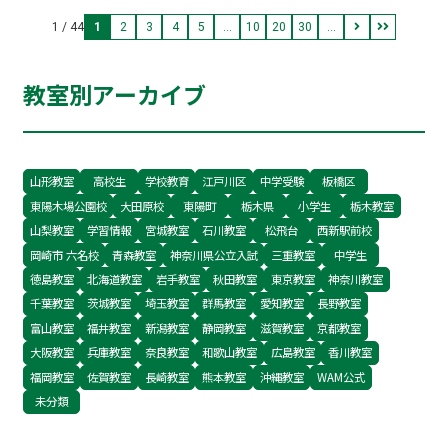
安心して通える方法をお伝えします。
1 / 44
1
2
3
4
5
...
10
20
30
...
教室別アーカイブ
山形教室
高校生
学校教育
江戸川区
中学受験
板橋区
東陽木場公園校
大田原校
東陽町
栃木県
小学生
栃木教室
山梨教室
学習情報
宮城教室
石川教室
松飛台
西新駅前校
岡崎市 六名校
青森教室
神奈川県公立入試
三重教室
中学生
徳島教室
北海道教室
岩手教室
秋田教室
東京教室
神奈川教室
千葉教室
茨城教室
埼玉教室
群馬教室
愛知教室
長野教室
富山教室
福井教室
新潟教室
静岡教室
滋賀教室
京都教室
大阪教室
兵庫教室
奈良教室
和歌山教室
広島教室
香川教室
福岡教室
佐賀教室
長崎教室
熊本教室
沖縄教室
WAM公式
未分類