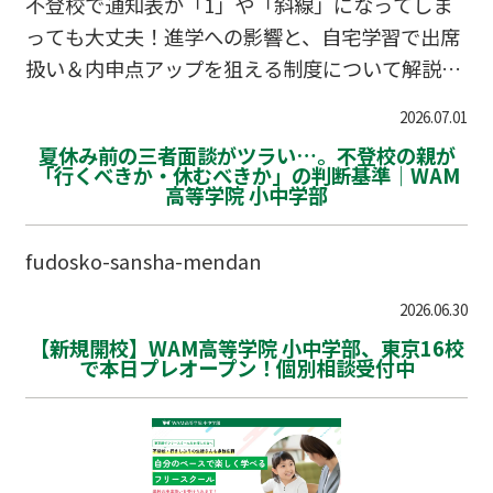
不登校で通知表が「1」や「斜線」になってしま
っても大丈夫！進学への影響と、自宅学習で出席
扱い＆内申点アップを狙える制度について解説し
ます。
2026.07.01
夏休み前の三者面談がツラい…。不登校の親が
「行くべきか・休むべきか」の判断基準｜WAM
高等学院 小中学部
fudosko-sansha-mendan
2026.06.30
【新規開校】WAM高等学院 小中学部、東京16校
で本日プレオープン！個別相談受付中