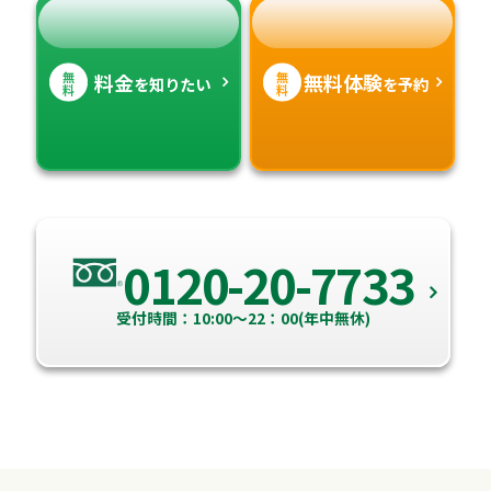
無
無
料金
無料体験
を知りたい
を予約
料
料
0120-20-7733
受付時間：10:00～22：00(年中無休)