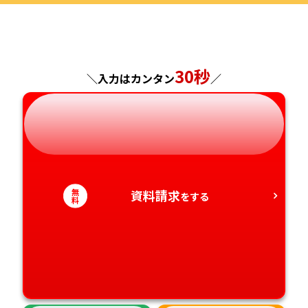
福島県
東京都
山梨県
大阪府
岡山県
佐賀県
神奈川県
長野県
兵庫県
広島県
長崎県
30秒
＼入力はカンタン
／
岐阜県
奈良県
山口県
熊本県
静岡県
和歌山県
徳島県
大分県
愛知県
香川県
宮崎県
無
資料請求
をする
料
愛媛県
鹿児島県
高知県
沖縄県