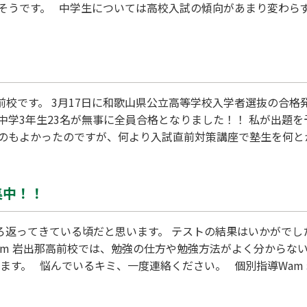
そうです。 中学生については高校入試の傾向があまり変わら
ないので日々情報収集は怠らないようにしなければなりません
いきましょう。 岩出校
高前校です。 3月17日に和歌山県公立高等学校入学者選抜の合
中学3年生23名が無事に全員合格となりました！！ 私が出題
のもよかったのですが、何より入試直前対策講座で塾生を何と
意に心動かされ、最後までやりきってくれた塾生にも大きな拍手
ことはもちろん、辛いことや悲しいこともきっとあるはずです
集中！！
ろ返ってきている頃だと思います。 テストの結果はいかがでし
am 岩出那高前校では、勉強の仕方や勉強方法がよく分からな
す。 悩んでいるキミ、一度連絡ください。 個別指導Wam 岩出那高