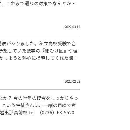
ず、これまで通りの対策でなんとかな
。 いずれにせよ直前になって慌てる
2022.03.19
格発表がありました。私立高校受験で合
を予想していた数学の『箱ひげ図』や理
かしようと熱心に指導してくれた講師
を送りたいと思います。4月からは新
2022.02.28
たか？ 今の学年の復習をしっかりやっ
い という生徒さんに、一緒の目線で考
前校 tel （0736）63-5520