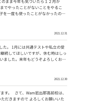
このまま今年も気づいたら１２月か
今までやったことがないことをやるこ
辛子を一度も使ったことがなかったので
ですね。ただ何故納豆に必ず辛子が入
2021.12.31
した。 1月には共通テストや私立の受
強は継続してほしいですが、休む時はしっ
ざいました。来年もどうぞよろしくお願
2021.12.30
ます。 さて、Wam岩出那高前校は、
ていただきますので よろしくお願いいた