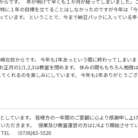
からです。 年が明けて早くも１か月が経ってしまいました。
年特に１年の目標を立てることはしなかったのですが今年は「
っています。 ということで、今まで納豆パックに入っている
た。控え目にちょっと入れてみただけですがこれはこれでアリ
も合うものはいくらでもありそうですが。 まだまだ１年が始…
崎北校からです。 今年も1年あっという間に終わってしまいま
正月の1/1,2,3は教室を閉めます。 休みの間ももちろん勉
してくれるのを楽しみにしています。 今年も1年ありがとうご
としています。 皆様方の一年間のご愛顧に心より感謝申し上げ
休暇をいただきます。 授業及び教室運営の方は1/4より開始させ
L （0736)63-5520