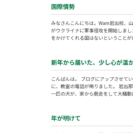
国際情勢
みなさんこんにちは。Wam岩出校、
がウクライナに軍事侵攻を開始しまし
をかけてくれる国はないということが
て設立された国際連合という組織があ
んでしょうね。 巷では強盗が警察を
新年から届いた、少し心が温
こんばんは。 ブログにアップさせて
に、教室の電話が鳴りました。 岩出那
一匹の犬が、家から脱走をして大騒動
ちた てしまったのかもしれない』と
り、連絡してみると無事に保護されて
年が明けて