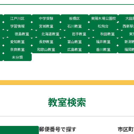
江戸川区
中学受験
板橋区
東陽木場公園校
大田
学習情報
宮城教室
石川教室
松飛台
西新駅
徳島教室
北海道教室
岩手教室
秋田教室
東
愛知教室
長野教室
富山教室
福井教室
新潟
奈良教室
和歌山教室
広島教室
香川教室
福岡
未分類
教室検索
郵便番号で探す
市区町