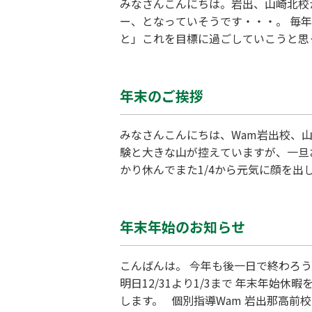
みなさんこんにちは。岩出、山崎北校
ー、となっていそうです・・・。 毎
と」これを目標に過ごしていこうと思
すが、早速これはと思い食べてみまし
っているのかは謎ですし他の食べ物に
年末のご挨拶
みなさんこんにちは、Wam岩出校、山
験と大きな山が控えていますが、一旦お
かり休んでまた1/4から元気に顔を出
いします。 本日は以上です。
年末年始のお知らせ
こんばんは。 今年も後一日で終わろう
明日12/31より1/3まで 年末年始
します。 個別指導Wam 岩出那高前校 TE