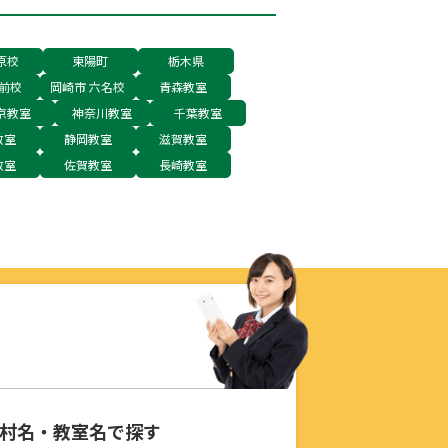
原校
東陽町
栃木県
前校
岡崎市 六名校
青森教室
京教室
神奈川教室
千葉教室
教室
静岡教室
滋賀教室
教室
佐賀教室
長崎教室
村名・教室名で探す