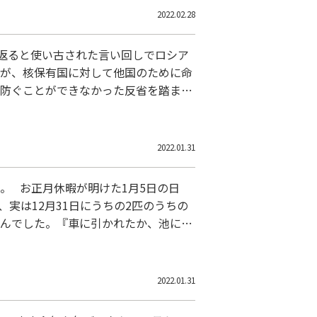
2022.02.28
返ると使い古された言い回しでロシア
すが、核保有国に対して他国のために命
を防ぐことができなかった反省を踏まえ
つがロシアです。これって何の冗談な
2022.01.31
。 お正月休暇が明けた1月5日の日
実は12月31日にうちの2匹のうちの
せんでした。『車に引かれたか、池に落
ていないか電話しようということにな
2022.01.31