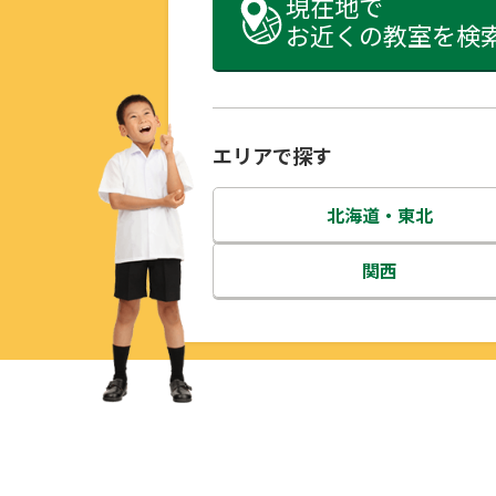
現在地で
お近くの教室を検
エリアで探す
北海道・東北
北海道
関西
青森県
三重県
岩手県
滋賀県
宮城県
京都府
秋田県
大阪府