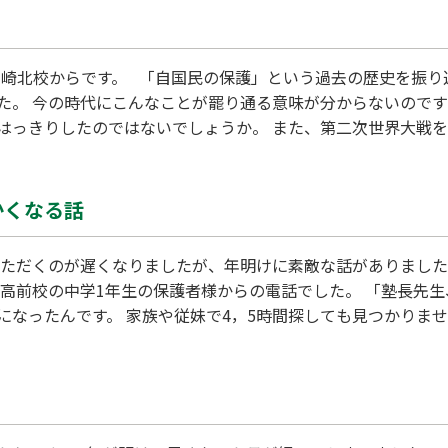
山崎北校からです。 「自国民の保護」という過去の歴史を振り
た。 今の時代にこんなことが罷り通る意味が分からないので
はっきりしたのではないでしょうか。 また、第二次世界大戦
りますが、恐ろしいことに強力な拒否権を持つ常任理事国の一
やっているようなものと言われていますがその通りだと
かくなる話
いただくのが遅くなりましたが、年明けに素敵な話がありました
高前校の中学1年生の保護者様からの電話でした。 「塾長先生、
になったんです。 家族や従妹で4，5時間探しても見つかりま
いう話になりました。そこで、ダメもとで一度警察に 保護され
いたん です！警察で状況を聞いてみると、…