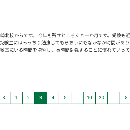
山崎北校からです。 今年も残すところあと一か月です。受験も
で受験生にはみっちり勉強してもらおうにもなかなか時間があり
ずつ教室にいる時間を増やし、長時間勉強することに慣れていって
学習していきましょう。 (もちろん受験学年以外のみなさんも
本日は以上です。
1
2
3
4
5
...
10
20
...