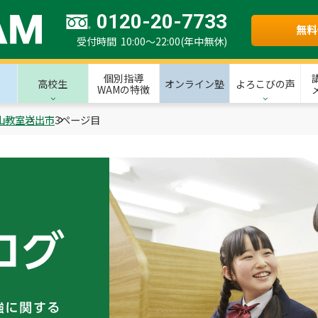
0120-20-7733
無料
受付時間 10:00～22:00(年中無休)
個別指導
高校生
オンライン塾
よろこびの声
WAMの特徴
山教室
岩出市
3ページ目