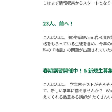
１はまず情報収集からスタートとなり
りましたが、これからも同じとは限ら
ことのないよう日々の勉強を継続して
23人、前へ！
こんばんは。 個別指導Wam 岩出那
格をもらっている生徒を含め、今年の
科の『地震』の問題が出題されていた
の皆様に感謝です。 また、講師の熱
しい環境の中で、楽しいことや嬉しい
春期講習開催中！＆新規生募
こんばんは。 学年末テストがそろそ
て、新しい学年に備えませんか？ Ｗ
えてくれる熱意ある講師が たくさんいま