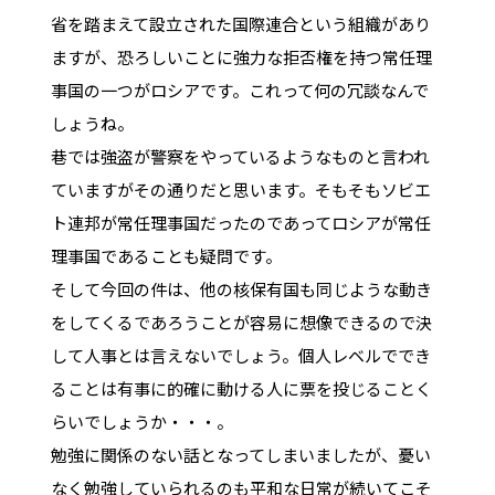
省を踏まえて設立された国際連合という組織があり
ますが、恐ろしいことに強力な拒否権を持つ常任理
事国の一つがロシアです。これって何の冗談なんで
しょうね。
巷では強盗が警察をやっているようなものと言われ
ていますがその通りだと思います。そもそもソビエ
ト連邦が常任理事国だったのであってロシアが常任
理事国であることも疑問です。
そして今回の件は、他の核保有国も同じような動き
をしてくるであろうことが容易に想像できるので決
して人事とは言えないでしょう。個人レベルででき
ることは有事に的確に動ける人に票を投じることく
らいでしょうか・・・。
勉強に関係のない話となってしまいましたが、憂い
なく勉強していられるのも平和な日常が続いてこそ