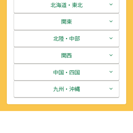
北海道・東北
北海道
関東
青森県
茨城県
北陸・中部
岩手県
栃木県
新潟県
関西
宮城県
群馬県
富山県
三重県
中国・四国
秋田県
埼玉県
石川県
滋賀県
鳥取県
九州・沖縄
山形県
千葉県
福井県
京都府
島根県
福岡県
福島県
東京都
山梨県
大阪府
岡山県
佐賀県