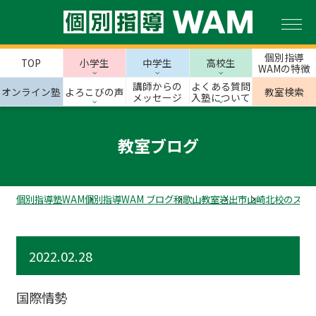
個別指導
TOP
小学生
中学生
高校生
WAMの特徴
講師からの
よくある質問
オンライン塾
よろこびの声
教室検索
メッセージ
入塾について
教室ブログ
個別指導塾WAM
個別指導WAM ブログ
和歌山教室
岩出市
山崎北校のスタ
2022.02.28
国際情勢