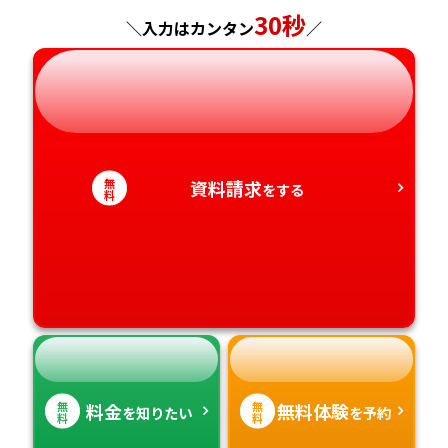
神奈川県
長野県
兵庫県
広島県
長崎県
30秒
＼入力はカンタン
／
岐阜県
奈良県
山口県
熊本県
静岡県
和歌山県
徳島県
大分県
愛知県
香川県
宮崎県
無
資料請求
をする
料
愛媛県
鹿児島県
高知県
沖縄県
無
無
料金
無料体験
を知りたい
を予約
料
料