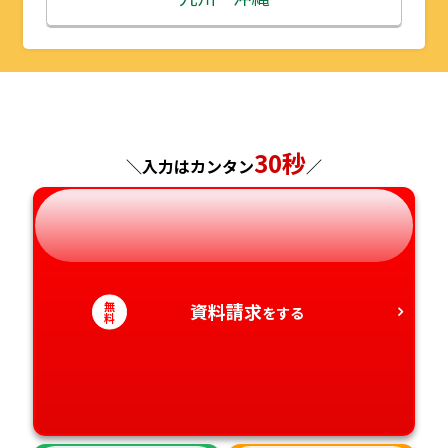
山形県
千葉県
福井県
京都府
島根県
福岡県
福島県
東京都
山梨県
大阪府
岡山県
佐賀県
30秒
神奈川県
長野県
兵庫県
広島県
長崎県
＼入力はカンタン
／
岐阜県
奈良県
山口県
熊本県
静岡県
和歌山県
徳島県
大分県
無
資料請求
をする
料
愛知県
香川県
宮崎県
愛媛県
鹿児島県
高知県
沖縄県