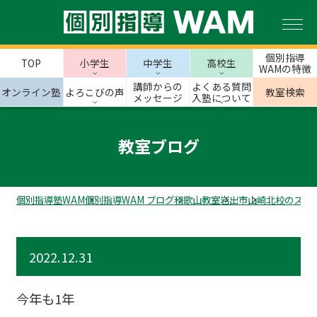
個別指導
TOP
小学生
中学生
高校生
WAMの特徴
講師からの
よくある質問
オンライン塾
よろこびの声
教室検索
メッセージ
入塾について
教室ブログ
個別指導塾WAM
個別指導WAM ブログ
和歌山教室
岩出市
山崎北校のスタ
2022.12.31
今年も1年