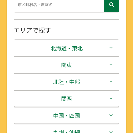
エリアで探す
北海道・東北
北海道
関東
青森県
茨城県
北陸・中部
岩手県
栃木県
新潟県
関西
宮城県
群馬県
富山県
三重県
中国・四国
秋田県
埼玉県
石川県
滋賀県
鳥取県
九州・沖縄