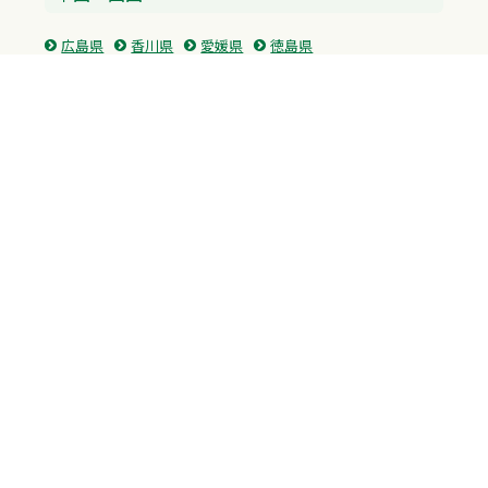
広島県
香川県
愛媛県
徳島県
九州・沖縄
福岡県
佐賀県
長崎県
熊本県
沖縄県
プライバシーポリシー
H.M.GROUP
WAMからのお知らせ
サイトマップ
自習室利用申込
成績保証制度 利用申込
Copyright © 2023 Whole Ability Making WAM. All Rights Reserved.