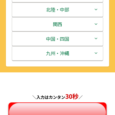
青森県
茨城県
北陸・中部
岩手県
栃木県
新潟県
関西
宮城県
群馬県
富山県
三重県
中国・四国
秋田県
埼玉県
石川県
滋賀県
鳥取県
九州・沖縄
山形県
千葉県
福井県
京都府
島根県
福岡県
福島県
東京都
山梨県
大阪府
岡山県
佐賀県
神奈川県
長野県
30秒
兵庫県
広島県
長崎県
＼入力はカンタン
／
岐阜県
奈良県
山口県
熊本県