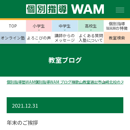
個別指導
TOP
小学生
中学生
高校生
WAMの特徴
講師からの
よくある質問
オンライン塾
よろこびの声
教室検索
メッセージ
入塾について
教室ブログ
個別指導塾WAM
個別指導WAM ブログ
和歌山教室
岩出市
山崎北校のスタ
2021.12.31
年末のご挨拶