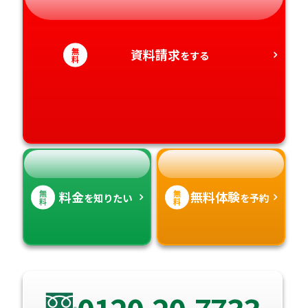
静岡県
和歌山県
徳島県
大分県
無
資料請求
をする
愛知県
料
香川県
宮崎県
愛媛県
鹿児島県
高知県
沖縄県
無
無
料金
無料体験
を知りたい
を予約
料
料