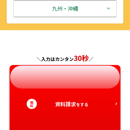
秋田県
埼玉県
石川県
滋賀県
鳥取県
九州・沖縄
山形県
千葉県
福井県
京都府
島根県
福岡県
福島県
東京都
山梨県
大阪府
岡山県
佐賀県
神奈川県
長野県
兵庫県
広島県
長崎県
30秒
＼入力はカンタン
／
岐阜県
奈良県
山口県
熊本県
静岡県
和歌山県
徳島県
大分県
無
資料請求
愛知県
香川県
をする
宮崎県
料
愛媛県
鹿児島県