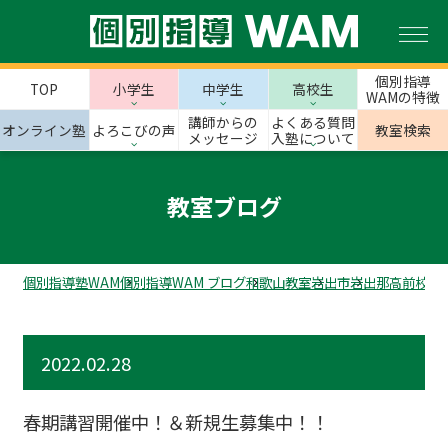
個別指導
TOP
小学生
中学生
高校生
WAMの特徴
講師からの
よくある質問
オンライン塾
よろこびの声
教室検索
メッセージ
入塾について
教室ブログ
個別指導塾WAM
個別指導WAM ブログ
和歌山教室
岩出市
岩出那高前校の
2022.02.28
春期講習開催中！＆新規生募集中！！