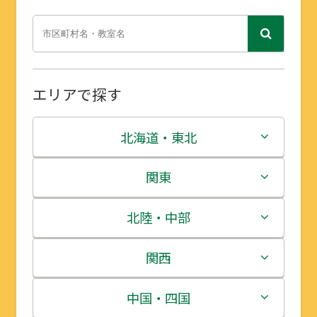
エリアで探す
北海道・東北
北海道
関東
青森県
茨城県
北陸・中部
岩手県
栃木県
新潟県
関西
宮城県
群馬県
富山県
三重県
中国・四国