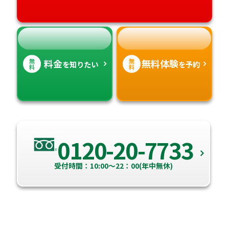
高知県
沖縄県
無
無
料金
無料体験
を知りたい
を予約
料
料
0120-20-7733
受付時間：10:00～22：00(年中無休)