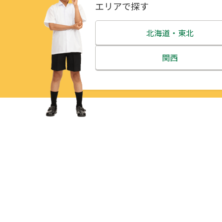
エリアで探す
北海道・東北
北海道
関西
青森県
三重県
岩手県
滋賀県
宮城県
京都府
秋田県
大阪府
山形県
兵庫県
福島県
奈良県