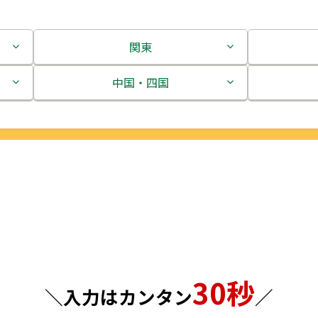
関東
茨城県
中国・四国
栃木県
鳥取県
群馬県
島根県
埼玉県
岡山県
千葉県
広島県
東京都
山口県
30秒
神奈川県
徳島県
＼入力はカンタン
／