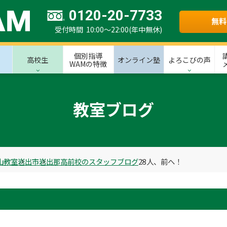
0120-20-7733
無料
受付時間 10:00～22:00(年中無休)
個別指導
高校生
オンライン塾
よろこびの声
WAMの特徴
教室ブログ
山教室
岩出市
岩出那高前校のスタッフブログ
23人、前へ！