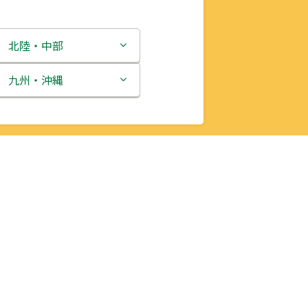
北陸・中部
新潟県
九州・沖縄
富山県
福岡県
石川県
佐賀県
福井県
長崎県
山梨県
熊本県
長野県
大分県
岐阜県
宮崎県