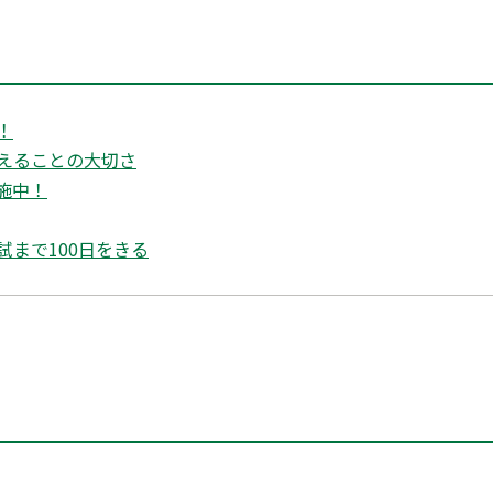
！
えることの大切さ
施中！
試まで100日をきる