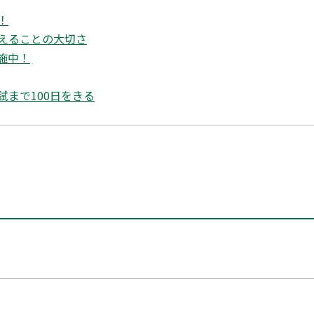
！
えることの大切さ
施中！
試まで100日をきる