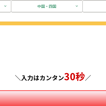
茨城県
中国・四国
栃木県
鳥取県
群馬県
島根県
埼玉県
岡山県
千葉県
広島県
東京都
山口県
30秒
神奈川県
徳島県
＼入力はカンタン
／
香川県
愛媛県