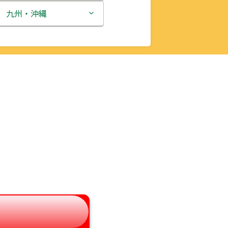
新潟県
九州・沖縄
富山県
福岡県
石川県
佐賀県
福井県
長崎県
山梨県
熊本県
長野県
大分県
岐阜県
宮崎県
静岡県
鹿児島県
愛知県
沖縄県