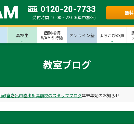
0120-20-7733
無料
受付時間 10:00～22:00(年中無休)
個別指導
高校生
オンライン塾
よろこびの声
WAMの特徴
教室ブログ
山教室
岩出市
岩出那高前校のスタッフブログ
年末年始のお知らせ