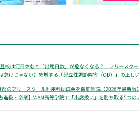
不登校は何日休むと「出席日数」が危なくなる？｜フリースクール
は怠けじゃない】急増する「起立性調節障害（OD）」の正しい
都のフリースクール利用料助成金を徹底解説【2026年最新版】|
も進級・卒業】WAM高等学院で「出席扱い」を勝ち取る5つの