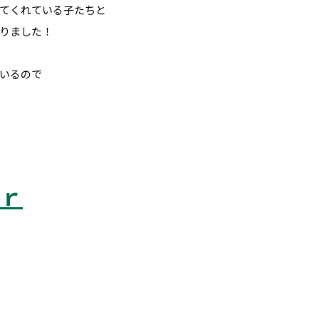
てくれている子たちと
りました！
いるので
ｒ
 稲城市 飛田給 武蔵野台 西調布 白糸台 塾 個別指導 進学 補習 定期試験 テ
予備校 個別塾 高校生 都立 高校 調布北 府中東 府中 芦花 若葉総合 上石原 
すらら 数学 英語 理科 社会 勉強の仕方 計画の立て方 プログラミング 英会話