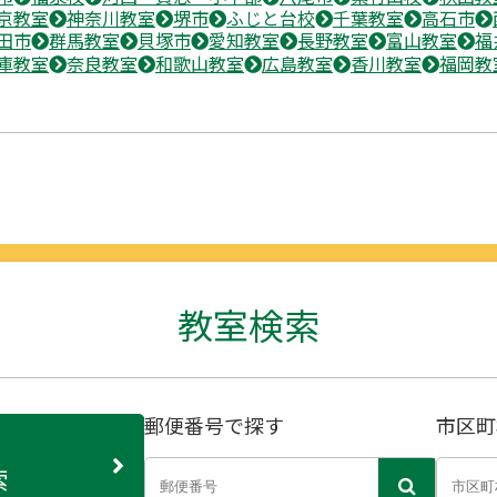
京教室
神奈川教室
堺市
ふじと台校
千葉教室
高石市
田市
群馬教室
貝塚市
愛知教室
長野教室
富山教室
福
庫教室
奈良教室
和歌山教室
広島教室
香川教室
福岡教
教室検索
郵便番号で探す
市区町
索