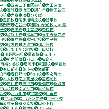
中市
四谷三丁目駅前校
大田原校
校
速報
板橋区
調布市
世田谷区
の校
大森東校
つくば市
豊田校
尾張旭晴丘校
健軍校
鳴門市
名谷校
和歌山駅前校-小中部
野校
吉備校
辻堂校
奈良市
校
深谷上校
松本市
東中野駅前校
田校
青戸校
氷室町校
牛子校
校
枚方校
佐賀市
梅が丘校
校
東陽木場公園校
東山崎校
校
川越駅前校
備後校
渋川市
丘
新大前校
向日市
広島市
南鳩ヶ谷校
尼崎市
祇園校
東豊校
春日部市
鶴市校
海部郡
柏市
春日野校
秋山校
沢之町校
木太校
南加賀屋校
空港前校
校
吉川市
神戸市
豊橋市
稲城市
桃山台校
南足柄市
尾張旭市
島校
北九州市
宮前校
川永校
区
中山校
新今宮駅前校
六十谷校
海道教室
諏訪森校
山の下校
室
町田市
葛塚校
八王子市