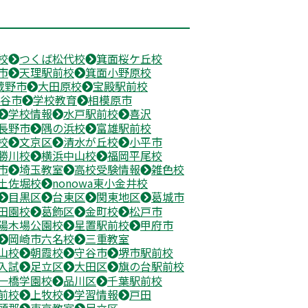
校
つくば松代校
箕面桜ケ丘校
市
天理駅前校
箕面小野原校
蔵野市
大田原校
宝殿駅前校
谷市
学校教育
相模原市
学校情報
水戸駅前校
喜沢
長野市
隅の浜校
富雄駅前校
校
文京区
清水が丘校
小平市
勝川校
横浜中山校
福岡平尾校
市
埼玉教室
高校受験情報
雑色校
土佐堀校
nonowa東小金井校
目黒区
台東区
関東地区
葛城市
田園校
葛飾区
金町校
松戸市
陽木場公園校
星置駅前校
甲府市
岡崎市六名校
三重教室
山校
朝霞校
守谷市
堺市駅前校
入試
足立区
大田区
旗の台駅前校
一橋学園校
品川区
千葉駅前校
前校
上牧校
学習情報
戸田
頭郡
東京教室
足立区