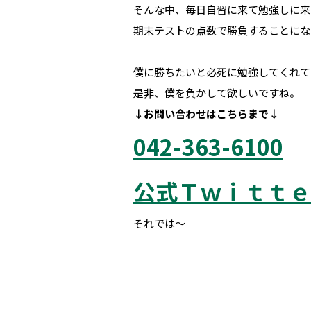
そんな中、毎日自習に来て勉強しに来
期末テストの点数で勝負することにな
僕に勝ちたいと必死に勉強してくれて
是非、僕を負かして欲しいですね。
↓お問い合わせは
こちらまで↓
042-363-6100
公式Ｔｗｉｔｔｅ
それでは～
府中市 調布市 三鷹市 世田谷区
小 第三小 南白糸台小 小柳小 大学 受験 
外大 電気通信大学 東京外国語大学 ピタドリ 