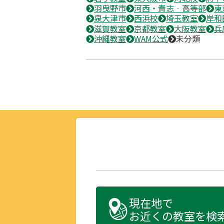
羽曳野市
河西・貴志‐高等部
東
泉大津市
西浜校
埼玉教室
岸和
滋賀教室
京都教室
大阪教室
兵
沖縄教室
WAM公式
未分類
現在地で
お近くの教室を検