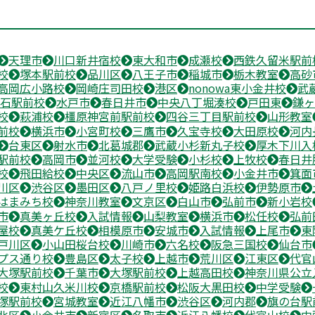
天理市
川口新井宿校
東大和市
成瀬校
西鉄久留米駅前
校
塚本駅前校
品川区
八王子市
稲城市
栃木教室
高砂
高岡広小路校
岡崎庄司田校
港区
nonowa東小金井校
武
石駅前校
水戸市
春日井市
中央八丁堀湊校
戸田東
鎌ヶ
校
萩浦校
橿原神宮前駅前校
四谷三丁目駅前校
山形教室
前校
横浜市
小宮町校
三鷹市
久宝寺校
大田原校
河内
台東区
射水市
北葛城郡
武蔵小杉新丸子校
厚木下川入
駅前校
高岡市
並河校
大学受験
小杉校
上牧校
春日井
校
飛田給校
中央区
流山市
高岡駅南校
小金井市
箕面
川区
渋谷区
墨田区
八戸ノ里校
姫路白浜校
伊勢原市
はまみち校
神奈川教室
文京区
白山市
弘前市
新小岩校
市
真美ヶ丘校
入試情報
山梨教室
横浜市
松任校
弘前
屋校
真美ケ丘校
相模原市
安城市
入試情報
上尾市
東
戸川区
小山田桜台校
川崎市
六名校
阪急三国校
仙台市
プス通り校
豊島区
太子校
上越市
荒川区
江東区
代官
大塚駅前校
千葉市
大塚駅前校
上越高田校
神奈川県公立
校
東村山久米川校
京橋駅前校
松阪大黒田校
中学受験
塚駅前校
宮城教室
近江八幡市
渋谷区
河内郡
旗の台駅
北区
小金井市
新宿区
名取市
近江八幡校
代官山校
中