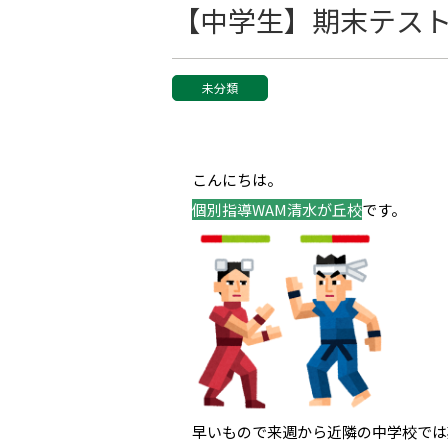
【中学生】期末テス
未分類
こんにちは。
個別指導WAM清水が丘校
です。
早いもので来週から近隣の中学校では