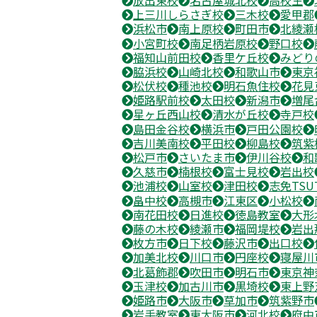
上三川しらさぎ校
三木校
愛甲郡
浜松市
南上原校
町田市
北綾瀬
小宮町校
南足柄岩原校
野口校
福知山前田校
香里ケ丘校
みどり
脇浜校
山崎北校
和歌山市
東京
松伏校
種池校
明石魚住校
花見
姫路駅前校
太田校
新潟市
増尾
星ヶ丘西山校
清水が丘校
寺戸校
島田金谷校
横浜市
戸田公園校
吉川美南校
平田校
柳島校
筑紫
松戸市
さいたま市
伊川谷校
和
久慈市
楠根校
富士見校
岩出校
池浦校
山室校
津田校
志免TSU
畠中校
高槻市
江東区
小松校
南花田校
日進校
徳島教室
大形
藤の木校
綾瀬市
福岡堤校
岩出
枚方市
日下校
藤沢市
出口校
加美北校
川口市
円座校
寝屋川
北葛飾郡
吹田市
明石市
東京神
玉津校
加古川市
黒埼校
東上野
姫路市
大阪市
草加市
筑紫野市
岩手教室
東大阪市
河北校
府中