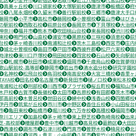
真美ヶ丘校
川口領家校
大塚駅前校
唐津市
板橋区
府
校
八尾永畑校
久留米市
善行駅前校
三郷市
唐津大手口
藤岡市
小平市
高松市
藤岡校
小曽根校
富山市
はびき
の駅前校
西取石校
萩原台校
長岡京市
下貝塚校
大治校
神奈川
福井市
熊本市
吹田桃山台校
東長岡校
渋川校
東校
鳴門校
山直校
浦安市
黒原校
三咲校
須恵校
荻
台校
茅ヶ崎香川校
南浦和辻校
茨木三島校
西宮市
庄内
城北中曽根校
島田市
戸田市
西彼杵郡
松戸六実校
園
時津校
東川口戸塚校
飛田給校
四宮校
石山校
矢向駅前
校
札幌市
秋田市
成瀬校
盛岡市
千歳烏山校
佐賀夢咲
歌山駅前校-高等部
静岡市
岩出市
清水追分校
研究学園
名神校
松飛台校
鳥羽校
南高安校
大宮三橋校
香里ヶ
TAYA校
田名校
名古屋市
新発田市
樋ノ口校
東松本校
南浦和辻校
刑部校
川西市
プラザ校
桜丘町校
福知山市
木戸校
古賀市
長嶺校
太田市
吉原校
有田郡
茨木市
那高前校
木曽呂校
世田谷区
婦中校
浅香山校
四箇郷校
伊丹市
筑紫が丘校
市川市
中野区
香住丘校
小山田桜台
市
亀田東校
船橋市
堀川校
六万寺校
高積校
福岡市
奈川エリア
加島校
茅ヶ崎市
東上野芝校
魚崎南校
出来
芝-高校部
糟屋郡
豊中市
川越市
高見校
葛飾区
大田
西湊校
調布市
石津川校
門真市
曽野木校
楠見校
北
市
福泉校
河西・貴志‐小中部
八尾市
紫竹山校
秋田教