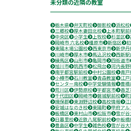
未分類の近隣の教室
栃木県
弁天町校
御影校
浜松校
三郷校
厚木妻田北校
上本町駅前
中央区
小学生
上牧校
杉並区
岡崎市 六名校
橿原市
新宿区
初
東陽木場公園校
西東京市
新伊丹
川崎市
厚木市
馬込沢校
西新駅
練馬区
山形市
亀岡市
四街道市
旭川市
筑西市
松飛台
河内長野
南宇都宮駅前校
中村公園校
青戸
小樽市
石川教室
青森教室
江戸
センター南校
中学受験情報
豊橋
荒川区
伊勢原校
宇都宮市
香芝
千代田区
岡崎市
磐城駅前校
町
揖保郡
東淵野辺校
高校情報
江
安城はなのき校
東陽町
甲府アル
板橋区
東村山市
松阪市
雪が谷
日暮里校
近鉄八尾駅前校
中板橋
豊島区
中学生
雑色校
雪が谷大
放出東校
名古屋城北校
高校生