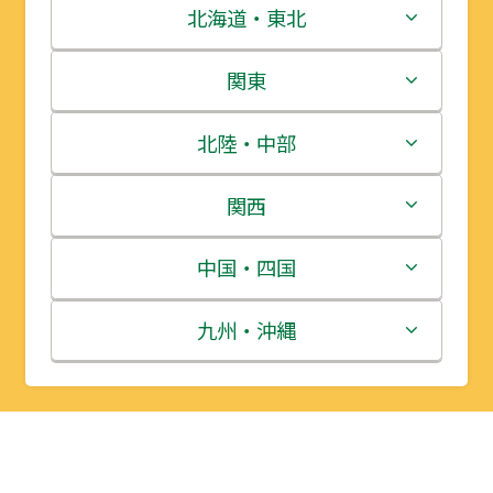
北海道・東北
北海道
関東
青森県
茨城県
北陸・中部
岩手県
栃木県
新潟県
関西
宮城県
群馬県
富山県
三重県
中国・四国
秋田県
埼玉県
石川県
滋賀県
鳥取県
九州・沖縄
山形県
千葉県
福井県
京都府
島根県
福岡県
福島県
東京都
山梨県
大阪府
岡山県
佐賀県