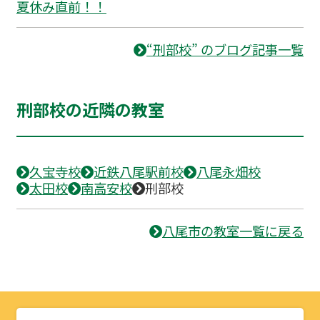
夏休み直前！！
“刑部校” のブログ記事一覧
刑部校の近隣の教室
久宝寺校
近鉄八尾駅前校
八尾永畑校
太田校
南高安校
刑部校
八尾市の教室一覧に戻る