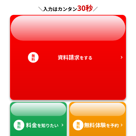
神奈川県
長野県
兵庫県
広島県
長崎県
30秒
＼入力はカンタン
／
岐阜県
奈良県
山口県
熊本県
静岡県
和歌山県
徳島県
大分県
愛知県
香川県
宮崎県
無
資料請求
をする
料
愛媛県
鹿児島県
高知県
沖縄県
無
無
料金
無料体験
を知りたい
を予約
料
料