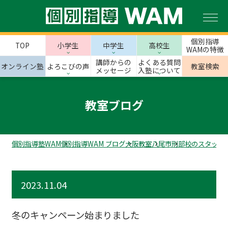
個別指導
TOP
小学生
中学生
高校生
WAMの特徴
講師からの
よくある質問
オンライン塾
よろこびの声
教室検索
メッセージ
入塾について
教室ブログ
個別指導塾WAM
個別指導WAM ブログ
大阪教室
八尾市
刑部校のスタッフ
2023.11.04
冬のキャンペーン始まりました