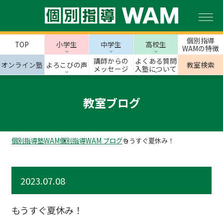
個別指導
TOP
小学生
中学生
高校生
WAMの特徴
講師からの
よくある質問
オンライン塾
よろこびの声
教室検索
メッセージ
入塾について
教室ブログ
個別指導塾WAM
個別指導WAM ブログ
もうすぐ夏休み！
2023.07.08
もうすぐ夏休み！