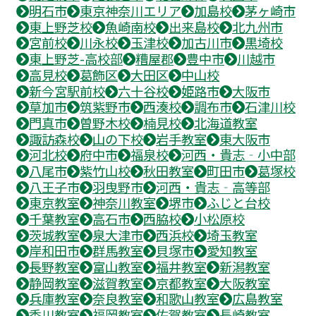
明石市
東京神奈川エリア
加島校
茅ヶ崎市
東上野芝校
魚崎南校
出来島校
北九州市
宮前校
川永校
玉津校
加古川市
黒埼校
東上野芝-高校部
糟屋郡
豊中市
川越市
高見校
葛飾区
大田区
中山校
新今宮駅前校
六十谷校
姫路市
大阪市
草加市
筑紫野市
西湊校
調布市
石津川校
門真市
曽野木校
楠見校
北海道教室
諏訪森校
山の下校
岩手教室
東大阪市
河北校
府中市
福泉校
河西・貴志‐小中部
八尾市
紫竹山校
秋田教室
町田市
葛塚校
八王子市
羽曳野市
河西・貴志‐高等部
東京教室
神奈川教室
堺市
ふじと台校
千葉教室
高石市
西脇校
小松原校
茨城教室
泉大津市
西浜校
埼玉教室
岸和田市
群馬教室
貝塚市
愛知教室
長野教室
富山教室
福井教室
新潟教室
静岡教室
滋賀教室
京都教室
大阪教室
兵庫教室
奈良教室
和歌山教室
広島教室
香川教室
福岡教室
佐賀教室
長崎教室