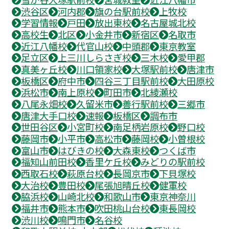
渋谷区
河内郡
旗の台駅前校
上牧校
学習情報
戸田
放出東校
名古屋城北校
高校生
北区
小金井市
新宿区
名取市
近江八幡校
代官山校
中頭郡
東京教室
足立区
上三川しらさぎ校
三木校
愛甲郡
真美ヶ丘校
川口領家校
大塚駅前校
唐津市
板橋区
府中市
四谷三丁目駅前校
大田原校
浜松市
南上原校
町田市
北綾瀬校
八尾永畑校
久留米市
善行駅前校
三郷市
唐津大手口校
速報
板橋区
調布市
世田谷区
小宮町校
南足柄岩原校
野口校
藤岡市
小平市
高松市
藤岡校
小曽根校
富山市
はびきの校
大森東校
つくば市
福知山前田校
香里ケ丘校
みどりの駅前校
西取石校
萩原台校
長岡京市
下貝塚校
大治校
豊田校
尾張旭晴丘校
健軍校
脇浜校
山崎北校
和歌山市
東京神奈川
福井市
熊本市
吹田桃山台校
東長岡校
渋川校
鳴門市
名谷校