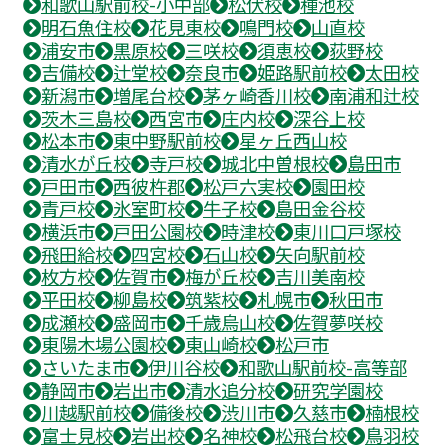
和歌山駅前校-小中部
松伏校
種池校
明石魚住校
花見東校
鳴門校
山直校
浦安市
黒原校
三咲校
須恵校
荻野校
吉備校
辻堂校
奈良市
姫路駅前校
太田校
新潟市
増尾台校
茅ヶ崎香川校
南浦和辻校
茨木三島校
西宮市
庄内校
深谷上校
松本市
東中野駅前校
星ヶ丘西山校
清水が丘校
寺戸校
城北中曽根校
島田市
戸田市
西彼杵郡
松戸六実校
園田校
青戸校
氷室町校
牛子校
島田金谷校
横浜市
戸田公園校
時津校
東川口戸塚校
飛田給校
四宮校
石山校
矢向駅前校
枚方校
佐賀市
梅が丘校
吉川美南校
平田校
柳島校
筑紫校
札幌市
秋田市
成瀬校
盛岡市
千歳烏山校
佐賀夢咲校
東陽木場公園校
東山崎校
松戸市
さいたま市
伊川谷校
和歌山駅前校-高等部
静岡市
岩出市
清水追分校
研究学園校
川越駅前校
備後校
渋川市
久慈市
楠根校
富士見校
岩出校
名神校
松飛台校
鳥羽校