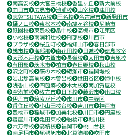
南高安校
大宮三橋校
香里ヶ丘
新大前校
向日市
広島市
池浦校
山室校
津田校
志免TSUTAYA校
田名校
名古屋市
新発田市
樋ノ口校
東松本校
南鳩ヶ谷校
尼崎市
祇園校
東豊校
畠中校
高槻市
江東区
小松校
南浦和辻校
刑部校
川西市
プラザ校
桜丘町校
福知山市
春日部市
鶴市校
海部郡
南花田校
日進校
徳島教室
大形木戸校
古賀市
長嶺校
太田市
吉原校
有田郡
茨木市
柏市
春日野校
秋山校
沢之町校
藤の木校
綾瀬市
福岡堤校
岩出那高前校
木曽呂校
世田谷区
婦中校
浅香山校
四箇郷校
木太校
南加賀屋校
空港前校
枚方市
日下校
藤沢市
出口校
伊丹市
筑紫が丘校
市川市
中野区
香住丘校
小山田桜台校
吉川市
神戸市
豊橋市
稲城市
加美北校
川口市
円座校
寝屋川市
亀田東校
船橋市
堀川校
六万寺校
高積校
福岡市
桃山台校
南足柄市
尾張旭市
北葛飾郡
吹田市