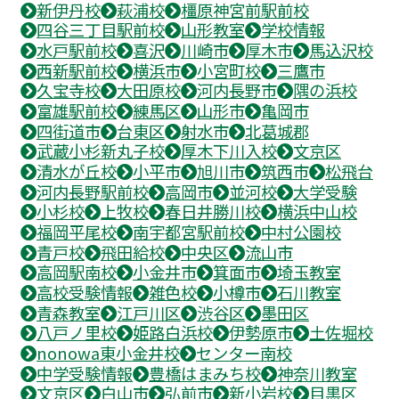
新伊丹校
萩浦校
橿原神宮前駅前校
四谷三丁目駅前校
山形教室
学校情報
水戸駅前校
喜沢
川崎市
厚木市
馬込沢校
西新駅前校
横浜市
小宮町校
三鷹市
久宝寺校
大田原校
河内長野市
隅の浜校
富雄駅前校
練馬区
山形市
亀岡市
四街道市
台東区
射水市
北葛城郡
武蔵小杉新丸子校
厚木下川入校
文京区
清水が丘校
小平市
旭川市
筑西市
松飛台
河内長野駅前校
高岡市
並河校
大学受験
小杉校
上牧校
春日井勝川校
横浜中山校
福岡平尾校
南宇都宮駅前校
中村公園校
青戸校
飛田給校
中央区
流山市
高岡駅南校
小金井市
箕面市
埼玉教室
高校受験情報
雑色校
小樽市
石川教室
青森教室
江戸川区
渋谷区
墨田区
八戸ノ里校
姫路白浜校
伊勢原市
土佐堀校
nonowa東小金井校
センター南校
中学受験情報
豊橋はまみち校
神奈川教室
文京区
白山市
弘前市
新小岩校
目黒区