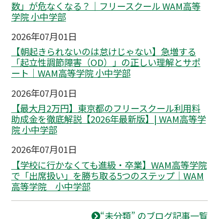
数」が危なくなる？｜フリースクール WAM高等
学院 小中学部
2026年07月01日
【朝起きられないのは怠けじゃない】急増する
「起立性調節障害（OD）」の正しい理解とサポ
ート｜WAM高等学院 小中学部
2026年07月01日
【最大月2万円】東京都のフリースクール利用料
助成金を徹底解説【2026年最新版】| WAM高等学
院 小中学部
2026年07月01日
【学校に行かなくても進級・卒業】WAM高等学院
で「出席扱い」を勝ち取る5つのステップ｜WAM
高等学院 小中学部
“未分類” のブログ記事一覧