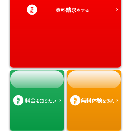
無
資料請求
をする
料
高知県
沖縄県
無
無
料金
無料体験
を知りたい
を予約
料
料