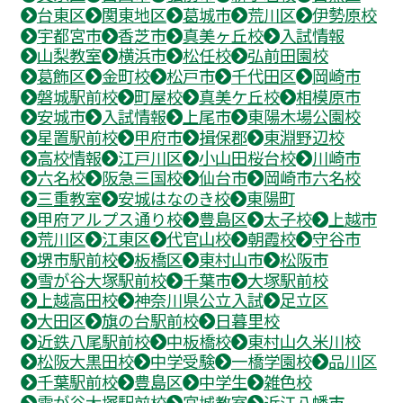
台東区
関東地区
葛城市
荒川区
伊勢原校
宇都宮市
香芝市
真美ヶ丘校
入試情報
山梨教室
横浜市
松任校
弘前田園校
葛飾区
金町校
松戸市
千代田区
岡崎市
磐城駅前校
町屋校
真美ケ丘校
相模原市
安城市
入試情報
上尾市
東陽木場公園校
星置駅前校
甲府市
揖保郡
東淵野辺校
高校情報
江戸川区
小山田桜台校
川崎市
六名校
阪急三国校
仙台市
岡崎市六名校
三重教室
安城はなのき校
東陽町
甲府アルプス通り校
豊島区
太子校
上越市
荒川区
江東区
代官山校
朝霞校
守谷市
堺市駅前校
板橋区
東村山市
松阪市
雪が谷大塚駅前校
千葉市
大塚駅前校
上越高田校
神奈川県公立入試
足立区
大田区
旗の台駅前校
日暮里校
近鉄八尾駅前校
中板橋校
東村山久米川校
松阪大黒田校
中学受験
一橋学園校
品川区
千葉駅前校
豊島区
中学生
雑色校
雪が谷大塚駅前校
宮城教室
近江八幡市