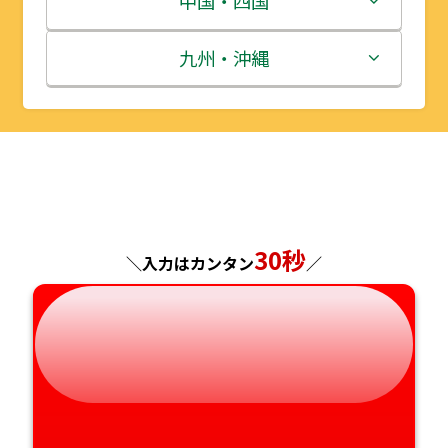
中国・四国
秋田県
埼玉県
石川県
滋賀県
鳥取県
九州・沖縄
山形県
千葉県
福井県
京都府
島根県
福岡県
福島県
東京都
山梨県
大阪府
岡山県
佐賀県
神奈川県
長野県
兵庫県
広島県
長崎県
30秒
＼入力はカンタン
／
岐阜県
奈良県
山口県
熊本県
静岡県
和歌山県
徳島県
大分県
愛知県
香川県
宮崎県
愛媛県
鹿児島県