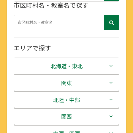
市区町村名・教室名で探す
エリアで探す
北海道・東北
北海道
関東
青森県
茨城県
北陸・中部
岩手県
栃木県
新潟県
関西
宮城県
群馬県
富山県
三重県