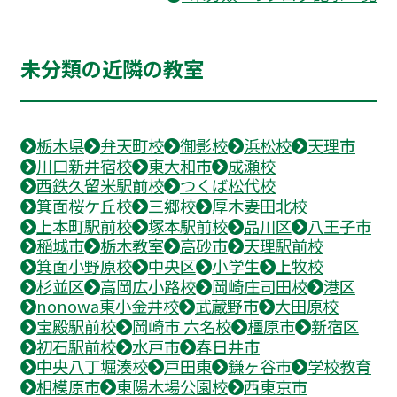
未分類の近隣の教室
栃木県
弁天町校
御影校
浜松校
天理市
川口新井宿校
東大和市
成瀬校
西鉄久留米駅前校
つくば松代校
箕面桜ケ丘校
三郷校
厚木妻田北校
上本町駅前校
塚本駅前校
品川区
八王子市
稲城市
栃木教室
高砂市
天理駅前校
箕面小野原校
中央区
小学生
上牧校
杉並区
高岡広小路校
岡崎庄司田校
港区
nonowa東小金井校
武蔵野市
大田原校
宝殿駅前校
岡崎市 六名校
橿原市
新宿区
初石駅前校
水戸市
春日井市
中央八丁堀湊校
戸田東
鎌ヶ谷市
学校教育
相模原市
東陽木場公園校
西東京市