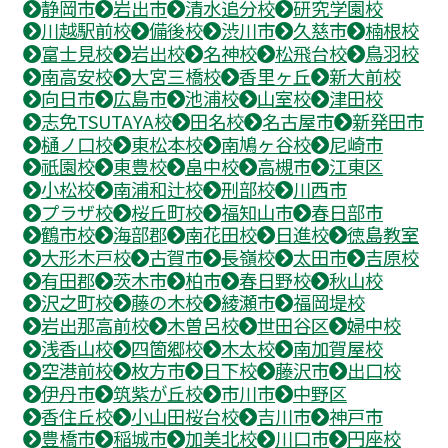
静岡市
岩出市
清水追分校
研究学園校
川越駅前校
備後校
渋川市
久慈市
楠根校
富士見校
岩出校
名神校
松飛台校
鳥羽校
南高安校
大宮三橋校
香里ヶ丘
新大前校
向日市
広島市
池浦校
山室校
津田校
志免TSUTAYA校
田名校
名古屋市
新発田市
樋ノ口校
東松本校
南鳩ヶ谷校
尼崎市
祇園校
東豊校
畠中校
高槻市
江東区
小松校
南浦和辻校
刑部校
川西市
プラザ校
桜丘町校
福知山市
春日部市
鶴市校
海部郡
南花田校
日進校
徳島教室
大形木戸校
古賀市
長嶺校
太田市
吉原校
有田郡
茨木市
柏市
春日野校
秋山校
沢之町校
藤の木校
綾瀬市
福岡堤校
岩出那高前校
木曽呂校
世田谷区
婦中校
浅香山校
四箇郷校
木太校
南加賀屋校
空港前校
枚方市
日下校
藤沢市
出口校
伊丹市
筑紫が丘校
市川市
中野区
香住丘校
小山田桜台校
吉川市
神戸市
豊橋市
稲城市
加美北校
川口市
円座校