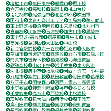
寝屋川市
亀田東校
船橋市
堀川校
六万寺校
高積校
福岡市
桃山台校
南足柄市
尾張旭市
北葛飾郡
吹田市
明石市
東京神奈川エリア
加島校
茅ヶ崎市
東上野芝校
魚崎南校
出来島校
北九州市
宮前校
川永校
玉津校
加古川市
黒埼校
東上野芝-高校部
糟屋郡
豊中市
川越市
高見校
葛飾区
大田区
中山校
新今宮駅前校
六十谷校
姫路市
大阪市
草加市
筑紫野市
西湊校
調布市
石津川校
門真市
曽野木校
楠見校
北海道教室
諏訪森校
山の下校
岩手教室
東大阪市
河北校
府中市
福泉校
河西・貴志‐小中部
八尾市
紫竹山校
秋田教室
町田市
葛塚校
八王子市
羽曳野市
河西・貴志‐高等部
東京教室
神奈川教室
堺市
ふじと台校
千葉教室
高石市
西脇校
小松原校
茨城教室
泉大津市
西浜校
埼玉教室
岸和田市
群馬教室
貝塚市
愛知教室
長野教室
富山教室
福井教室
新潟教室