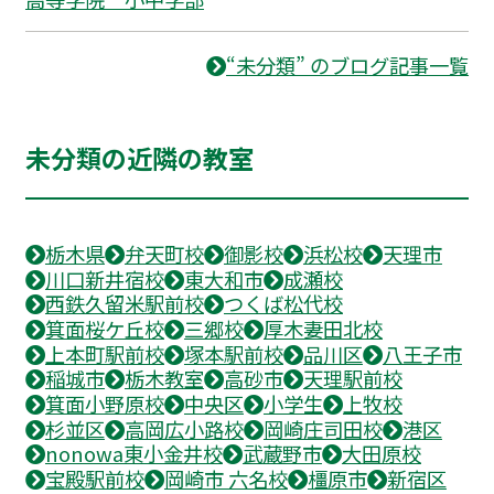
“未分類” のブログ記事一覧
未分類の近隣の教室
栃木県
弁天町校
御影校
浜松校
天理市
川口新井宿校
東大和市
成瀬校
西鉄久留米駅前校
つくば松代校
箕面桜ケ丘校
三郷校
厚木妻田北校
上本町駅前校
塚本駅前校
品川区
八王子市
稲城市
栃木教室
高砂市
天理駅前校
箕面小野原校
中央区
小学生
上牧校
杉並区
高岡広小路校
岡崎庄司田校
港区
nonowa東小金井校
武蔵野市
大田原校
宝殿駅前校
岡崎市 六名校
橿原市
新宿区