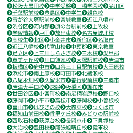
松阪大黒田校
中学受験
一橋学園校
品川区
千葉駅前校
豊島区
中学生
雑色校
雪が谷大塚駅前校
宮城教室
近江八幡市
渋谷区
河内郡
旗の台駅前校
上牧校
学習情報
戸田
放出東校
名古屋城北校
高校生
北区
小金井市
新宿区
名取市
近江八幡校
代官山校
中頭郡
東京教室
足立区
上三川しらさぎ校
三木校
愛甲郡
真美ヶ丘校
川口領家校
大塚駅前校
唐津市
板橋区
府中市
四谷三丁目駅前校
大田原校
浜松市
南上原校
町田市
北綾瀬校
八尾永畑校
久留米市
善行駅前校
三郷市
唐津大手口校
速報
板橋区
調布市
世田谷区
小宮町校
南足柄岩原校
野口校
藤岡市
小平市
高松市
藤岡校
小曽根校
富山市
はびきの校
大森東校
つくば市
福知山前田校
香里ケ丘校
みどりの駅前校
西取石校
萩原台校
長岡京市
下貝塚校
大治校
豊田校
尾張旭晴丘校
健軍校