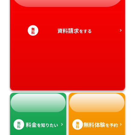
愛知県
香川県
宮崎県
愛媛県
鹿児島県
無
資料請求
をする
料
高知県
沖縄県
無
無
料金
無料体験
を知りたい
を予約
料
料