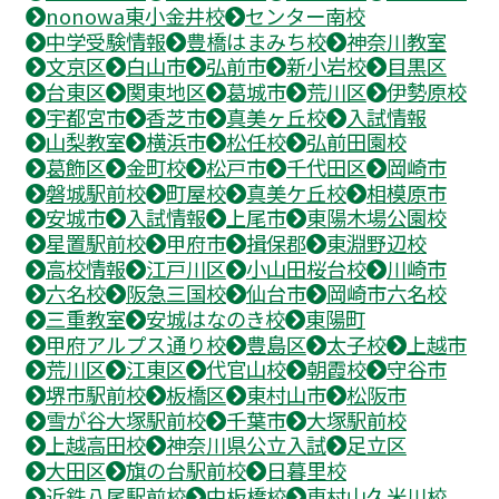
nonowa東小金井校
センター南校
中学受験情報
豊橋はまみち校
神奈川教室
文京区
白山市
弘前市
新小岩校
目黒区
台東区
関東地区
葛城市
荒川区
伊勢原校
宇都宮市
香芝市
真美ヶ丘校
入試情報
山梨教室
横浜市
松任校
弘前田園校
葛飾区
金町校
松戸市
千代田区
岡崎市
磐城駅前校
町屋校
真美ケ丘校
相模原市
安城市
入試情報
上尾市
東陽木場公園校
星置駅前校
甲府市
揖保郡
東淵野辺校
高校情報
江戸川区
小山田桜台校
川崎市
六名校
阪急三国校
仙台市
岡崎市六名校
三重教室
安城はなのき校
東陽町
甲府アルプス通り校
豊島区
太子校
上越市
荒川区
江東区
代官山校
朝霞校
守谷市
堺市駅前校
板橋区
東村山市
松阪市
雪が谷大塚駅前校
千葉市
大塚駅前校
上越高田校
神奈川県公立入試
足立区
大田区
旗の台駅前校
日暮里校
近鉄八尾駅前校
中板橋校
東村山久米川校