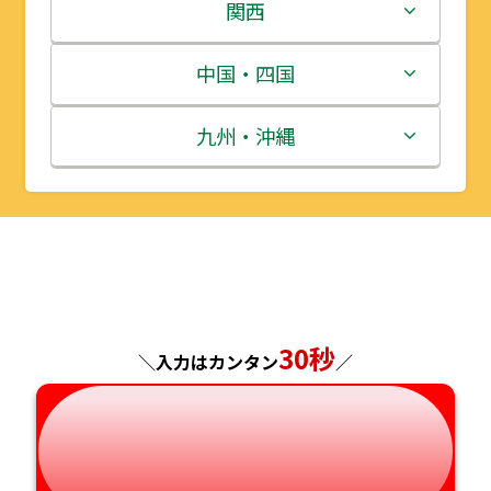
岩手県
栃木県
新潟県
関西
宮城県
群馬県
富山県
三重県
中国・四国
秋田県
埼玉県
石川県
滋賀県
鳥取県
九州・沖縄
山形県
千葉県
福井県
京都府
島根県
福岡県
福島県
東京都
山梨県
大阪府
岡山県
佐賀県
神奈川県
長野県
兵庫県
広島県
長崎県
30秒
＼入力はカンタン
／
岐阜県
奈良県
山口県
熊本県
静岡県
和歌山県
徳島県
大分県