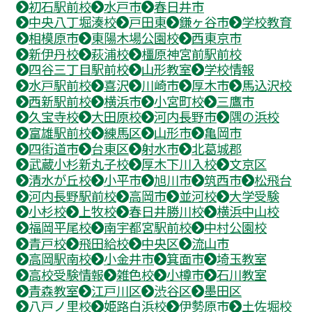
初石駅前校
水戸市
春日井市
中央八丁堀湊校
戸田東
鎌ヶ谷市
学校教育
相模原市
東陽木場公園校
西東京市
新伊丹校
萩浦校
橿原神宮前駅前校
四谷三丁目駅前校
山形教室
学校情報
水戸駅前校
喜沢
川崎市
厚木市
馬込沢校
西新駅前校
横浜市
小宮町校
三鷹市
久宝寺校
大田原校
河内長野市
隅の浜校
富雄駅前校
練馬区
山形市
亀岡市
四街道市
台東区
射水市
北葛城郡
武蔵小杉新丸子校
厚木下川入校
文京区
清水が丘校
小平市
旭川市
筑西市
松飛台
河内長野駅前校
高岡市
並河校
大学受験
小杉校
上牧校
春日井勝川校
横浜中山校
福岡平尾校
南宇都宮駅前校
中村公園校
青戸校
飛田給校
中央区
流山市
高岡駅南校
小金井市
箕面市
埼玉教室
高校受験情報
雑色校
小樽市
石川教室
青森教室
江戸川区
渋谷区
墨田区
八戸ノ里校
姫路白浜校
伊勢原市
土佐堀校