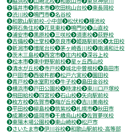
脇浜校
山崎北校
和歌山市
東京神奈川
福井市
熊本市
吹田桃山台校
東長岡校
渋川校
鳴門市
名谷校
和歌山駅前校-小中部
松伏校
種池校
明石魚住校
花見東校
鳴門校
山直校
浦安市
黒原校
三咲校
須恵校
荻野校
吉備校
辻堂校
奈良市
姫路駅前校
太田校
新潟市
増尾台校
茅ヶ崎香川校
南浦和辻校
茨木三島校
西宮市
庄内校
深谷上校
松本市
東中野駅前校
星ヶ丘西山校
清水が丘校
寺戸校
城北中曽根校
島田市
戸田市
西彼杵郡
松戸六実校
園田校
青戸校
氷室町校
牛子校
島田金谷校
横浜市
戸田公園校
時津校
東川口戸塚校
飛田給校
四宮校
石山校
矢向駅前校
枚方校
佐賀市
梅が丘校
吉川美南校
平田校
柳島校
筑紫校
札幌市
秋田市
成瀬校
盛岡市
千歳烏山校
佐賀夢咲校
東陽木場公園校
東山崎校
松戸市
さいたま市
伊川谷校
和歌山駅前校-高等部