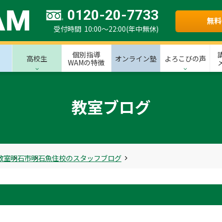
0120-20-7733
無料
受付時間 10:00～22:00(年中無休)
個別指導
高校生
オンライン塾
よろこびの声
WAMの特徴
教室ブログ
教室
明石市
明石魚住校のスタッフブログ