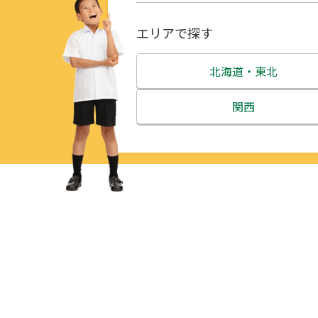
エリアで探す
北海道・東北
北海道
関西
青森県
三重県
岩手県
滋賀県
宮城県
京都府
秋田県
大阪府
山形県
兵庫県
福島県
奈良県