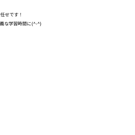
お任せです！
学習時間に(^-^)