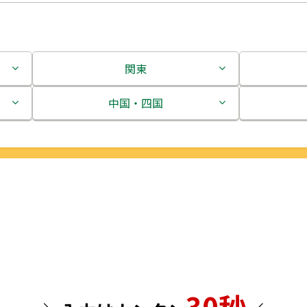
関東
茨城県
中国・四国
栃木県
鳥取県
群馬県
島根県
埼玉県
岡山県
千葉県
広島県
東京都
山口県
30秒
神奈川県
徳島県