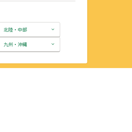
北陸・中部
新潟県
九州・沖縄
富山県
福岡県
石川県
佐賀県
福井県
長崎県
山梨県
熊本県
長野県
大分県
岐阜県
宮崎県