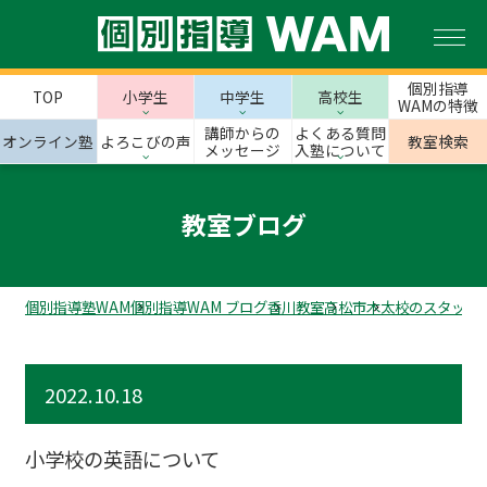
個別指導
TOP
小学生
中学生
高校生
WAMの特徴
講師からの
よくある質問
オンライン塾
よろこびの声
教室検索
メッセージ
入塾について
教室ブログ
個別指導塾WAM
個別指導WAM ブログ
香川教室
高松市
木太校のスタッフ
2022.10.18
小学校の英語について