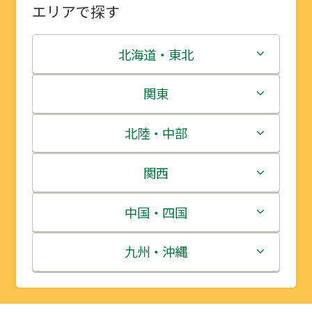
エリアで探す
北海道・東北
北海道
関東
青森県
茨城県
北陸・中部
岩手県
栃木県
新潟県
関西
宮城県
群馬県
富山県
三重県
中国・四国
秋田県
埼玉県
石川県
滋賀県
鳥取県
九州・沖縄
山形県
千葉県
福井県
京都府
島根県
福岡県