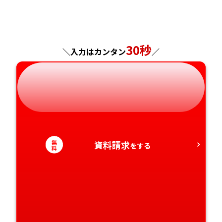
福島県
東京都
山梨県
大阪府
岡山県
佐賀県
神奈川県
長野県
兵庫県
広島県
長崎県
30秒
＼入力はカンタン
／
岐阜県
奈良県
山口県
熊本県
静岡県
和歌山県
徳島県
大分県
愛知県
香川県
宮崎県
無
資料請求
をする
愛媛県
鹿児島県
料
高知県
沖縄県