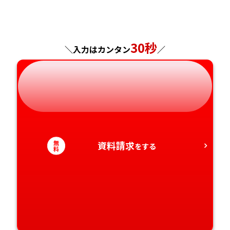
福島県
東京都
山梨県
大阪府
岡山県
佐賀県
神奈川県
長野県
兵庫県
広島県
長崎県
30秒
＼入力はカンタン
／
岐阜県
奈良県
山口県
熊本県
静岡県
和歌山県
徳島県
大分県
愛知県
香川県
宮崎県
無
資料請求
をする
愛媛県
鹿児島県
料
高知県
沖縄県