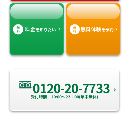
無
無
料金
無料体験
を知りたい
を予約
料
料
0120-20-7733
受付時間：10:00～22：00(年中無休)