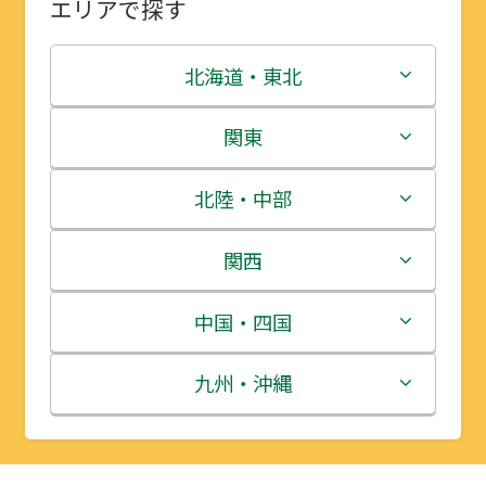
エリアで探す
北海道・東北
北海道
関東
青森県
茨城県
北陸・中部
岩手県
栃木県
新潟県
関西
宮城県
群馬県
富山県
三重県
中国・四国
秋田県
埼玉県
石川県
滋賀県
鳥取県
九州・沖縄
山形県
千葉県
福井県
京都府
島根県
福岡県