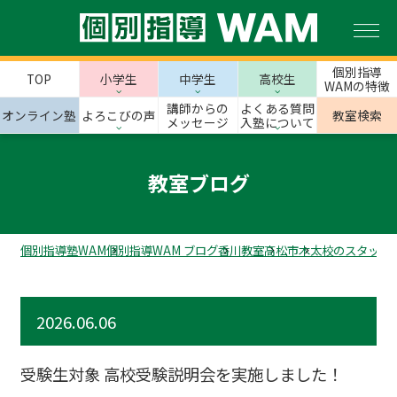
個別指導
TOP
小学生
中学生
高校生
WAMの特徴
講師からの
よくある質問
オンライン塾
よろこびの声
教室検索
メッセージ
入塾について
教室ブログ
個別指導塾WAM
個別指導WAM ブログ
香川教室
高松市
木太校のスタッフ
2026.06.06
受験生対象 高校受験説明会を実施しました！