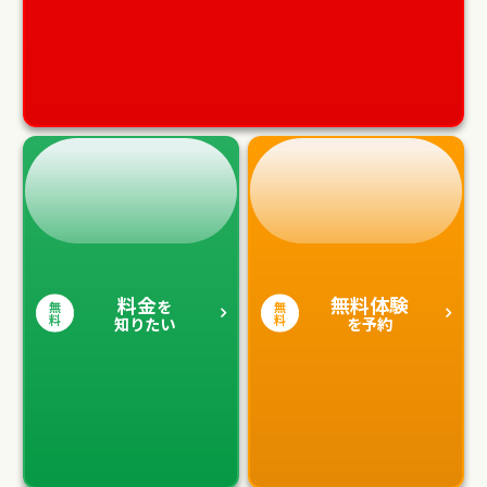
料金
無料体験
を
無
無
料
料
知りたい
を予約