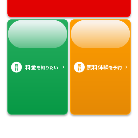
無
無
料金
無料体験
を知りたい
を予約
料
料