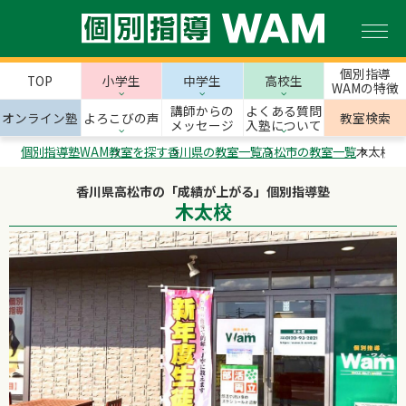
個別指導
TOP
小学生
中学生
高校生
WAMの特徴
講師からの
よくある質問
オンライン塾
よろこびの声
教室検索
メッセージ
入塾について
個別指導塾WAM
教室を探す
香川県の教室一覧
高松市の教室一覧
木太校
香川県高松市の「成績が上がる」個別指導塾
木太校