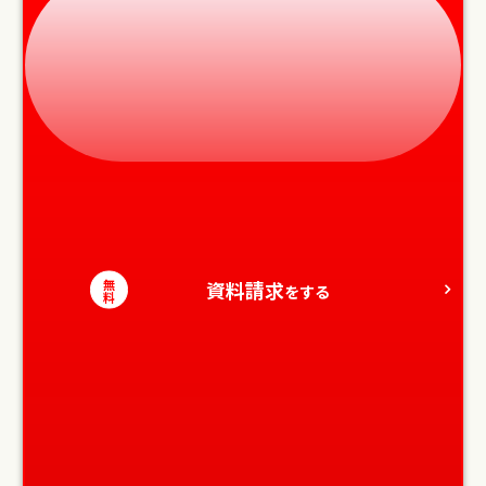
無
資料請求
をする
料