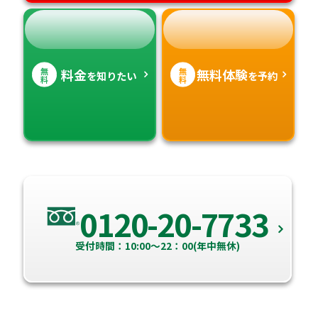
無
無
料金
無料体験
を知りたい
を予約
料
料
0120-20-7733
受付時間：10:00～22：00(年中無休)