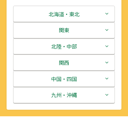
北海道・東北
北海道
関東
青森県
茨城県
北陸・中部
岩手県
栃木県
新潟県
関西
宮城県
群馬県
富山県
三重県
中国・四国
秋田県
埼玉県
石川県
滋賀県
鳥取県
九州・沖縄
山形県
千葉県
福井県
京都府
島根県
福岡県
福島県
東京都
山梨県
大阪府
岡山県
佐賀県