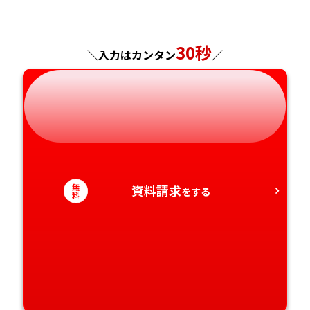
神奈川県
長野県
兵庫県
広島県
長崎県
30秒
＼入力はカンタン
／
岐阜県
奈良県
山口県
熊本県
静岡県
和歌山県
徳島県
大分県
愛知県
香川県
宮崎県
愛媛県
鹿児島県
無
資料請求
をする
料
高知県
沖縄県