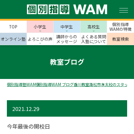
個別指導
TOP
小学生
中学生
高校生
WAMの特徴
講師からの
よくある質問
オンライン塾
よろこびの声
教室検索
メッセージ
入塾について
教室ブログ
個別指導塾WAM
個別指導WAM ブログ
香川教室
高松市
木太校のスタッフ
2021.12.29
今年最後の開校日