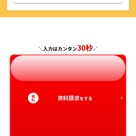
山形県
千葉県
福井県
京都府
島根県
福岡県
福島県
東京都
山梨県
大阪府
岡山県
佐賀県
神奈川県
長野県
兵庫県
広島県
長崎県
30秒
＼入力はカンタン
／
岐阜県
奈良県
山口県
熊本県
静岡県
和歌山県
徳島県
大分県
愛知県
香川県
宮崎県
無
資料請求
をする
料
愛媛県
鹿児島県
高知県
沖縄県