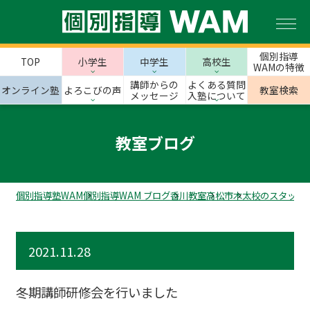
個別指導
TOP
小学生
中学生
高校生
WAMの特徴
講師からの
よくある質問
オンライン塾
よろこびの声
教室検索
メッセージ
入塾について
教室ブログ
個別指導塾WAM
個別指導WAM ブログ
香川教室
高松市
木太校のスタッフ
2021.11.28
冬期講師研修会を行いました