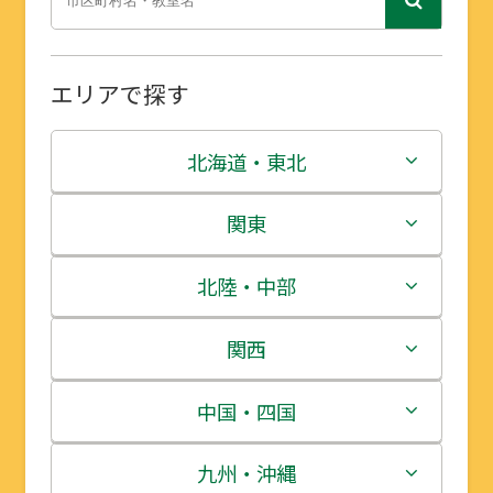
エリアで探す
北海道・東北
北海道
関東
青森県
茨城県
北陸・中部
岩手県
栃木県
新潟県
関西
宮城県
群馬県
富山県
三重県
中国・四国
秋田県
埼玉県
石川県
滋賀県
鳥取県
九州・沖縄