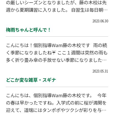
の厳しいシーズンとなりましたが、藤の木校は先
されていたようで、「蝉しぐれ」とも言われてい
週から夏期講習に入りました。 自習生は毎日朝か
ました。 「蝉しぐれ」とは、多くの蝉が一斉に鳴
ら晩までいる生徒、授業を一日に連続で受ける生
いている声をしぐれ（時雨）の降る音に例えた言
2023.06.30
徒、と大盛況です。 夏期講習で特に熱の入る高校
葉です。セミはある時間になると一斉に鳴きだ
梅雨ちゃんと呼んで！
受験生ですが、富山県の高校入試英作文は、「25
し、かと思うといっせいに鳴き止んだりします…
字以上」など条件が設けられており、他県の入試
こんにちは！個別指導Wam藤の木校です 雨の続
に比して小手先だけでは解けないようにできてい
く季節になりましたね☔ ここ１週間は突然の雨も
ます。 WAMでも個々の生徒に対してそれぞれに
多く折り畳み傘の手放せない季節になりました。
応じた対策を伝えていますが、今回は本番でどう
雨で服や靴がぬれたり湿気でジメジメした
しても英作文が作成できないときのちょっとした
2023.05.31
り、、、 気分もなかなか上がりませんよね💦 そ
工夫をお伝えします！ 一般的に「思う」を英語
どこか変な雑草・スギナ
んなシーズンである梅雨ですが 梅雨はなぜ”梅”の
にする時に使う英語は「think」を思い浮かべ
雨と書くのでしょうか？ 梅雨に”梅”の漢字が使わ
る…
こんにちは、個別指導Wam藤の木校です。 今年
れた由来は中国にあると言われています。 諸説と
の春は早かったですね。入学式の前に桜が満開を
しては2つあり １つ目は梅の実が熟す頃だったか
迎えて、道端にはタンポポやツクシが彩りを与え
らという説 中国の揚子江周辺では梅の実が熟す頃