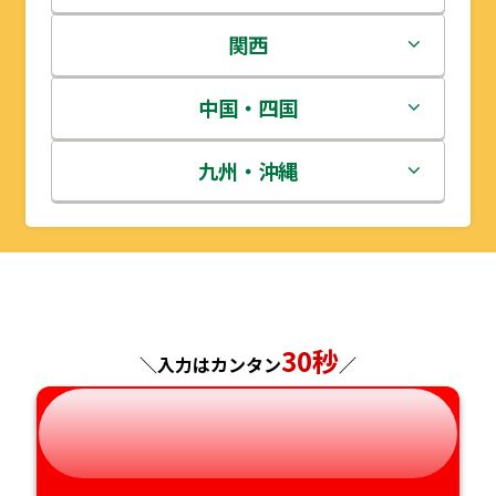
岩手県
栃木県
新潟県
関西
宮城県
群馬県
富山県
三重県
中国・四国
秋田県
埼玉県
石川県
滋賀県
鳥取県
九州・沖縄
山形県
千葉県
福井県
京都府
島根県
福岡県
福島県
東京都
山梨県
大阪府
岡山県
佐賀県
神奈川県
長野県
兵庫県
広島県
長崎県
30秒
＼入力はカンタン
／
岐阜県
奈良県
山口県
熊本県
静岡県
和歌山県
徳島県
大分県