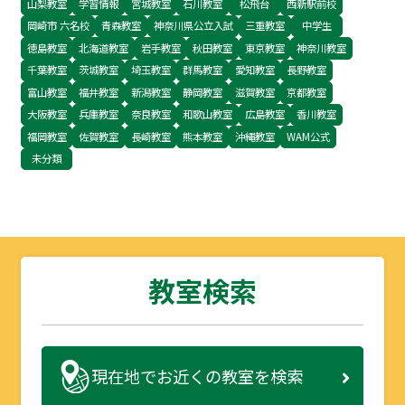
山梨教室
学習情報
宮城教室
石川教室
松飛台
西新駅前校
ドライブ・ツー…
岡崎市 六名校
青森教室
神奈川県公立入試
三重教室
中学生
徳島教室
北海道教室
岩手教室
秋田教室
東京教室
神奈川教室
千葉教室
茨城教室
埼玉教室
群馬教室
愛知教室
長野教室
富山教室
福井教室
新潟教室
静岡教室
滋賀教室
京都教室
大阪教室
兵庫教室
奈良教室
和歌山教室
広島教室
香川教室
福岡教室
佐賀教室
長崎教室
熊本教室
沖縄教室
WAM公式
未分類
教室検索
現在地で
お近くの教室を検索