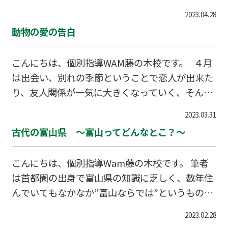
てくれていました。 富山県は体感的に雨が多いで
に雨季あたり、このことから”梅”の字が使われる
2023.04.28
すが、逆に梅雨の時期をあまり感じないというこ
ようになったと言われています。 2つ目は湿気で
動物の愛の告白
とを前向きに考えておきます。 華やかな花の季
カビが生えやすいか…
節が終盤を迎えたので、その後ろにある葉に注目
こんにちは、個別指導WAM藤の木校です。 ４月
してみましょう。「え、葉なんてどれも同じじゃ
は出会い、別れの季節ということで恋人が出来た
ん、だいたいどうせ雑草でしょ？」なんて言わず
り、友人関係が一気に大きくなっていく、そんな
に、ぼんやりでもいいので眺めてみると、黄緑が
時期かと思います。 今回は人間ではなく、動物の
かった同じような葉にもいろいろな形があること
2023.03.31
愛の告白のお話です。動物の恋愛はどういったも
に気付くと思います。例えば平面的に放射状に広
古代の富山県 ～富山ってどんなとこ？～
のなのでしょうか。 まず、クジャクのオスは、
がる葉があったり、細くて長い葉だったり、…
繫殖期になるとメスのクジャクの前で美しく大き
こんにちは、個別指導Wam藤の木校です。 筆者
な飾り羽を広げ、振動させます。 これが交配相手
は首都圏の出身で富山県の知識に乏しく、数年住
を獲得するための求愛行動です。 求愛行動は鳥に
んでいてもなかなか”富山ならでは”というものに
限ったことではありません。イトヨという魚は繫
巡り合えなかったのでこの機会にと調べることに
殖期になると水草などを集めて巣を作り、メスを
2023.02.28
しました。 富山といえば「越中とやまの薬売
見つけると「ジグザグダンス」と呼ばれる求愛行