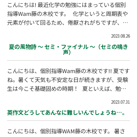
ています。 中でも英作文は、回答に「25単語以
こんにちは! 最近化学の勉強にはまっている個別
上」などの条件があって、単純に問題を解こうと
指導Wam藤の木校です。 化学というと周期表や
しても当てはめるのが難しかったり、そもそも単
元素が付いて回るため、倦厭されがちですが、周
語数をクリアするのが大変で、実践問題以外で対
期表を見ていくと語源が分かりやすいものも多く
策しづらい問題になっています。 WAMでも個々
2023.08.26
存在し、語源を学ぶことで周期表も覚えられると
の生徒に対してそれぞれにレベルや苦手に対応し
夏の風物詩 ～ セミ・ファイナル ～（セミの鳴き
いう一石二鳥な科目だと最近気が付きました！ そ
声）
た対策…
んな化学の話をしていきたいと思います。 皆さん
PFASってご存知ですか。この手の文字列は読み方
こんにちは、個別指導Wam藤の木校です!! 夏です
からわかりづらいですよね。PFASは「ピーファ
ね。暑くて天気も不安定な日が続きますが、受験
ス」と読みます。 PFAS（ピーファス）は調理器
生は今こそ基礎固めの時期！ 夏といえば、勉強
具や衣類など幅広い用途に使われている化学物質
をしていると耳に入ってくるのがセミの鳴き声。
です。 ですが一方では健康被害との関連が指摘さ
2023.07.31
以前はうるさいくらいに聞こえていたセミです
れ、いま国内で検出される事例が相次いで…
英作文どうしてあんなに難しいんでしょうね…。
が、今年の夏は早くから暑かったこともあり、最
近はひっくり返っているセミもあまり見ません
こんにちは、個別指導WAM藤の木校です。 暑さ
ね。 セミの鳴き声ですが、万葉集の昔から気に