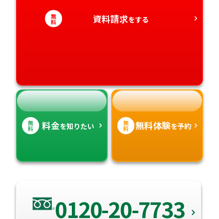
愛知県
無
香川県
資料請求
宮崎県
をする
料
愛媛県
鹿児島県
高知県
沖縄県
無
無
料金
無料体験
を知りたい
を予約
料
料
0120-20-7733