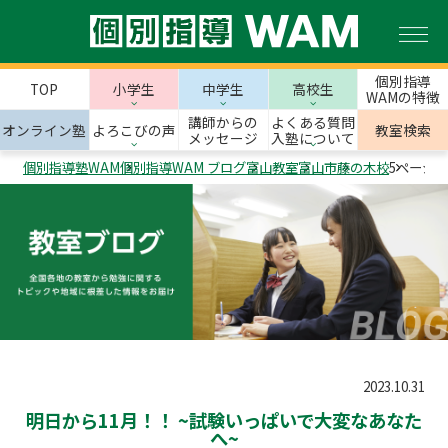
個別指導
TOP
小学生
中学生
高校生
WAMの特徴
講師からの
よくある質問
オンライン塾
よろこびの声
教室検索
メッセージ
入塾について
個別指導塾WAM
個別指導WAM ブログ
富山教室
富山市
藤の木校
5ページ目
2023.10.31
明日から11月！！ ~試験いっぱいで大変なあなた
へ~