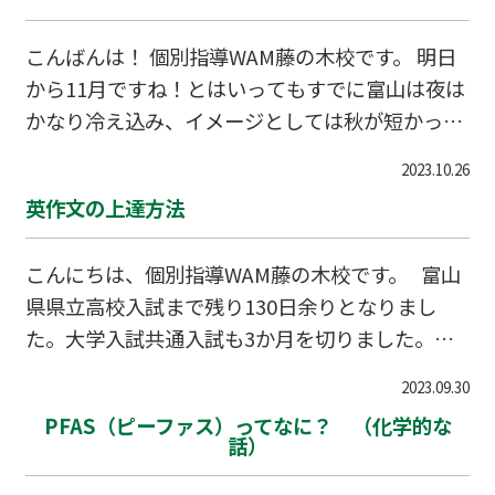
こんばんは！ 個別指導WAM藤の木校です。 明日
から11月ですね！とはいってもすでに富山は夜は
かなり冷え込み、イメージとしては秋が短かった
印象です。 ここから年末にかけて中学・高校は入
2023.10.26
試まで試験三昧です。 中学生は中教研テストや実
英作文の上達方法
力テスト、期末試験。高校生は模試。と試験が多
くなります。 試験は沢山受けることが本番での得
こんにちは、個別指導WAM藤の木校です。 富山
点のカギと言われますが、試験を受けている側
県県立高校入試まで残り130日余りとなりまし
は、「こんだけ受けてもいつの結果がどの解答か
た。大学入試共通入試も3か月を切りました。受
わからない」ということが多々あり、試験をやみ
験生の皆さんは毎日勉強お疲れ様です。 富山県の
くもに受けることに疑問を持つことがあるでしょ
2023.09.30
高校入試は長文を元にした出題形式が多く、単純
う。 試験三昧の11月にはそんなシーンが出てくる
PFAS（ピーファス）ってなに？ （化学的な
な英単語を聞くような問題が少ない一方で、作文
と思い、今回のブログになります。 あくまで個人
話）
をはじめとする問題は非常に高難易度に設定され
的な意見です…