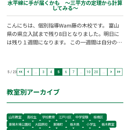
水平線に手が届くかも ～三平方の定理から計算
り」、配置薬が有名なのだそう。ちょうど先日合
動を行ってメスを巣に誘い込むそうです…
してみる～
格者の発表が行われた薬剤師の国家試験、受験さ
れた皆様本当にお疲れ様でした。 元々、薬売りは
こんにちは、個別指導Wam藤の木校です。 富山
江戸時代に拡がり明治・大正期に最盛期を迎えま
県の県立入試まで残り8日となりました。明日に
したが、富山と薬との関係はいつから始まったの
は残り１週間になります。 この一週間は自分の生
でしょうか。 実は江戸時代よりずっと前、古代に
き方を変えうる非常に大切な１週間です。 最後の
までさかのぼります。 古代の租税制度は、租
一分一秒まで手を抜かずに挑戦できることを祈っ
（もみ）・庸（労役の代わりに納める真綿などの
ています！！ また、大学入試は国公立入試の二次
品物）・調…
5 / 23
...
3
4
5
6
7
...
10
20
...
試験が先日行われました。 早々進学が決定してい
る方は自動車学校に励んでいる時期でしょうか？
教室別アーカイブ
筆者は自動車学校には大学進学後に通い始めたの
で早々に免許を持っている人が非常にうらやまし
かったことを覚えています。 自動車免許や原動機
付二輪免許を所有している人は、免許を取ったら
山形教室
高校生
学校教育
江戸川区
中学受験
板橋区
東陽木場公園校
大田原校
東陽町
栃木県
小学生
栃木教室
まずどこに生きましたか？また、取得中の人は初