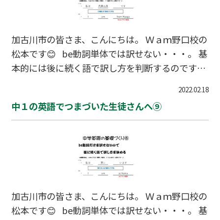
加古川市の皆さま、こんにちは。 Ｗａｍ野口校の
松本です😊 be動詞単体では訳せない・・・。 基
本的には後に続く語で訳し方を判断するのです。
be動詞の後に、fromプラス「地名」で「・・・
2022.02.18
は～出身です。」という訳しかたになるのです
中１の英語でつまづいた生徒さんへ⑨
よ。
加古川市の皆さま、こんにちは。 Ｗａｍ野口校の
松本です😊 be動詞単体では訳せない・・・。 基