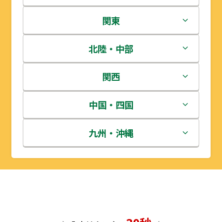
北海道
関東
青森県
茨城県
北陸・中部
岩手県
栃木県
新潟県
関西
宮城県
群馬県
富山県
三重県
中国・四国
秋田県
埼玉県
石川県
滋賀県
鳥取県
九州・沖縄
山形県
千葉県
福井県
京都府
島根県
福岡県
福島県
東京都
山梨県
大阪府
岡山県
佐賀県
神奈川県
長野県
兵庫県
広島県
長崎県