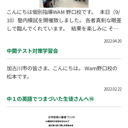
こんにちは個別指導WAM 野口校です。 本日（9/
10）塾内模試を開催致しました。 各者真剣な眼差
しで臨んでくれています。 結果を楽しみに そし
て学力テストはある意味で 伸びしろ！を確認出来
2022.04.20
るので返却後の見直しがとても大切となります。
中間テスト対策学習会
共に頑張りましょう！！ 問合せは以下まで 個別
指導WAM 野口校 079-456-3771
加古川市の皆さま、こんにちは。 Wam野口校の
松本です。
2022.02.22
中１の英語でつまづいた生徒さんへ⑩