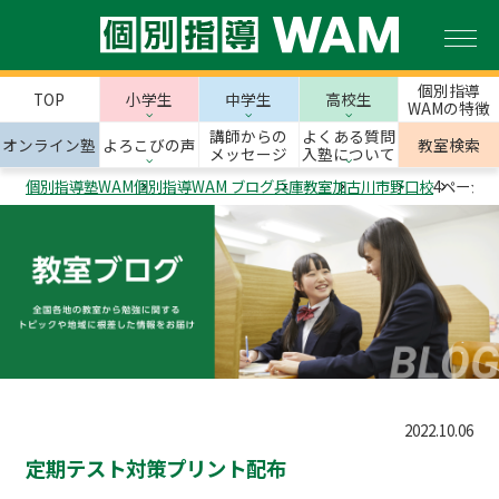
個別指導
TOP
小学生
中学生
高校生
WAMの特徴
講師からの
よくある質問
オンライン塾
よろこびの声
教室検索
メッセージ
入塾について
個別指導塾WAM
個別指導WAM ブログ
兵庫教室
加古川市
野口校
4ページ目
2022.10.06
定期テスト対策プリント配布