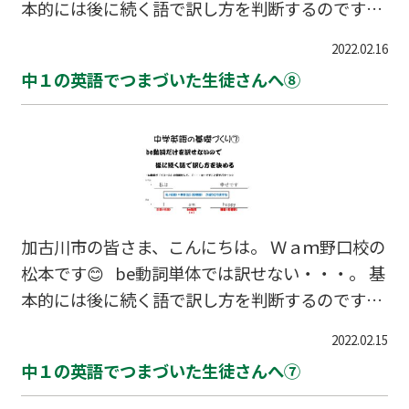
本的には後に続く語で訳し方を判断するのです。
be動詞の後に、inやatプラス「場所」で「・・・
2022.02.16
は～にいます。」という訳しかたになるのです
中１の英語でつまづいた生徒さんへ⑧
よ。
加古川市の皆さま、こんにちは。 Ｗａｍ野口校の
松本です😊 be動詞単体では訳せない・・・。 基
本的には後に続く語で訳し方を判断するのです。
方程式の左辺と右辺を結ぶ＝（イコール）の役割
2022.02.15
が最初に抑えたい訳し方。 昨日は「名詞＝名詞」
中１の英語でつまづいた生徒さんへ⑦
のパターン。 今日は「名詞＝形容詞」のパターン
を押さえましょう。