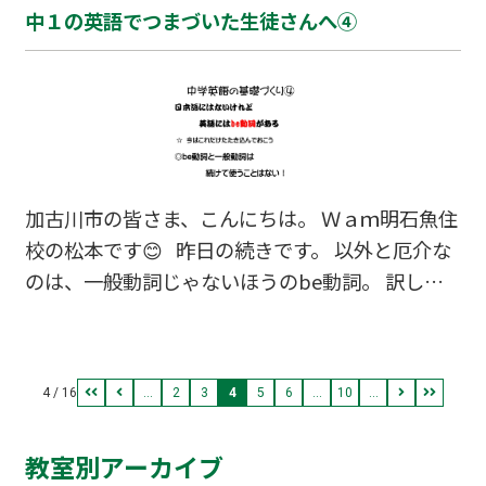
中１の英語でつまづいた生徒さんへ④
いて話していきますが、 「英語のルール」でくく
らず「一般動詞のルール」「be動詞のルール」に
分けて考えていきます。なぜならルールが違うか
ら！！
加古川市の皆さま、こんにちは。 Ｗａｍ明石魚住
校の松本です😊 昨日の続きです。 以外と厄介な
のは、一般動詞じゃないほうのbe動詞。 訳し方
はそのときそのときセットになっている言葉で何
通りもあって、 be動詞自体に対応する日本語が
ないので混乱するんですね。 英文におけるシンプ
4 / 16
...
2
3
4
5
6
...
10
...
ルな基本でありつつ英語を苦手にさせてしまう元
凶でもあります。 とりあえず今日は、 混ぜるな
教室別アーカイブ
危険！！be動詞と一般動詞は続けて使う事はな