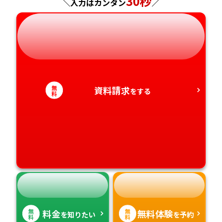
30秒
＼入力はカンタン
／
岐阜県
奈良県
山口県
熊本県
静岡県
和歌山県
徳島県
大分県
愛知県
香川県
宮崎県
無
資料請求
をする
料
愛媛県
鹿児島県
高知県
沖縄県
無
無
料金
無料体験
を知りたい
を予約
料
料