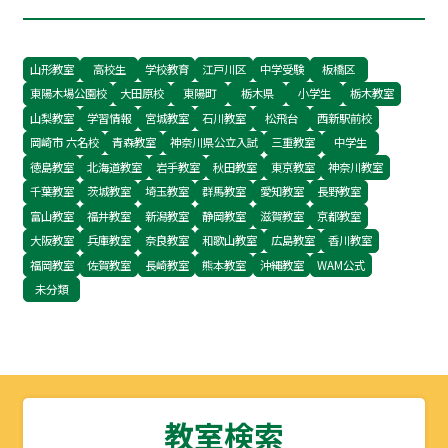
い。 これだけインプットしましょう。
山形教室
高校生
学校教育
江戸川区
中学受験
板橋区
東陽木場公園校
大田原校
東陽町
栃木県
小学生
栃木教室
山梨教室
学習情報
宮城教室
石川教室
松飛台
西新駅前校
岡崎市 六名校
青森教室
神奈川県公立入試
三重教室
中学生
徳島教室
北海道教室
岩手教室
秋田教室
東京教室
神奈川教室
千葉教室
茨城教室
埼玉教室
群馬教室
愛知教室
長野教室
富山教室
福井教室
新潟教室
静岡教室
滋賀教室
京都教室
大阪教室
兵庫教室
奈良教室
和歌山教室
広島教室
香川教室
福岡教室
佐賀教室
長崎教室
熊本教室
沖縄教室
WAM公式
未分類
教室検索