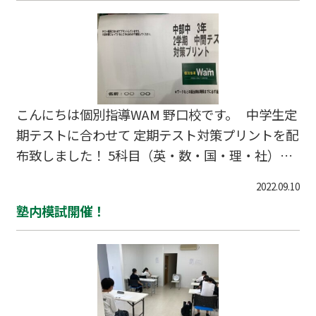
こんにちは個別指導WAM 野口校です。 中学生定
期テストに合わせて 定期テスト対策プリントを配
布致しました！ 5科目（英・数・国・理・社）用
意しましたので 各位の頑張りに期待です！！ 問
2022.09.10
合せは以下まで 個別指導WAM 野口校 079-456-37
塾内模試開催！
71