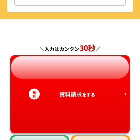
山形県
千葉県
福井県
京都府
島根県
福岡県
福島県
東京都
山梨県
大阪府
岡山県
佐賀県
30秒
神奈川県
長野県
兵庫県
広島県
長崎県
＼入力はカンタン
／
岐阜県
奈良県
山口県
熊本県
静岡県
和歌山県
徳島県
大分県
無
資料請求
をする
料
愛知県
香川県
宮崎県
愛媛県
鹿児島県
高知県
沖縄県