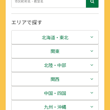
エリアで探す
北海道・東北
北海道
関東
青森県
茨城県
北陸・中部
岩手県
栃木県
新潟県
関西
宮城県
群馬県
富山県
三重県
中国・四国
秋田県
埼玉県
石川県
滋賀県
鳥取県
九州・沖縄