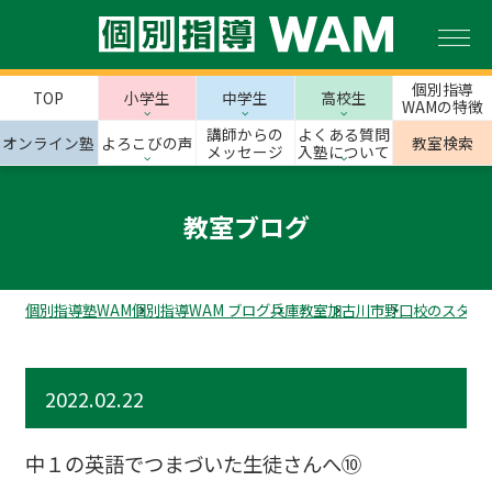
個別指導
TOP
小学生
中学生
高校生
WAMの特徴
講師からの
よくある質問
オンライン塾
よろこびの声
教室検索
メッセージ
入塾について
教室ブログ
個別指導塾WAM
個別指導WAM ブログ
兵庫教室
加古川市
野口校のスタッ
2022.02.22
中１の英語でつまづいた生徒さんへ⑩