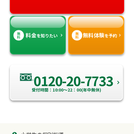
愛媛県
鹿児島県
高知県
沖縄県
無
無
料金
無料体験
を知りたい
を予約
料
料
0120-20-7733
受付時間：10:00～22：00(年中無休)