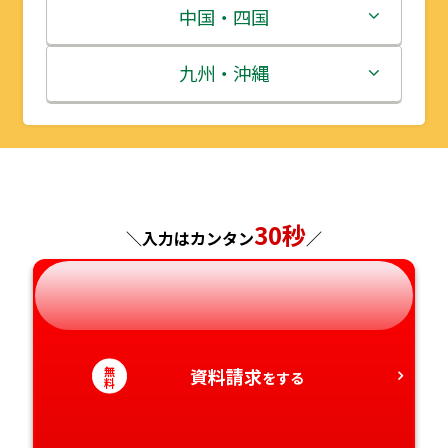
宮城県
群馬県
富山県
三重県
中国・四国
秋田県
埼玉県
石川県
滋賀県
鳥取県
九州・沖縄
山形県
千葉県
福井県
京都府
島根県
福岡県
福島県
東京都
山梨県
大阪府
岡山県
佐賀県
30秒
神奈川県
長野県
兵庫県
広島県
長崎県
＼入力はカンタン
／
岐阜県
奈良県
山口県
熊本県
静岡県
和歌山県
徳島県
大分県
無
資料請求
をする
料
愛知県
香川県
宮崎県