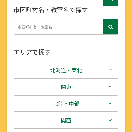
市区町村名・教室名で探す
エリアで探す
北海道・東北
北海道
関東
青森県
茨城県
北陸・中部
岩手県
栃木県
新潟県
関西