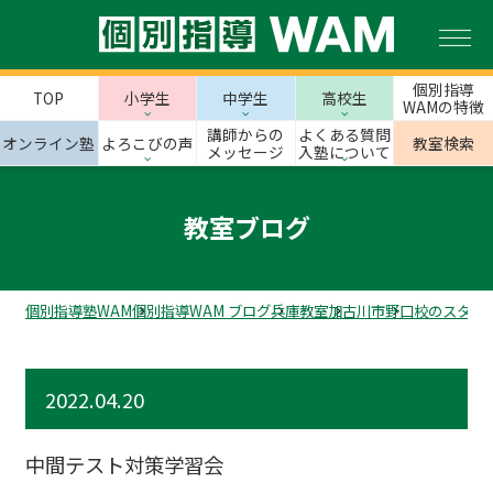
個別指導
TOP
小学生
中学生
高校生
WAMの特徴
講師からの
よくある質問
オンライン塾
よろこびの声
教室検索
メッセージ
入塾について
教室ブログ
個別指導塾WAM
個別指導WAM ブログ
兵庫教室
加古川市
野口校のスタッ
2022.04.20
中間テスト対策学習会