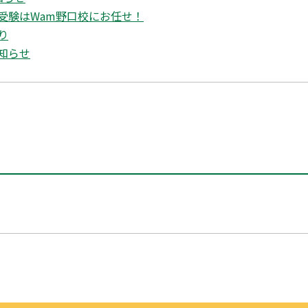
受験はWam野口校にお任せ！
り
知らせ