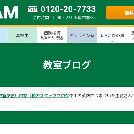
0120-20-7733
無料
受付時間 10:00～22:00(年中無休)
個別指導
高校生
オンライン塾
よろこびの声
WAMの特徴
教室ブログ
教室
加古川市
野口校のスタッフブログ
中１の英語でつまづいた生徒さん