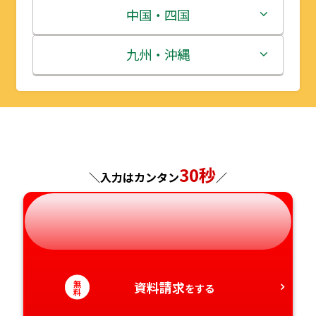
宮城県
群馬県
富山県
三重県
中国・四国
秋田県
埼玉県
石川県
滋賀県
鳥取県
九州・沖縄
山形県
千葉県
福井県
京都府
島根県
福岡県
福島県
東京都
山梨県
大阪府
岡山県
佐賀県
神奈川県
長野県
兵庫県
広島県
長崎県
30秒
＼入力はカンタン
／
岐阜県
奈良県
山口県
熊本県
静岡県
和歌山県
徳島県
大分県
無
資料請求
愛知県
香川県
宮崎県
をする
料