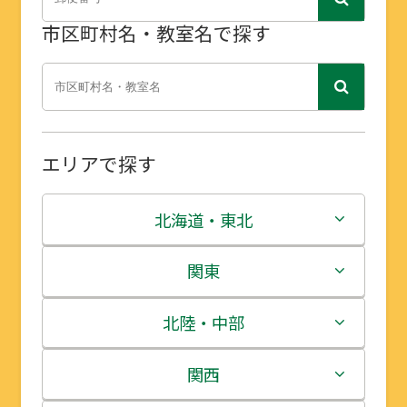
市区町村名・教室名で探す
エリアで探す
北海道・東北
北海道
関東
青森県
茨城県
北陸・中部
岩手県
栃木県
新潟県
関西