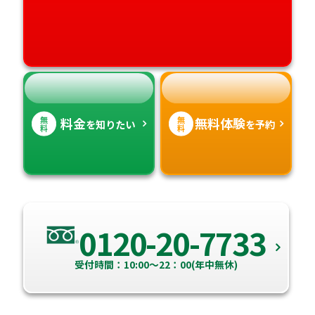
愛媛県
鹿児島県
高知県
沖縄県
無
無
料金
無料体験
を知りたい
を予約
料
料
0120-20-7733
受付時間：10:00～22：00(年中無休)