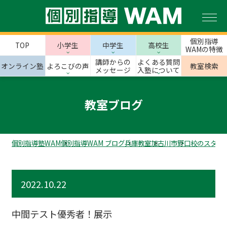
個別指導
TOP
小学生
中学生
高校生
WAMの特徴
講師からの
よくある質問
オンライン塾
よろこびの声
教室検索
メッセージ
入塾について
教室ブログ
個別指導塾WAM
個別指導WAM ブログ
兵庫教室
加古川市
野口校のスタッ
2022.10.22
中間テスト優秀者！展示