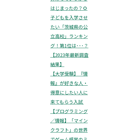
はじまったの？🌻
子どもを入学させ
たい「茨城県の公
立高校」ランキン
グ！第1位は･･･？
【2023年最新調査
結果】
【大学受験】『情
報』が好きな人・
得意にしたい人に
来てもらう入試
【プログラミング
／情報】「マイン
クラフト」の世界
でゲーム感覚のミ