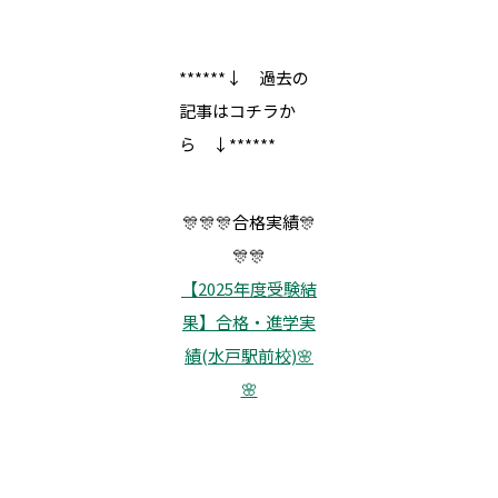
******↓ 過去の
記事はコチラか
ら ↓******
🎊🎊🎊合格実績🎊
🎊🎊
【2025年度受験結
果】合格・進学実
績(水戸駅前校)🌸
🌸