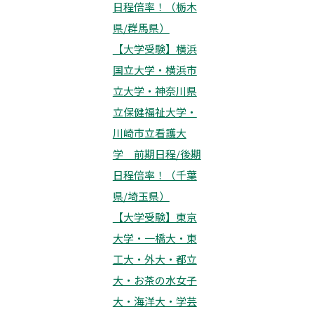
日程倍率！（栃木
県/群馬県）
【大学受験】横浜
国立大学・横浜市
立大学・神奈川県
立保健福祉大学・
川崎市立看護大
学 前期日程/後期
日程倍率！（千葉
県/埼玉県）
【大学受験】東京
大学・一橋大・東
工大・外大・都立
大・お茶の水女子
大・海洋大・学芸