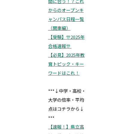
間に合う！？これ
からのオープンキ
ャンパス日程一覧
（関東編）
【受験】🎊2025年
合格速報🎊
【必見】2025年教
育トピック・キー
ワードはこれ！
***↓中学・高校・
大学の倍率・平均
点はコチラから↓
***
【速報！】県立高