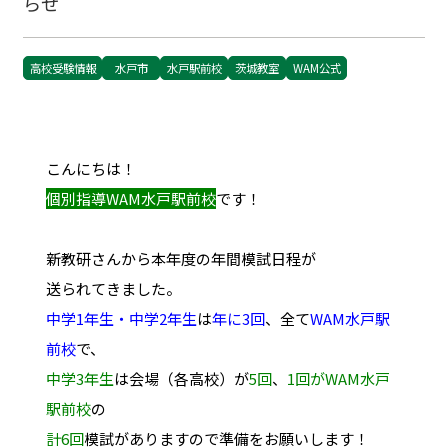
らせ
高校受験情報
水戸市
水戸駅前校
茨城教室
WAM公式
こんにちは！
個別指導WAM水戸駅前校
です！
新教研さんから本年度の年間模試日程が
送られてきました。
中学1年生・中学2年生
は
年に3回
、全て
WAM水戸駅
前校
で、
中学3年生
は会場（各高校）が
5回
、
1回がWAM水戸
駅前校
の
計6回
模試がありますので準備をお願いします！