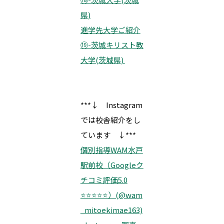
県)
進学先大学ご紹介
⑲-茨城キリスト教
大学(茨城県)
***↓ Instagram
では校舎紹介をし
ています ↓***
個別指導WAM水戸
駅前校（Googleク
チコミ評価5.0
⭐️⭐️⭐️⭐️⭐️）(@wam
_mitoekimae163)