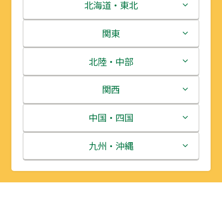
北海道・東北
北海道
関東
青森県
茨城県
北陸・中部
岩手県
栃木県
新潟県
関西
宮城県
群馬県
富山県
三重県
中国・四国
秋田県
埼玉県
石川県
滋賀県
鳥取県
九州・沖縄
山形県
千葉県
福井県
京都府
島根県
福岡県
福島県
東京都
山梨県
大阪府
岡山県
佐賀県