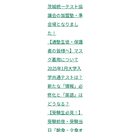
茨城統一テスト協
議会の加盟塾・準
会場となりまし
た！
【通塾生徒・保護
者の皆様へ】マス
ク着用について
2025年1月大学入
学共通テストは？
新たな「情報」必
修化と「英語」は
どうなる？
【受験生必見！】
受験前夜・受験当
日「朝食・夕食オ