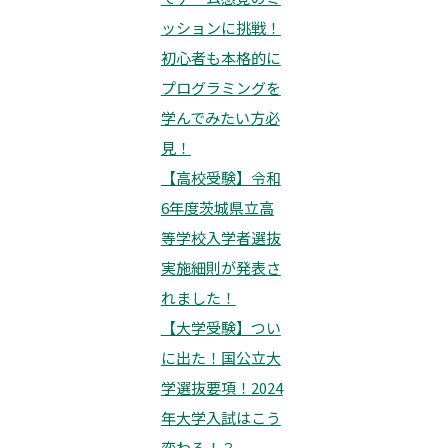
ッションに挑戦！
初心者も本格的に
プログラミングを
学んでみたい方必
見！
【高校受験】令和
6年度茨城県立高
等学校入学者選抜
実施細則が発表さ
れました！
【大学受験】つい
に出た！国公立大
学選抜要項！2024
年大学入試はこう
変わる！？