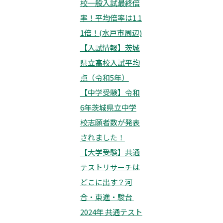
校一般入試最終倍
率！平均倍率は1.1
1倍！(水戸市周辺)
【入試情報】茨城
県立高校入試平均
点（令和5年）
【中学受験】令和
6年茨城県立中学
校志願者数が発表
されました！
【大学受験】共通
テストリサーチは
どこに出す？河
合・東進・駿台
2024年 共通テスト