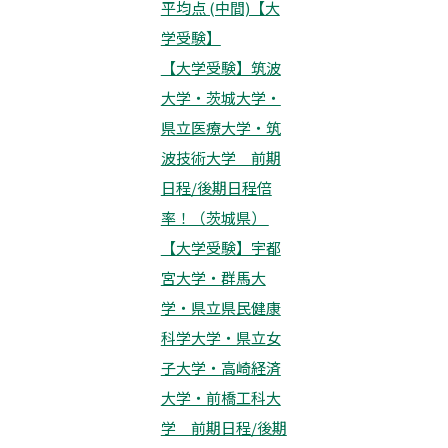
平均点 (中間)【大
学受験】
【大学受験】筑波
大学・茨城大学・
県立医療大学・筑
波技術大学 前期
日程/後期日程倍
率！（茨城県）
【大学受験】宇都
宮大学・群馬大
学・県立県民健康
科学大学・県立女
子大学・高崎経済
大学・前橋工科大
学 前期日程/後期