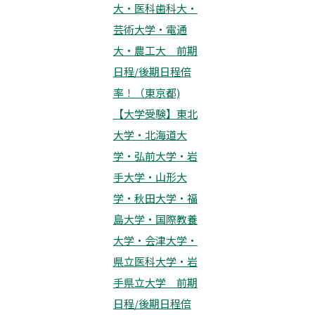
大・医科歯科大・
芸術大学・電通
大・農工大 前期
日程/後期日程倍
率！（東京都)
【大学受験】東北
大学・北海道大
学・弘前大学・岩
手大学・山形大
学・秋田大学・福
島大学・国際教養
大学・会津大学・
県立医科大学・岩
手県立大学 前期
日程/後期日程倍