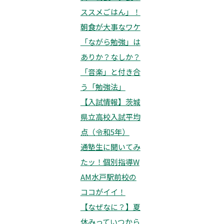
ススメごはん」！
朝食が大事なワケ
「ながら勉強」は
ありか？なしか？
「音楽」と付き合
う「勉強法」
【入試情報】茨城
県立高校入試平均
点（令和5年）
通塾生に聞いてみ
たッ！個別指導W
AM水戸駅前校の
ココがイイ！
【なぜなに？】夏
休みっていつから