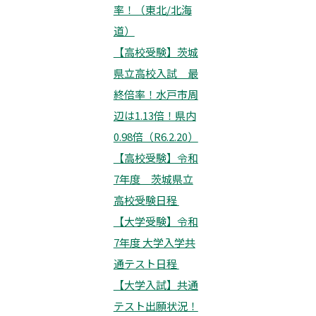
率！（東北/北海
道）
【高校受験】茨城
県立高校入試 最
終倍率！水戸市周
辺は1.13倍！県内
0.98倍（R6.2.20）
【高校受験】令和
7年度 茨城県立
高校受験日程
【大学受験】令和
7年度 大学入学共
通テスト日程
【大学入試】共通
テスト出願状況！