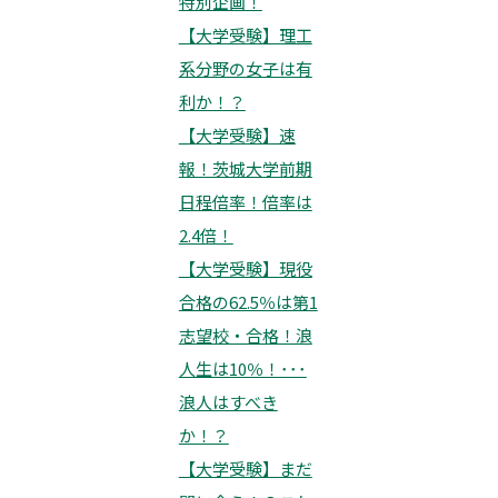
特別企画！
【大学受験】理工
系分野の女子は有
利か！？
【大学受験】速
報！茨城大学前期
日程倍率！倍率は
2.4倍！
【大学受験】現役
合格の62.5％は第1
志望校・合格！浪
人生は10％！･･･
浪人はすべき
か！？
【大学受験】まだ