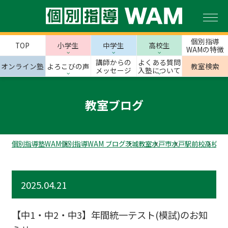
個別指導
TOP
小学生
中学生
高校生
WAMの特徴
講師からの
よくある質問
オンライン塾
よろこびの声
教室検索
メッセージ
入塾について
教室ブログ
個別指導塾WAM
個別指導WAM ブログ
茨城教室
水戸市
水戸駅前校
高校受
2025.04.21
【中1・中2・中3】年間統一テスト(模試)のお知