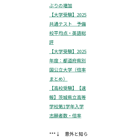
ぶりの増加
【大学受験】2025
共通テスト 予備
校平均点・英語総
評
【大学受験】2025
年度：都道府県別
国公立大学（倍率
まとめ）
【高校受験】【速
報】茨城県立高等
学校第1学年入学
志願者数・倍率
***↓ 意外と知ら