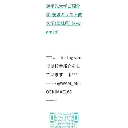
進学先大学ご紹介
⑲-茨城キリスト教
大学(茨城県) (k-w
am.jp)
***↓ Instagram
では校舎紹介をし
ています ↓***
——- @WAM_MIT
OEKIMAE163
——–