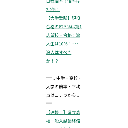
日程倍率！倍率は
2.4倍！
【大学受験】現役
合格の62.5％は第1
志望校・合格！浪
人生は10％！･･･
浪人はすべき
か！？
***↓中学・高校・
大学の倍率・平均
点はコチラから↓
***
【速報！】県立高
校一般入試最終倍