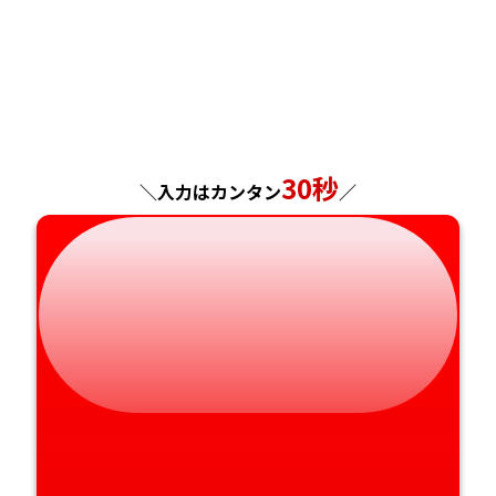
福島県
東京都
山梨県
大阪府
岡山県
佐賀県
神奈川県
長野県
兵庫県
広島県
長崎県
岐阜県
奈良県
山口県
熊本県
30秒
＼入力はカンタン
／
静岡県
和歌山県
徳島県
大分県
愛知県
香川県
宮崎県
愛媛県
鹿児島県
高知県
沖縄県