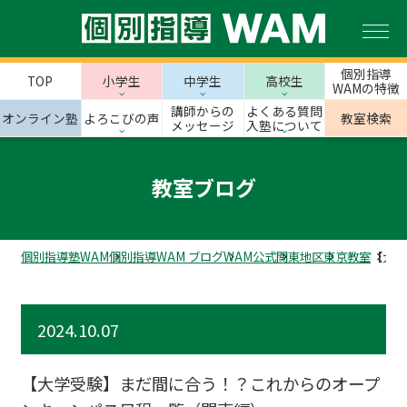
個別指導
TOP
小学生
中学生
高校生
WAMの特徴
講師からの
よくある質問
オンライン塾
よろこびの声
教室検索
メッセージ
入塾について
教室ブログ
個別指導塾WAM
個別指導WAM ブログ
WAM公式
関東地区
東京教室
【大学
2024.10.07
【大学受験】まだ間に合う！？これからのオープ