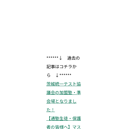
******↓ 過去の
記事はコチラか
ら ↓******
茨城統一テスト協
議会の加盟塾・準
会場となりまし
た！
【通塾生徒・保護
者の皆様へ】マス