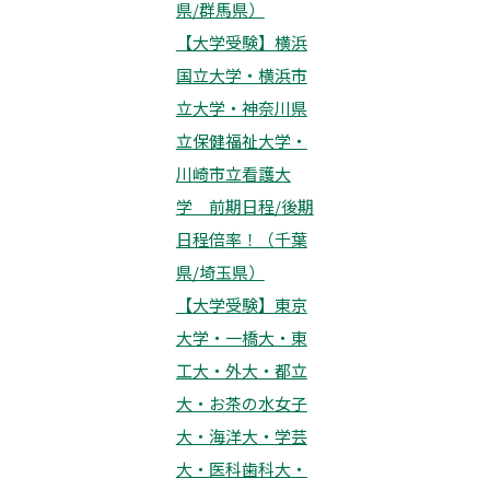
県/群馬県）
【大学受験】横浜
国立大学・横浜市
立大学・神奈川県
立保健福祉大学・
川崎市立看護大
学 前期日程/後期
日程倍率！（千葉
県/埼玉県）
【大学受験】東京
大学・一橋大・東
工大・外大・都立
大・お茶の水女子
大・海洋大・学芸
大・医科歯科大・