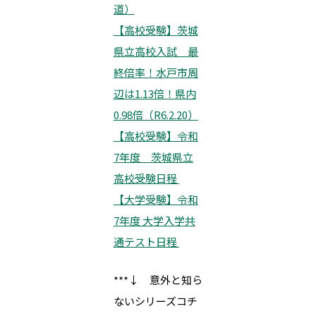
道）
【高校受験】茨城
県立高校入試 最
終倍率！水戸市周
辺は1.13倍！県内
0.98倍（R6.2.20）
【高校受験】令和
7年度 茨城県立
高校受験日程
【大学受験】令和
7年度 大学入学共
通テスト日程
***↓ 意外と知ら
ないシリーズコチ