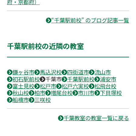
府・京都府）
“千葉駅前校” のブログ記事一覧
千葉駅前校の近隣の教室
鎌ヶ谷市
馬込沢校
四街道市
流山市
初石駅前校
千葉市
千葉駅前校
浦安市
富士見校
松戸市
松戸六実校
松飛台校
秋山校
柏市
増尾台校
市川市
下貝塚校
船橋市
三咲校
千葉教室の教室一覧に戻る