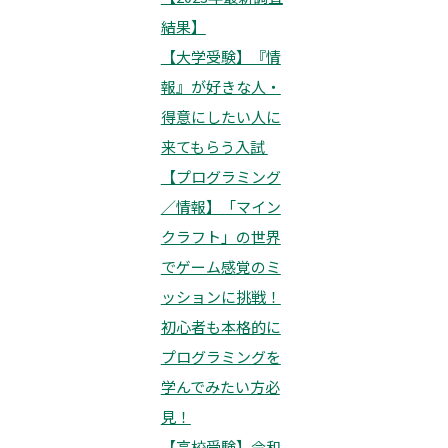
結果】
【大学受験】『情
報』が好きな人・
得意にしたい人に
来てもらう入試
【プログラミング
／情報】「マイン
クラフト」の世界
でゲーム感覚のミ
ッションに挑戦！
初心者も本格的に
プログラミングを
学んでみたい方必
見！
【高校受験】令和