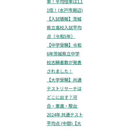
率！平均倍率は1.1
1倍！(水戸市周辺)
【入試情報】茨城
県立高校入試平均
点（令和5年）
【中学受験】令和
6年茨城県立中学
校志願者数が発表
されました！
【大学受験】共通
テストリサーチは
どこに出す？河
合・東進・駿台
2024年 共通テスト
平均点 (中間)【大