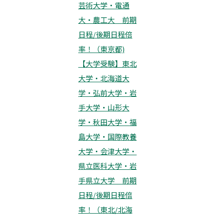
芸術大学・電通
大・農工大 前期
日程/後期日程倍
率！（東京都)
【大学受験】東北
大学・北海道大
学・弘前大学・岩
手大学・山形大
学・秋田大学・福
島大学・国際教養
大学・会津大学・
県立医科大学・岩
手県立大学 前期
日程/後期日程倍
率！（東北/北海