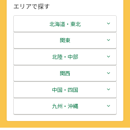
エリアで探す
北海道・東北
北海道
関東
青森県
茨城県
北陸・中部
岩手県
栃木県
新潟県
関西
宮城県
群馬県
富山県
三重県
中国・四国
秋田県
埼玉県
石川県
滋賀県
鳥取県
九州・沖縄
山形県
千葉県
福井県
京都府
島根県
福岡県