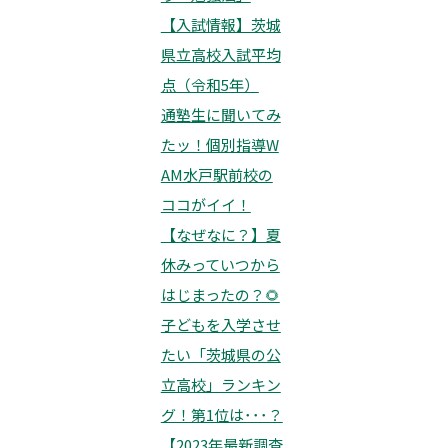
【入試情報】茨城
県立高校入試平均
点（令和5年）
通塾生に聞いてみ
たッ！個別指導W
AM水戸駅前校の
ココがイイ！
【なぜなに？】夏
休みっていつから
はじまったの？🌻
子どもを入学させ
たい「茨城県の公
立高校」ランキン
グ！第1位は･･･？
【2023年最新調査