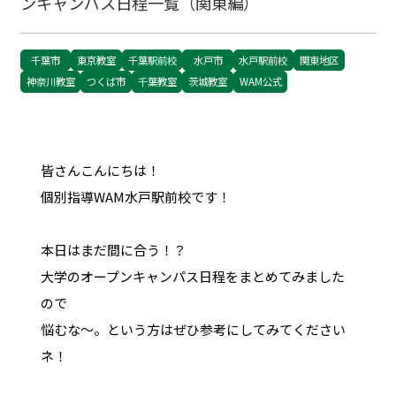
ンキャンパス日程一覧（関東編）
千葉市
東京教室
千葉駅前校
水戸市
水戸駅前校
関東地区
神奈川教室
つくば市
千葉教室
茨城教室
WAM公式
皆さんこんにちは！
個別指導WAM水戸駅前校です！
本日はまだ間に合う！？
大学のオープンキャンパス日程をまとめてみました
ので
悩むな～。という方はぜひ参考にしてみてください
ネ！