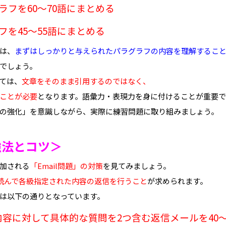
ラフを60〜70語にまとめる
フを45〜55語にまとめる
は、
まずはしっかりと与えられたパラグラフの内容を理解するこ
でしょう。
ては、
文章をそのまま引用するのではなく、
ことが必要
となります。語彙力・表現力を身に付けることが重要で
の強化」を意識しながら、実際に練習問題に取り組みましょう。
強法とコツ
＞
追加される
「Email問題」の対策
を見てみましょう。
読んで各級指定された内容の返信を行うこと
が求められます。
は以下の通りとなっています。
容に対して具体的な質問を2つ含む返信メールを40〜