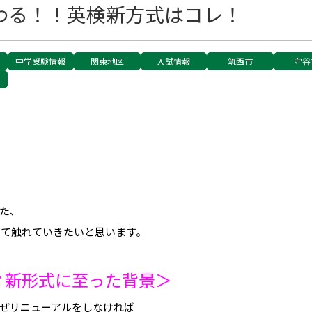
変わる！！英検新方式はコレ！
中学受験情報
関東地区
入試情報
筑西市
守谷
！
た、
いて触れていきたいと思います。
？新形式に至った背景＞
ぜリニューアルをしなければ