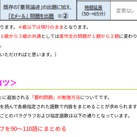
ります。
４級以下は現行のまま
となります。
１級から３級の共通
としては
英作文の問題が１題から２題
に変わ
。
覧いただければと思います。）
コツ＞
たに追加される
「要約問題」の勉強方法
についてです。
を読んで各級指定された語数で内容をまとめることが求められます
ごとのパラグラフおよび指定語数は以下の通りとなっています。
フを90〜110語にまとめる