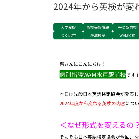
2024年から英検が
大学受験
高校受験情報
千葉駅前校
つくば市
茨城教室
WAM公式
皆さんにこんにちは！
個別指導WAM水戸駅前校
です
本日は先般日本英語検定協会が発表し
2024年度から変わる英検の内容
につ
＜なぜ形式を変えるの
そもそも日本英語検定協会が今回、な