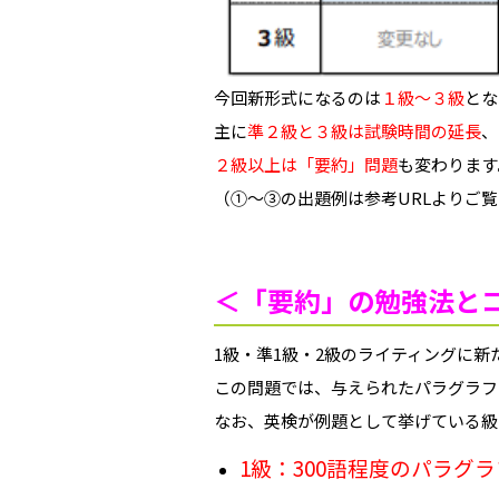
今回新形式になるのは
１級～３級
とな
主に
準２級と３級は試験時間の延長
、
２級以上は「要約」問題
も変わります
（①～③の出題例は参考URLよりご
＜「要約」の勉強法と
1級・準1級・2級のライティングに新
この問題では、与えられたパラグラフ
なお、英検が例題として挙げている級
1級：300語程度のパラグラ