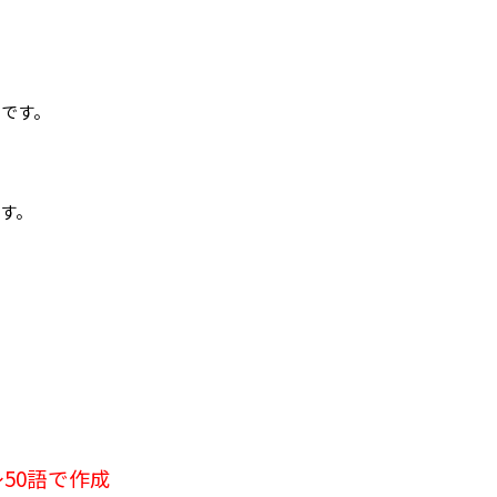
と
です。
す。
50語で作成