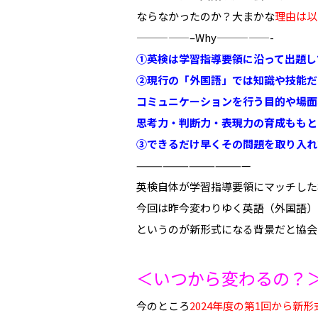
ならなかったのか？大まかな
理由は以
—————–Why—————-
①英検は学習指導要領に沿って出題し
②現行の「外国語」では知識や技能だ
コミュニケーションを行う目的や場面
思考力・判断力・表現力の育成ももと
③できるだけ早くその問題を取り入れ
—————————————
英検自体が学習指導要領にマッチした
今回は昨今変わりゆく英語（外国語）
というのが新形式になる背景だと協会
＜いつから変わるの？
今のところ
2024年度の第1回から新形