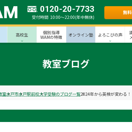
0120-20-7733
無料
受付時間 10:00～22:00(年中無休)
個別指導
高校生
オンライン塾
よろこびの声
WAMの特徴
教室ブログ
教室
水戸市
水戸駅前校
大学受験のブログ一覧
2024年から英検が変わる