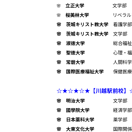
立正大学
文学部
🌸
桜美林大学
リベラル
🌸
🌸 茨城キリスト教大学
看護学部
🌸 茨城キリスト教大学
文学部
🌸 淑徳大学
総合福祉
🌸 聖徳大学
心理・福
🌸 常磐大学
人間科学
🌸 国際医療福祉大学
保健医療
☆★☆★☆★【川越駅前校】
🌸
明治大学
文学部
🌸
國學院大学
経済学部
🌸
日本薬科大学
薬学部
🌸 大東文化大学
国際関係