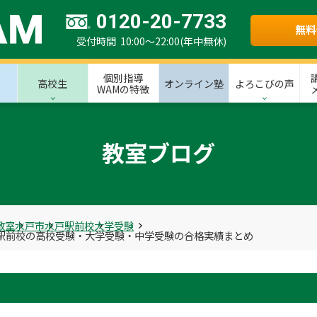
0120-20-7733
無料
受付時間 10:00～22:00(年中無休)
個別指導
高校生
オンライン塾
よろこびの声
WAMの特徴
教室ブログ
教室
水戸市
水戸駅前校
大学受験
越駅前校の高校受験・大学受験・中学受験の合格実績まとめ