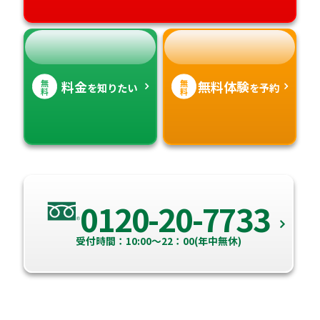
無
無
料金
無料体験
を知りたい
を予約
料
料
0120-20-7733
受付時間：10:00～22：00(年中無休)