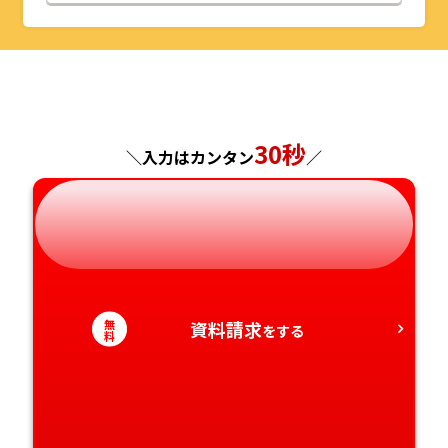
山形県
千葉県
福井県
京都府
島根県
福岡県
福島県
東京都
山梨県
大阪府
岡山県
佐賀県
神奈川県
長野県
兵庫県
広島県
長崎県
30秒
＼入力はカンタン
／
岐阜県
奈良県
山口県
熊本県
静岡県
和歌山県
徳島県
大分県
愛知県
香川県
宮崎県
無
資料請求
をする
料
愛媛県
鹿児島県
高知県
沖縄県