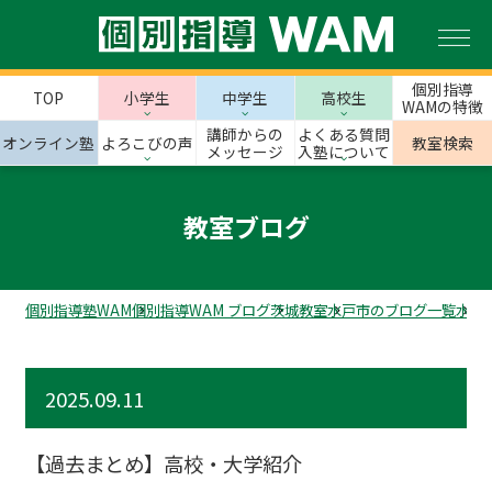
個別指導
TOP
小学生
中学生
高校生
WAMの特徴
講師からの
よくある質問
オンライン塾
よろこびの声
教室検索
メッセージ
入塾について
教室ブログ
個別指導塾WAM
個別指導WAM ブログ
茨城教室
水戸市のブログ一覧
水戸
2025.09.11
【過去まとめ】高校・大学紹介