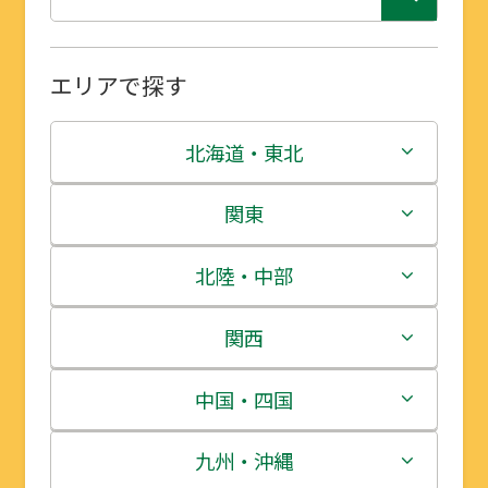
エリアで探す
北海道・東北
北海道
関東
青森県
茨城県
北陸・中部
岩手県
栃木県
新潟県
関西
宮城県
群馬県
富山県
三重県
中国・四国
秋田県
埼玉県
石川県
滋賀県
鳥取県
九州・沖縄