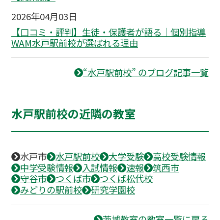
2026年04月03日
【口コミ・評判】生徒・保護者が語る｜個別指導
WAM水戸駅前校が選ばれる理由
“水戸駅前校” のブログ記事一覧
水戸駅前校の近隣の教室
水戸市
水戸駅前校
大学受験
高校受験情報
中学受験情報
入試情報
速報
筑西市
守谷市
つくば市
つくば松代校
みどりの駅前校
研究学園校
茨城教室の教室一覧に戻る