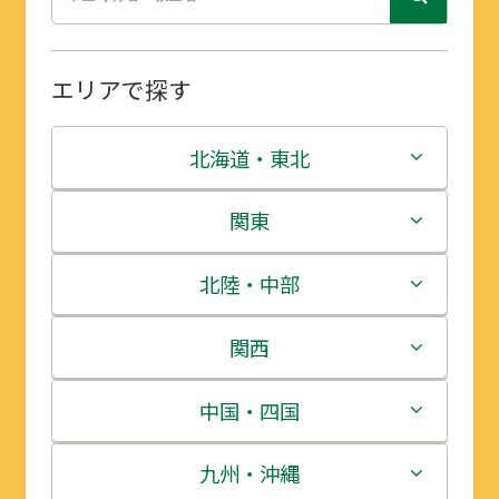
エリアで探す
北海道・東北
北海道
関東
青森県
茨城県
北陸・中部
岩手県
栃木県
新潟県
関西
宮城県
群馬県
富山県
三重県
中国・四国
秋田県
埼玉県
石川県
滋賀県
鳥取県
九州・沖縄