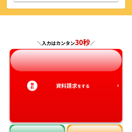
山形県
千葉県
福井県
京都府
島根県
福岡県
福島県
東京都
山梨県
大阪府
岡山県
佐賀県
30秒
神奈川県
長野県
兵庫県
広島県
長崎県
＼入力はカンタン
／
岐阜県
奈良県
山口県
熊本県
静岡県
和歌山県
徳島県
大分県
無
資料請求
をする
料
愛知県
香川県
宮崎県
愛媛県
鹿児島県
高知県
沖縄県