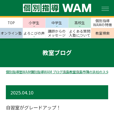
個別指導
TOP
小学生
中学生
高校生
WAMの特徴
講師からの
よくある質問
オンライン塾
よろこびの声
教室検索
メッセージ
入塾について
教室ブログ
個別指導塾WAM
個別指導WAM ブログ
広島教室
広島市
隅の浜校のスタッ
2025.04.10
自習室がグレードアップ！