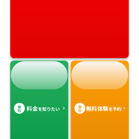
無
無
料金
無料体験
を知りたい
を予約
料
料