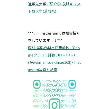
進学先大学ご紹介⑲-茨城キリス
ト教大学(茨城県)
***↓ Instagramでは校舎紹介
をしています ↓***
個別指導WAM水戸駅前校（Goo
gleクチコミ評価5.0⭐️⭐️⭐️⭐️⭐️）
(@wam_mitoekimae163) • Inst
agram写真と動画