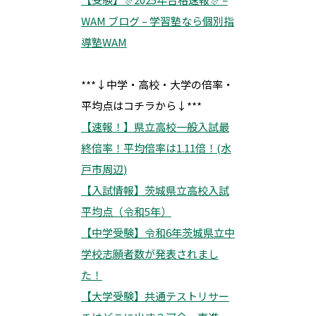
WAM ブログ – 学習塾なら個別指
導塾WAM
***↓中学・高校・大学の倍率・
平均点はコチラから↓***
【速報！】県立高校一般入試最
終倍率！平均倍率は1.11倍！(水
戸市周辺)
【入試情報】茨城県立高校入試
平均点（令和5年）
【中学受験】令和6年茨城県立中
学校志願者数が発表されまし
た！
【大学受験】共通テストリサー