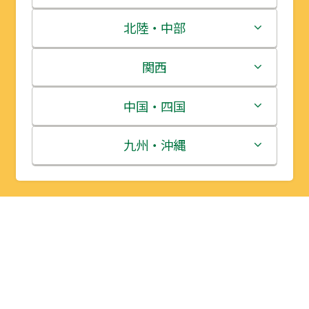
青森県
茨城県
北陸・中部
岩手県
栃木県
新潟県
関西
宮城県
群馬県
富山県
三重県
中国・四国
秋田県
埼玉県
石川県
滋賀県
鳥取県
九州・沖縄
山形県
千葉県
福井県
京都府
島根県
福岡県
福島県
東京都
山梨県
大阪府
岡山県
佐賀県
神奈川県
長野県
兵庫県
広島県
長崎県
岐阜県
奈良県
山口県
熊本県