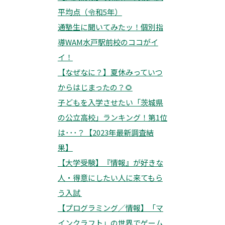
平均点（令和5年）
通塾生に聞いてみたッ！個別指
導WAM水戸駅前校のココがイ
イ！
【なぜなに？】夏休みっていつ
からはじまったの？🌻
子どもを入学させたい「茨城県
の公立高校」ランキング！第1位
は･･･？【2023年最新調査結
果】
【大学受験】『情報』が好きな
人・得意にしたい人に来てもら
う入試
【プログラミング／情報】「マ
インクラフト」の世界でゲーム