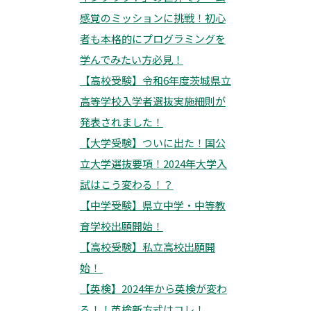
感覚のミッションに挑戦！初心
者も本格的にプログラミングを
学んでみたい方必見！
【高校受験】令和6年度茨城県立
高等学校入学者選抜実施細則が
発表されました！
【大学受験】ついに出た！国公
立大学選抜要項！2024年大学入
試はこう変わる！？
【中学受験】県立中学・中等教
育学校出願開始！
【高校受験】私立高校出願開
始！
【英検】2024年から英検が変わ
る！！英検新方式はコレ！