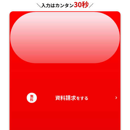
30秒
＼入力はカンタン
／
静岡県
和歌山県
徳島県
大分県
愛知県
香川県
宮崎県
愛媛県
鹿児島県
高知県
沖縄県
無
資料請求
をする
料