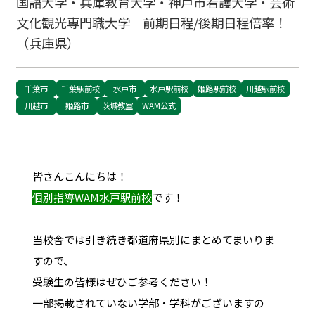
国語大学・兵庫教育大学・神戸市看護大学・芸術
文化観光専門職大学 前期日程/後期日程倍率！
（兵庫県）
千葉市
千葉駅前校
水戸市
水戸駅前校
姫路駅前校
川越駅前校
川越市
姫路市
茨城教室
WAM公式
皆さんこんにちは！
個別指導WAM水戸駅前校
です！
当校舎では引き続き都道府県別にまとめてまいりま
すので、
受験生の皆様はぜひご参考ください！
一部掲載されていない学部・学科がございますの