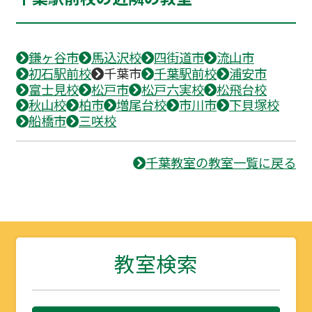
鎌ヶ谷市
馬込沢校
四街道市
流山市
初石駅前校
千葉市
千葉駅前校
浦安市
富士見校
松戸市
松戸六実校
松飛台校
秋山校
柏市
増尾台校
市川市
下貝塚校
船橋市
三咲校
千葉教室の教室一覧に戻る
教室検索