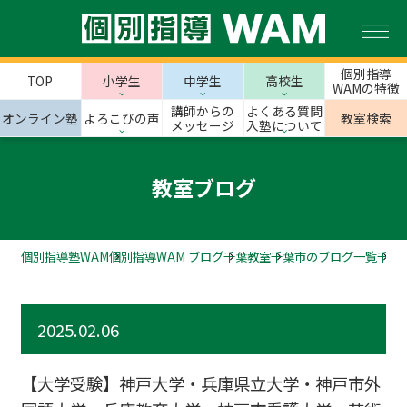
個別指導
TOP
小学生
中学生
高校生
WAMの特徴
講師からの
よくある質問
オンライン塾
よろこびの声
教室検索
メッセージ
入塾について
教室ブログ
個別指導塾WAM
個別指導WAM ブログ
千葉教室
千葉市のブログ一覧
千葉
2025.02.06
【大学受験】神戸大学・兵庫県立大学・神戸市外