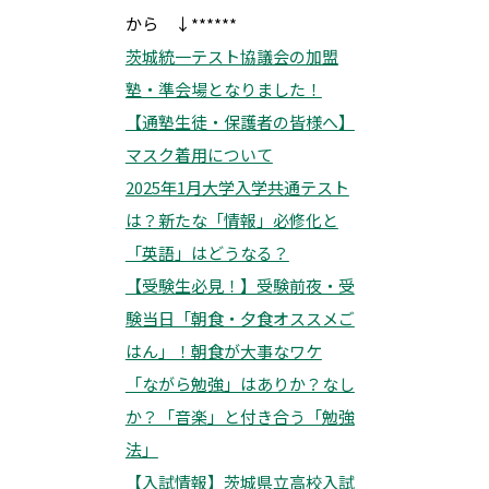
から ↓******
茨城統一テスト協議会の加盟
塾・準会場となりました！
【通塾生徒・保護者の皆様へ】
マスク着用について
2025年1月大学入学共通テスト
は？新たな「情報」必修化と
「英語」はどうなる？
【受験生必見！】受験前夜・受
験当日「朝食・夕食オススメご
はん」！朝食が大事なワケ
「ながら勉強」はありか？なし
か？「音楽」と付き合う「勉強
法」
【入試情報】茨城県立高校入試