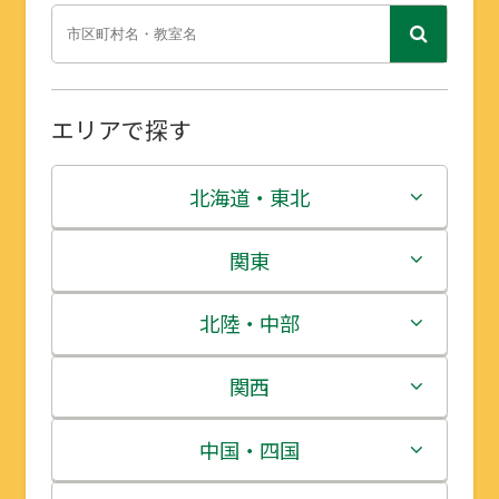
エリアで探す
北海道・東北
北海道
関東
青森県
茨城県
北陸・中部
岩手県
栃木県
新潟県
関西
宮城県
群馬県
富山県
三重県
中国・四国