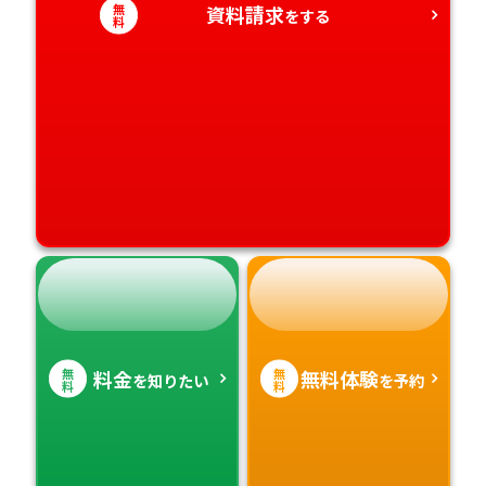
高知県
沖縄県
無
資料請求
をする
料
無
無
料金
無料体験
を知りたい
を予約
料
料