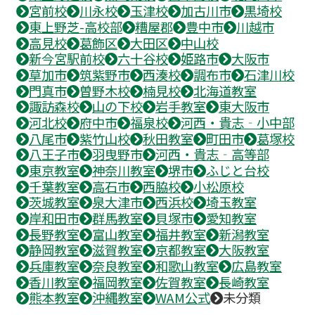
宮前校
川永校
玉津校
加古川市
黒埼校
東上野芝-高校部
糟屋郡
豊中市
川越市
高見校
葛飾区
大田区
中山校
新今宮駅前校
六十谷校
姫路市
大阪市
草加市
筑紫野市
西湊校
調布市
石津川校
門真市
曽野木校
楠見校
北海道教室
諏訪森校
山の下校
岩手教室
東大阪市
河北校
府中市
福泉校
河西・貴志‐小中部
八尾市
紫竹山校
秋田教室
町田市
葛塚校
八王子市
羽曳野市
河西・貴志‐高等部
東京教室
神奈川教室
堺市
ふじと台校
千葉教室
高石市
西脇校
小松原校
茨城教室
泉大津市
西浜校
埼玉教室
岸和田市
群馬教室
貝塚市
愛知教室
長野教室
富山教室
福井教室
新潟教室
静岡教室
滋賀教室
京都教室
大阪教室
兵庫教室
奈良教室
和歌山教室
広島教室
香川教室
福岡教室
佐賀教室
長崎教室
熊本教室
沖縄教室
WAM公式
未分類