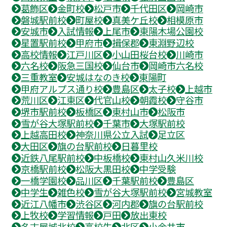
葛飾区
金町校
松戸市
千代田区
岡崎市
磐城駅前校
町屋校
真美ケ丘校
相模原市
安城市
入試情報
上尾市
東陽木場公園校
星置駅前校
甲府市
揖保郡
東淵野辺校
高校情報
江戸川区
小山田桜台校
川崎市
六名校
阪急三国校
仙台市
岡崎市六名校
三重教室
安城はなのき校
東陽町
甲府アルプス通り校
豊島区
太子校
上越市
荒川区
江東区
代官山校
朝霞校
守谷市
堺市駅前校
板橋区
東村山市
松阪市
雪が谷大塚駅前校
千葉市
大塚駅前校
上越高田校
神奈川県公立入試
足立区
大田区
旗の台駅前校
日暮里校
近鉄八尾駅前校
中板橋校
東村山久米川校
京橋駅前校
松阪大黒田校
中学受験
一橋学園校
品川区
千葉駅前校
豊島区
中学生
雑色校
雪が谷大塚駅前校
宮城教室
近江八幡市
渋谷区
河内郡
旗の台駅前校
上牧校
学習情報
戸田
放出東校
名古屋城北校
高校生
北区
小金井市