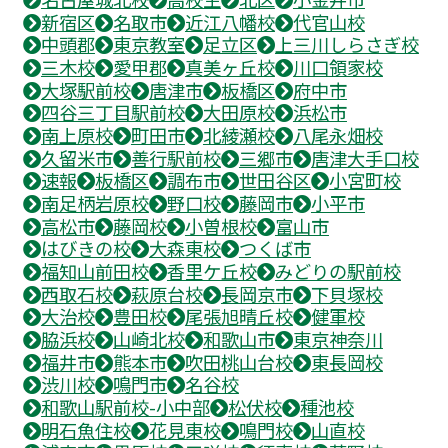
新宿区
名取市
近江八幡校
代官山校
中頭郡
東京教室
足立区
上三川しらさぎ校
三木校
愛甲郡
真美ヶ丘校
川口領家校
大塚駅前校
唐津市
板橋区
府中市
四谷三丁目駅前校
大田原校
浜松市
南上原校
町田市
北綾瀬校
八尾永畑校
久留米市
善行駅前校
三郷市
唐津大手口校
速報
板橋区
調布市
世田谷区
小宮町校
南足柄岩原校
野口校
藤岡市
小平市
高松市
藤岡校
小曽根校
富山市
はびきの校
大森東校
つくば市
福知山前田校
香里ケ丘校
みどりの駅前校
西取石校
萩原台校
長岡京市
下貝塚校
大治校
豊田校
尾張旭晴丘校
健軍校
脇浜校
山崎北校
和歌山市
東京神奈川
福井市
熊本市
吹田桃山台校
東長岡校
渋川校
鳴門市
名谷校
和歌山駅前校-小中部
松伏校
種池校
明石魚住校
花見東校
鳴門校
山直校