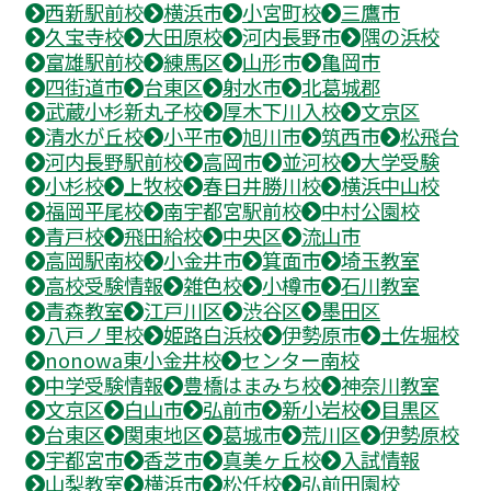
西新駅前校
横浜市
小宮町校
三鷹市
久宝寺校
大田原校
河内長野市
隅の浜校
富雄駅前校
練馬区
山形市
亀岡市
四街道市
台東区
射水市
北葛城郡
武蔵小杉新丸子校
厚木下川入校
文京区
清水が丘校
小平市
旭川市
筑西市
松飛台
河内長野駅前校
高岡市
並河校
大学受験
小杉校
上牧校
春日井勝川校
横浜中山校
福岡平尾校
南宇都宮駅前校
中村公園校
青戸校
飛田給校
中央区
流山市
高岡駅南校
小金井市
箕面市
埼玉教室
高校受験情報
雑色校
小樽市
石川教室
青森教室
江戸川区
渋谷区
墨田区
八戸ノ里校
姫路白浜校
伊勢原市
土佐堀校
nonowa東小金井校
センター南校
中学受験情報
豊橋はまみち校
神奈川教室
文京区
白山市
弘前市
新小岩校
目黒区
台東区
関東地区
葛城市
荒川区
伊勢原校
宇都宮市
香芝市
真美ヶ丘校
入試情報
山梨教室
横浜市
松任校
弘前田園校