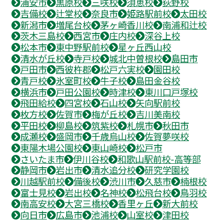
浦安市
黒原校
三咲校
須恵校
荻野校
吉備校
辻堂校
奈良市
姫路駅前校
太田校
新潟市
増尾台校
茅ヶ崎香川校
南浦和辻校
茨木三島校
西宮市
庄内校
深谷上校
松本市
東中野駅前校
星ヶ丘西山校
清水が丘校
寺戸校
城北中曽根校
島田市
戸田市
西彼杵郡
松戸六実校
園田校
青戸校
氷室町校
牛子校
島田金谷校
横浜市
戸田公園校
時津校
東川口戸塚校
飛田給校
四宮校
石山校
矢向駅前校
枚方校
佐賀市
梅が丘校
吉川美南校
平田校
柳島校
筑紫校
札幌市
秋田市
成瀬校
盛岡市
千歳烏山校
佐賀夢咲校
東陽木場公園校
東山崎校
松戸市
さいたま市
伊川谷校
和歌山駅前校-高等部
静岡市
岩出市
清水追分校
研究学園校
川越駅前校
備後校
渋川市
久慈市
楠根校
富士見校
岩出校
名神校
松飛台校
鳥羽校
南高安校
大宮三橋校
香里ヶ丘
新大前校
向日市
広島市
池浦校
山室校
津田校