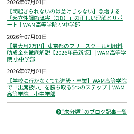
2026年07月01日
【朝起きられないのは怠けじゃない】急増する
「起立性調節障害（OD）」の正しい理解とサポ
ート｜WAM高等学院 小中学部
2026年07月01日
【最大月2万円】東京都のフリースクール利用料
助成金を徹底解説【2026年最新版】| WAM高等学
院 小中学部
2026年07月01日
【学校に行かなくても進級・卒業】WAM高等学院
で「出席扱い」を勝ち取る5つのステップ｜WAM
高等学院 小中学部
“未分類” のブログ記事一覧