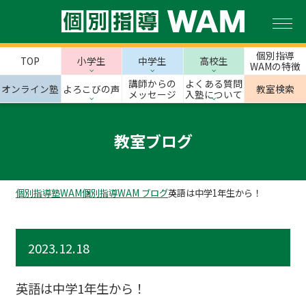
個別指導
TOP
小学生
中学生
高校生
WAMの特徴
講師からの
よくある質問
オンライン塾
よろこびの声
教室検索
メッセージ
入塾について
教室ブログ
個別指導塾WAM
個別指導WAM ブログ
英語は中学1年生から！
2023.12.18
英語は中学1年生から！