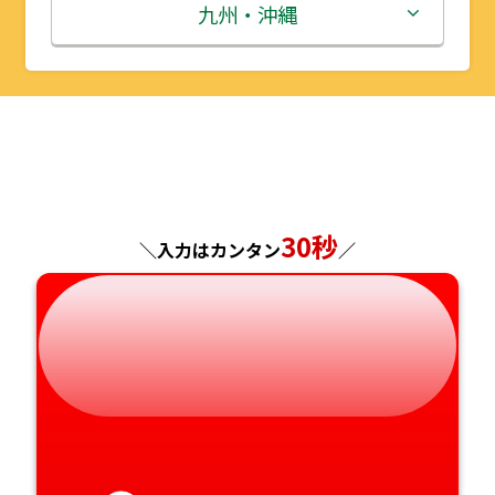
秋田県
埼玉県
石川県
滋賀県
鳥取県
九州・沖縄
山形県
千葉県
福井県
京都府
島根県
福岡県
福島県
東京都
山梨県
大阪府
岡山県
佐賀県
神奈川県
長野県
兵庫県
広島県
長崎県
30秒
＼入力はカンタン
／
岐阜県
奈良県
山口県
熊本県
静岡県
和歌山県
徳島県
大分県
愛知県
香川県
宮崎県
愛媛県
鹿児島県