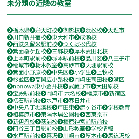
未分類の近隣の教室
栃木県
弁天町校
御影校
浜松校
天理市
川口新井宿校
東大和市
成瀬校
西鉄久留米駅前校
つくば松代校
箕面桜ケ丘校
三郷校
厚木妻田北校
上本町駅前校
塚本駅前校
品川区
八王子市
稲城市
栃木教室
高砂市
天理駅前校
箕面小野原校
中央区
小学生
上牧校
杉並区
高岡広小路校
岡崎庄司田校
港区
nonowa東小金井校
武蔵野市
大田原校
宝殿駅前校
岡崎市 六名校
橿原市
新宿区
初石駅前校
水戸市
春日井市
中央八丁堀湊校
戸田東
鎌ヶ谷市
学校教育
相模原市
東陽木場公園校
西東京市
新伊丹校
萩浦校
橿原神宮前駅前校
四谷三丁目駅前校
山形教室
学校情報
水戸駅前校
喜沢
川崎市
厚木市
馬込沢校