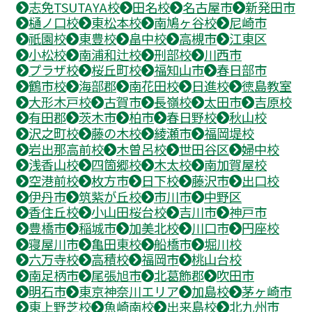
志免TSUTAYA校
田名校
名古屋市
新発田市
樋ノ口校
東松本校
南鳩ヶ谷校
尼崎市
祇園校
東豊校
畠中校
高槻市
江東区
小松校
南浦和辻校
刑部校
川西市
プラザ校
桜丘町校
福知山市
春日部市
鶴市校
海部郡
南花田校
日進校
徳島教室
大形木戸校
古賀市
長嶺校
太田市
吉原校
有田郡
茨木市
柏市
春日野校
秋山校
沢之町校
藤の木校
綾瀬市
福岡堤校
岩出那高前校
木曽呂校
世田谷区
婦中校
浅香山校
四箇郷校
木太校
南加賀屋校
空港前校
枚方市
日下校
藤沢市
出口校
伊丹市
筑紫が丘校
市川市
中野区
香住丘校
小山田桜台校
吉川市
神戸市
豊橋市
稲城市
加美北校
川口市
円座校
寝屋川市
亀田東校
船橋市
堀川校
六万寺校
高積校
福岡市
桃山台校
南足柄市
尾張旭市
北葛飾郡
吹田市
明石市
東京神奈川エリア
加島校
茅ヶ崎市
東上野芝校
魚崎南校
出来島校
北九州市