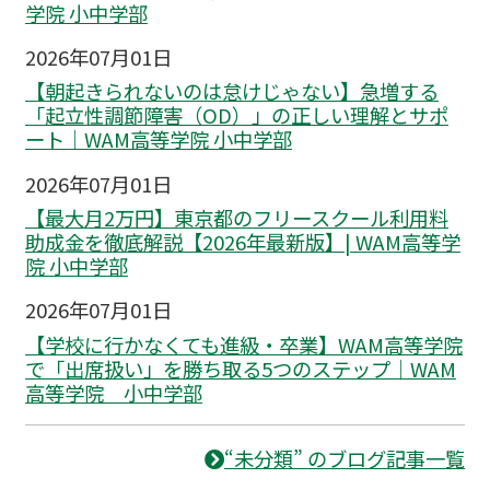
学院 小中学部
2026年07月01日
【朝起きられないのは怠けじゃない】急増する
「起立性調節障害（OD）」の正しい理解とサポ
ート｜WAM高等学院 小中学部
2026年07月01日
【最大月2万円】東京都のフリースクール利用料
助成金を徹底解説【2026年最新版】| WAM高等学
院 小中学部
2026年07月01日
【学校に行かなくても進級・卒業】WAM高等学院
で「出席扱い」を勝ち取る5つのステップ｜WAM
高等学院 小中学部
“未分類” のブログ記事一覧