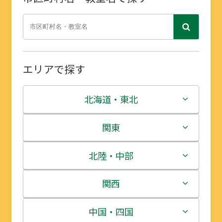
エリアで探す
北海道・東北
北海道
関東
青森県
茨城県
北陸・中部
岩手県
栃木県
新潟県
関西
宮城県
群馬県
富山県
三重県
中国・四国