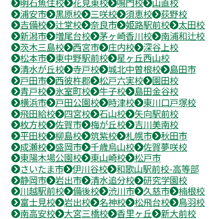
明石魚住校
花見東校
鳴門校
山直校
浦安市
黒原校
三咲校
須恵校
荻野校
吉備校
辻堂校
奈良市
姫路駅前校
太田校
新潟市
増尾台校
茅ヶ崎香川校
南浦和辻校
茨木三島校
西宮市
庄内校
深谷上校
松本市
東中野駅前校
星ヶ丘西山校
清水が丘校
寺戸校
城北中曽根校
島田市
戸田市
西彼杵郡
松戸六実校
園田校
青戸校
氷室町校
牛子校
島田金谷校
横浜市
戸田公園校
時津校
東川口戸塚校
飛田給校
四宮校
石山校
矢向駅前校
枚方校
佐賀市
梅が丘校
吉川美南校
平田校
柳島校
筑紫校
札幌市
秋田市
成瀬校
盛岡市
千歳烏山校
佐賀夢咲校
東陽木場公園校
東山崎校
松戸市
さいたま市
伊川谷校
和歌山駅前校-高等部
静岡市
岩出市
清水追分校
研究学園校
川越駅前校
備後校
渋川市
久慈市
楠根校
富士見校
岩出校
名神校
松飛台校
鳥羽校
南高安校
大宮三橋校
香里ヶ丘
新大前校