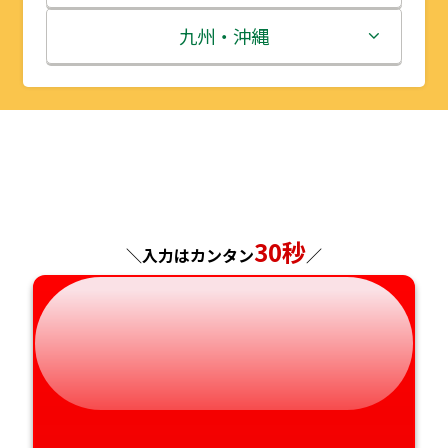
秋田県
埼玉県
石川県
滋賀県
鳥取県
九州・沖縄
山形県
千葉県
福井県
京都府
島根県
福岡県
福島県
東京都
山梨県
大阪府
岡山県
佐賀県
神奈川県
長野県
兵庫県
広島県
長崎県
30秒
岐阜県
奈良県
＼入力はカンタン
／
山口県
熊本県
静岡県
和歌山県
徳島県
大分県
愛知県
香川県
宮崎県
愛媛県
鹿児島県