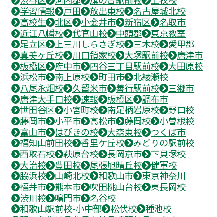
学習情報
戸田
放出東校
名古屋城北校
高校生
北区
小金井市
新宿区
名取市
近江八幡校
代官山校
中頭郡
東京教室
足立区
上三川しらさぎ校
三木校
愛甲郡
真美ヶ丘校
川口領家校
大塚駅前校
唐津市
板橋区
府中市
四谷三丁目駅前校
大田原校
浜松市
南上原校
町田市
北綾瀬校
八尾永畑校
久留米市
善行駅前校
三郷市
唐津大手口校
速報
板橋区
調布市
世田谷区
小宮町校
南足柄岩原校
野口校
藤岡市
小平市
高松市
藤岡校
小曽根校
富山市
はびきの校
大森東校
つくば市
福知山前田校
香里ケ丘校
みどりの駅前校
西取石校
萩原台校
長岡京市
下貝塚校
大治校
豊田校
尾張旭晴丘校
健軍校
脇浜校
山崎北校
和歌山市
東京神奈川
福井市
熊本市
吹田桃山台校
東長岡校
渋川校
鳴門市
名谷校
和歌山駅前校-小中部
松伏校
種池校