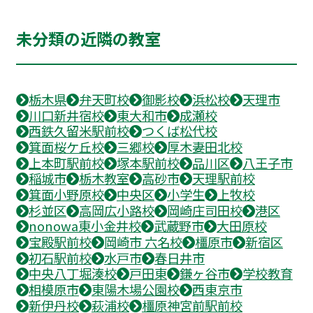
未分類の近隣の教室
栃木県
弁天町校
御影校
浜松校
天理市
川口新井宿校
東大和市
成瀬校
西鉄久留米駅前校
つくば松代校
箕面桜ケ丘校
三郷校
厚木妻田北校
上本町駅前校
塚本駅前校
品川区
八王子市
稲城市
栃木教室
高砂市
天理駅前校
箕面小野原校
中央区
小学生
上牧校
杉並区
高岡広小路校
岡崎庄司田校
港区
nonowa東小金井校
武蔵野市
大田原校
宝殿駅前校
岡崎市 六名校
橿原市
新宿区
初石駅前校
水戸市
春日井市
中央八丁堀湊校
戸田東
鎌ヶ谷市
学校教育
相模原市
東陽木場公園校
西東京市
新伊丹校
萩浦校
橿原神宮前駅前校