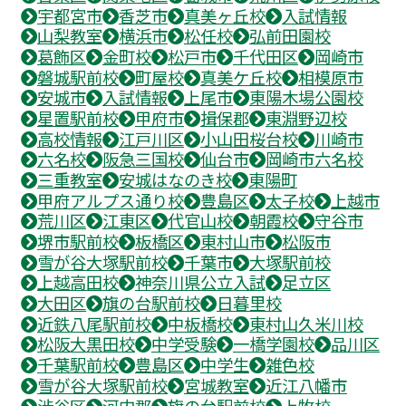
宇都宮市
香芝市
真美ヶ丘校
入試情報
山梨教室
横浜市
松任校
弘前田園校
葛飾区
金町校
松戸市
千代田区
岡崎市
磐城駅前校
町屋校
真美ケ丘校
相模原市
安城市
入試情報
上尾市
東陽木場公園校
星置駅前校
甲府市
揖保郡
東淵野辺校
高校情報
江戸川区
小山田桜台校
川崎市
六名校
阪急三国校
仙台市
岡崎市六名校
三重教室
安城はなのき校
東陽町
甲府アルプス通り校
豊島区
太子校
上越市
荒川区
江東区
代官山校
朝霞校
守谷市
堺市駅前校
板橋区
東村山市
松阪市
雪が谷大塚駅前校
千葉市
大塚駅前校
上越高田校
神奈川県公立入試
足立区
大田区
旗の台駅前校
日暮里校
近鉄八尾駅前校
中板橋校
東村山久米川校
松阪大黒田校
中学受験
一橋学園校
品川区
千葉駅前校
豊島区
中学生
雑色校
雪が谷大塚駅前校
宮城教室
近江八幡市
渋谷区
河内郡
旗の台駅前校
上牧校