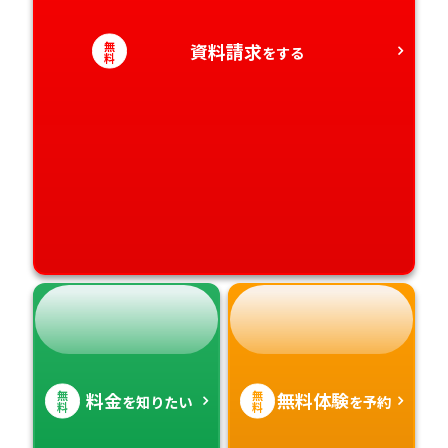
高知県
沖縄県
無
資料請求
をする
料
無
無
料金
無料体験
を知りたい
を予約
料
料