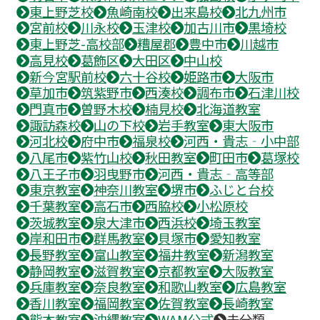
東上野芝校
魚崎南校
出来島校
北九州市
宮前校
川永校
玉津校
加古川市
黒埼校
東上野芝-高校部
糟屋郡
豊中市
川越市
高見校
葛飾区
大田区
中山校
新今宮駅前校
六十谷校
姫路市
大阪市
草加市
筑紫野市
西湊校
調布市
石津川校
門真市
曽野木校
楠見校
北海道教室
諏訪森校
山の下校
岩手教室
東大阪市
河北校
府中市
福泉校
河西・貴志‐小中部
八尾市
紫竹山校
秋田教室
町田市
葛塚校
八王子市
羽曳野市
河西・貴志‐高等部
東京教室
神奈川教室
堺市
ふじと台校
千葉教室
高石市
西脇校
小松原校
茨城教室
泉大津市
西浜校
埼玉教室
岸和田市
群馬教室
貝塚市
愛知教室
長野教室
富山教室
福井教室
新潟教室
静岡教室
滋賀教室
京都教室
大阪教室
兵庫教室
奈良教室
和歌山教室
広島教室
香川教室
福岡教室
佐賀教室
長崎教室
熊本教室
沖縄教室
WAM公式
未分類