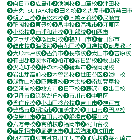
向日市
広島市
池浦校
山室校
津田校
志免TSUTAYA校
田名校
名古屋市
新発田市
樋ノ口校
東松本校
南鳩ヶ谷校
尼崎市
祇園校
東豊校
畠中校
高槻市
江東区
小松校
南浦和辻校
刑部校
川西市
プラザ校
桜丘町校
福知山市
春日部市
鶴市校
海部郡
南花田校
日進校
徳島教室
大形木戸校
古賀市
長嶺校
太田市
吉原校
有田郡
茨木市
柏市
春日野校
秋山校
沢之町校
藤の木校
綾瀬市
福岡堤校
岩出那高前校
木曽呂校
世田谷区
婦中校
浅香山校
四箇郷校
木太校
南加賀屋校
空港前校
枚方市
日下校
藤沢市
出口校
伊丹市
筑紫が丘校
市川市
中野区
香住丘校
小山田桜台校
吉川市
神戸市
豊橋市
稲城市
加美北校
川口市
円座校
寝屋川市
亀田東校
船橋市
堀川校
六万寺校
高積校
福岡市
桃山台校
南足柄市
尾張旭市
北葛飾郡
吹田市
明石市
東京神奈川エリア
加島校
茅ヶ崎市