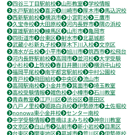
四谷三丁目駅前校
山形教室
学校情報
水戸駅前校
喜沢
川崎市
厚木市
馬込沢校
西新駅前校
横浜市
小宮町校
三鷹市
久宝寺校
大田原校
河内長野市
隅の浜校
富雄駅前校
練馬区
山形市
亀岡市
四街道市
台東区
射水市
北葛城郡
武蔵小杉新丸子校
厚木下川入校
文京区
清水が丘校
小平市
旭川市
筑西市
松飛台
河内長野駅前校
高岡市
並河校
大学受験
小杉校
上牧校
春日井勝川校
横浜中山校
福岡平尾校
南宇都宮駅前校
中村公園校
青戸校
飛田給校
中央区
流山市
高岡駅南校
小金井市
箕面市
埼玉教室
高校受験情報
雑色校
小樽市
石川教室
青森教室
江戸川区
渋谷区
墨田区
八戸ノ里校
姫路白浜校
伊勢原市
土佐堀校
nonowa東小金井校
センター南校
中学受験情報
豊橋はまみち校
神奈川教室
文京区
白山市
弘前市
新小岩校
目黒区
台東区
関東地区
葛城市
荒川区
伊勢原校