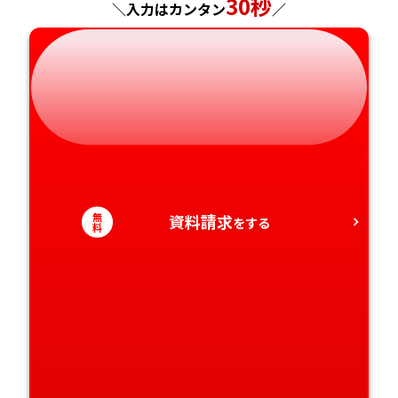
30秒
＼入力はカンタン
／
岐阜県
奈良県
山口県
熊本県
静岡県
和歌山県
徳島県
大分県
愛知県
香川県
宮崎県
愛媛県
鹿児島県
高知県
沖縄県
無
資料請求
をする
料