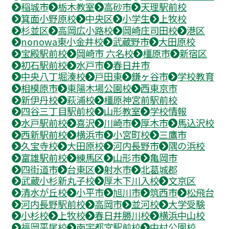
稲城市
栃木教室
高砂市
天理駅前校
箕面小野原校
中央区
小学生
上牧校
杉並区
高岡広小路校
岡崎庄司田校
港区
nonowa東小金井校
武蔵野市
大田原校
宝殿駅前校
岡崎市 六名校
橿原市
新宿区
初石駅前校
水戸市
春日井市
中央八丁堀湊校
戸田東
鎌ヶ谷市
学校教育
相模原市
東陽木場公園校
西東京市
新伊丹校
萩浦校
橿原神宮前駅前校
四谷三丁目駅前校
山形教室
学校情報
水戸駅前校
喜沢
川崎市
厚木市
馬込沢校
西新駅前校
横浜市
小宮町校
三鷹市
久宝寺校
大田原校
河内長野市
隅の浜校
富雄駅前校
練馬区
山形市
亀岡市
四街道市
台東区
射水市
北葛城郡
武蔵小杉新丸子校
厚木下川入校
文京区
清水が丘校
小平市
旭川市
筑西市
松飛台
河内長野駅前校
高岡市
並河校
大学受験
小杉校
上牧校
春日井勝川校
横浜中山校
福岡平尾校
南宇都宮駅前校
中村公園校