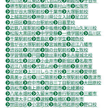
荒川区
江東区
代官山校
朝霞校
守谷市
堺市駅前校
板橋区
東村山市
松阪市
雪が谷大塚駅前校
千葉市
大塚駅前校
上越高田校
神奈川県公立入試
足立区
大田区
旗の台駅前校
日暮里校
近鉄八尾駅前校
中板橋校
東村山久米川校
松阪大黒田校
中学受験
一橋学園校
品川区
千葉駅前校
豊島区
中学生
雑色校
雪が谷大塚駅前校
宮城教室
近江八幡市
渋谷区
河内郡
旗の台駅前校
上牧校
学習情報
戸田
放出東校
名古屋城北校
高校生
北区
小金井市
新宿区
名取市
近江八幡校
代官山校
中頭郡
東京教室
足立区
上三川しらさぎ校
三木校
愛甲郡
真美ヶ丘校
川口領家校
大塚駅前校
唐津市
板橋区
府中市
四谷三丁目駅前校
大田原校
浜松市
南上原校
町田市
北綾瀬校
八尾永畑校
久留米市
善行駅前校
三郷市
唐津大手口校
速報
板橋区
調布市
世田谷区
小宮町校
南足柄岩原校
野口校