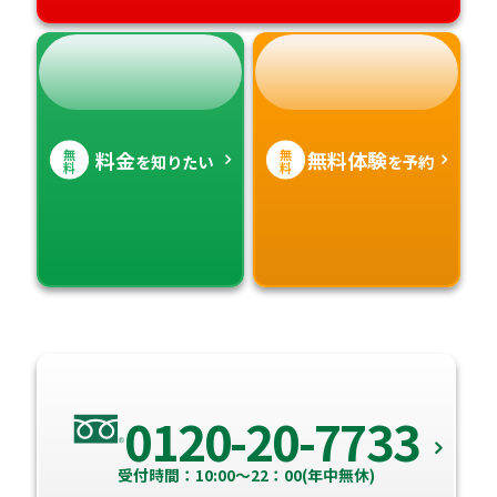
無
無
料金
無料体験
を知りたい
を予約
料
料
0120-20-7733
受付時間：10:00～22：00(年中無休)