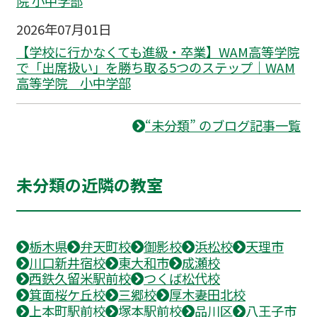
院 小中学部
2026年07月01日
【学校に行かなくても進級・卒業】WAM高等学院
で「出席扱い」を勝ち取る5つのステップ｜WAM
高等学院 小中学部
“未分類” のブログ記事一覧
未分類の近隣の教室
栃木県
弁天町校
御影校
浜松校
天理市
川口新井宿校
東大和市
成瀬校
西鉄久留米駅前校
つくば松代校
箕面桜ケ丘校
三郷校
厚木妻田北校
上本町駅前校
塚本駅前校
品川区
八王子市