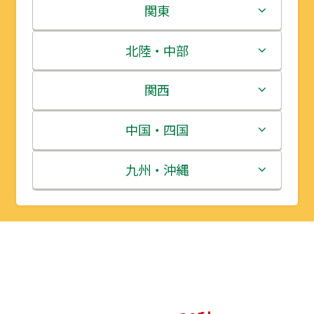
北海道
関東
青森県
茨城県
北陸・中部
岩手県
栃木県
新潟県
関西
宮城県
群馬県
富山県
三重県
中国・四国
秋田県
埼玉県
石川県
滋賀県
鳥取県
九州・沖縄
山形県
千葉県
福井県
京都府
島根県
福岡県
福島県
東京都
山梨県
大阪府
岡山県
佐賀県
神奈川県
長野県
兵庫県
広島県
長崎県