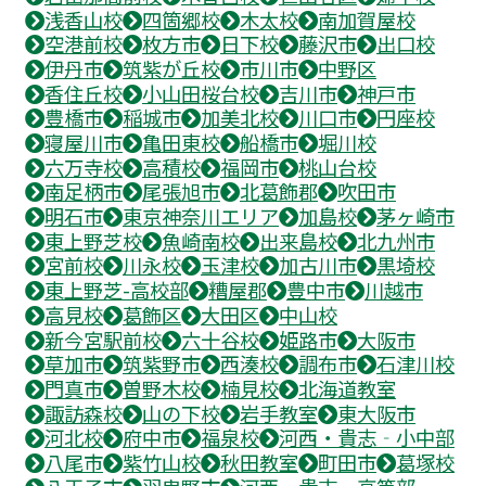
浅香山校
四箇郷校
木太校
南加賀屋校
空港前校
枚方市
日下校
藤沢市
出口校
伊丹市
筑紫が丘校
市川市
中野区
香住丘校
小山田桜台校
吉川市
神戸市
豊橋市
稲城市
加美北校
川口市
円座校
寝屋川市
亀田東校
船橋市
堀川校
六万寺校
高積校
福岡市
桃山台校
南足柄市
尾張旭市
北葛飾郡
吹田市
明石市
東京神奈川エリア
加島校
茅ヶ崎市
東上野芝校
魚崎南校
出来島校
北九州市
宮前校
川永校
玉津校
加古川市
黒埼校
東上野芝-高校部
糟屋郡
豊中市
川越市
高見校
葛飾区
大田区
中山校
新今宮駅前校
六十谷校
姫路市
大阪市
草加市
筑紫野市
西湊校
調布市
石津川校
門真市
曽野木校
楠見校
北海道教室
諏訪森校
山の下校
岩手教室
東大阪市
河北校
府中市
福泉校
河西・貴志‐小中部
八尾市
紫竹山校
秋田教室
町田市
葛塚校