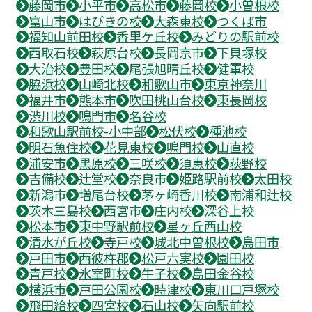
藤岡市
小平市
高松市
藤岡校
小曽根校
富山市
はびきの校
大森東校
つくば市
福知山前田校
香里ケ丘校
みどりの駅前校
西取石校
萩原台校
長岡京市
下貝塚校
大治校
豊田校
尾張旭晴丘校
健軍校
脇浜校
山崎北校
和歌山市
東京神奈川
福井市
熊本市
吹田桃山台校
東長岡校
渋川校
鳴門市
名谷校
和歌山駅前校-小中部
松伏校
種池校
明石魚住校
花見東校
鳴門校
山直校
浦安市
黒原校
三咲校
須恵校
荻野校
吉備校
辻堂校
奈良市
姫路駅前校
太田校
新潟市
増尾台校
茅ヶ崎香川校
南浦和辻校
茨木三島校
西宮市
庄内校
深谷上校
松本市
東中野駅前校
星ヶ丘西山校
清水が丘校
寺戸校
城北中曽根校
島田市
戸田市
西彼杵郡
松戸六実校
園田校
青戸校
氷室町校
牛子校
島田金谷校
横浜市
戸田公園校
時津校
東川口戸塚校
飛田給校
四宮校
石山校
矢向駅前校