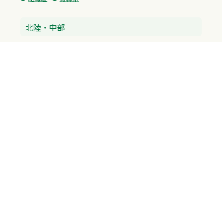
北陸・中部
富山県
石川県
福井県
新潟県
山梨県
長野県
愛知県
静岡県
関東
神奈川県
東京都
埼玉県
群馬県
栃木県
茨城県
千葉県
関西
兵庫県
大阪府
京都府
奈良県
滋賀県
三重県
和歌山県