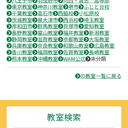
八王子市
羽曳野市
河西・貴志‐高等部
東京教室
神奈川教室
堺市
ふじと台校
千葉教室
高石市
西脇校
小松原校
茨城教室
泉大津市
西浜校
埼玉教室
岸和田市
群馬教室
貝塚市
愛知教室
長野教室
富山教室
福井教室
新潟教室
静岡教室
滋賀教室
京都教室
大阪教室
兵庫教室
奈良教室
和歌山教室
広島教室
香川教室
福岡教室
佐賀教室
長崎教室
熊本教室
沖縄教室
WAM公式
未分類
の教室一覧に戻る
教室検索