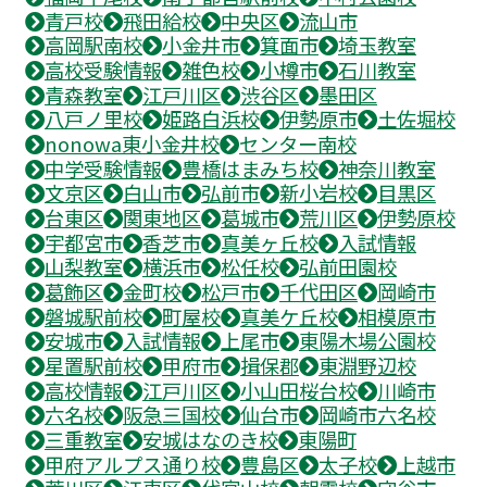
青戸校
飛田給校
中央区
流山市
高岡駅南校
小金井市
箕面市
埼玉教室
高校受験情報
雑色校
小樽市
石川教室
青森教室
江戸川区
渋谷区
墨田区
八戸ノ里校
姫路白浜校
伊勢原市
土佐堀校
nonowa東小金井校
センター南校
中学受験情報
豊橋はまみち校
神奈川教室
文京区
白山市
弘前市
新小岩校
目黒区
台東区
関東地区
葛城市
荒川区
伊勢原校
宇都宮市
香芝市
真美ヶ丘校
入試情報
山梨教室
横浜市
松任校
弘前田園校
葛飾区
金町校
松戸市
千代田区
岡崎市
磐城駅前校
町屋校
真美ケ丘校
相模原市
安城市
入試情報
上尾市
東陽木場公園校
星置駅前校
甲府市
揖保郡
東淵野辺校
高校情報
江戸川区
小山田桜台校
川崎市
六名校
阪急三国校
仙台市
岡崎市六名校
三重教室
安城はなのき校
東陽町
甲府アルプス通り校
豊島区
太子校
上越市