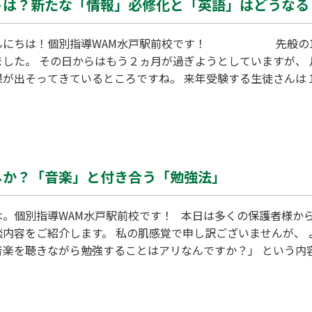
ストは？新たな「情報」必修化と「英語」はどうなる
個別指導WAM水戸駅前校です！ 先般の1/14と1/15に大学入学共通テス
ました。 その日からはもう２ヵ月が過ぎようとしていますが、
果が出そってきているところですね。 来年受験する生徒さんは
 時間を大切にしていきましょう。 今回は先般に発表された20
について 簡単にご説明…
しか？「音楽」と付き合う「勉強法」
は。個別指導WAM水戸駅前校です！ 本日は多くの保護者様か
。 私の肌感覚で申し訳ございませんが、 よく耳にするご相談は、、、
音楽を聴きながら勉強することはアリなんですか？」 という内
ら勉強する人はいましたが、 イメージとしては大学受験生、つ
 強い保護者の方が多いのではないでしょうか。 近年はスマー
受験生のみならず 小学生や中学生も気軽に音楽を楽しめる環境