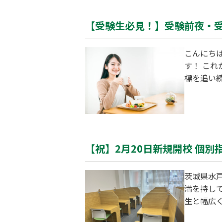
【受験生必見！】受験前夜・
こんにち
す！ こ
標を追い続けていきましょう！ 
夜・受験
く健康に
「試験当
【祝】2月20日新規開校 個別
茨城県水
満を持して
生と幅広
策・総合