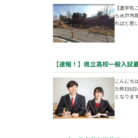
【進学先
ら水戸市
ればと思
後までお付き合いください！ ①水戸
洗線の水
ればすぐです。 ②どんな学校？(学校HPより一部抜粋) 水戸一高は明
周年…
【速報！】県立高校一般入試最終
こんにちは
た昨日6日
となりま
皆さんは
ね。 【今
査等） 