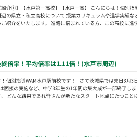
ご紹介①】【水戸第一高校】【水戸一高】 こんにちは！個別指導
周辺の県立・私立高校について 授業カリキュラムや進学実績な
いご紹介をいたします。 進路に悩まれている方、この高校に進
一高へのアクセス 水戸第一高校の最寄り駅はJR常磐線・水郡線・大
戸駅となります。 水戸駅北口から徒歩１１分。国道51号線を
治１１年創立。平成３０年度に１４０
倍率！平均倍率は1.11倍！(水戸市周辺)
！個別指導WAM水戸駅前校です！ さて茨城県では先日3月3
は面接の実施など、中学3年生の1年間の集大成が一部終了しま
す。 どんな結果であれ皆さんが新たなスタート地点にたつことに
安心することなくスタートをきれる準備をすることが 高校生活
後の日程】 ３月０９日（木） 追検査（学力検査） ３月１０日
３月１４日（火） 合格者の発表（インターネットのみ、各高等