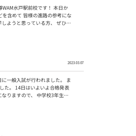
WAM水戸駅前校です！ 本日か
どを含めて 皆様の進路の参考にな
学しようと思っている方、 ぜひ最
勝田方面へ進み、水戸学びの道に入
2023.03.07
日に一般入試が行われました。 ま
した。 14日はいよいよ合格発表
なりますので、 中学校3年生の
を一歩先に出る近道になります
（金） 追検査（共通選抜実技検
学校での掲示は…