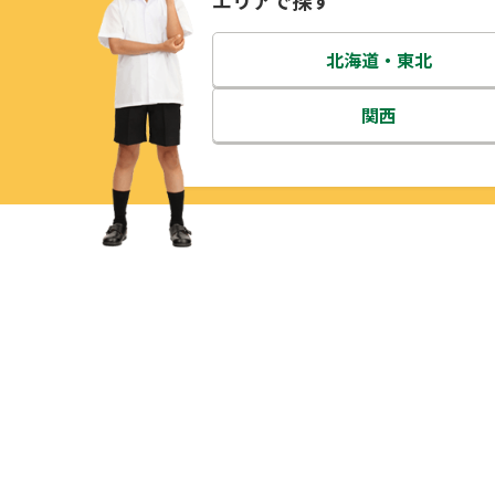
エリアで探す
北海道・東北
北海道
関西
青森県
三重県
岩手県
滋賀県
宮城県
京都府
秋田県
大阪府
山形県
兵庫県
福島県
奈良県
和歌山県