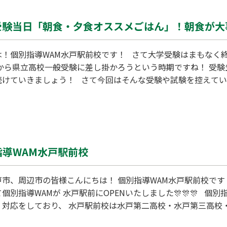
受験当日「朝食・夕食オススメごはん」！朝食が大
は！個別指導WAM水戸駅前校です！ さて大学受験はまもなく
れから県立高校一般受験に差し掛かろうという時期ですね！ 受
さて今回はそんな受験や試験を控えている皆さんに欠かせない、 受験前
当日のおすすめごはんをご紹介させていただきます！ 毎日欠か
いいものや 体調を整えてくれるもの、力を発揮させてくれるも
日の朝ごはん、何を食べたらいいのかな？」 「試験前夜はど
指導WAM水戸駅前校
戸市、周辺市の皆様こんにちは！ 個別指導WAM水戸駅前校で
個別指導WAMが 水戸駅前にOPENいたしました🎊🎊🎊 個
く対応をしており、 水戸駅前校は水戸第二高校・水戸第三高校
型選抜対策・指定校小論文対策・内申点対策、大学受験対策をは