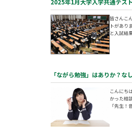
2025年1月大学入学共通テ
皆さんこんにちは！
トがあり
と入試結
したので、
通テスト
「ながら勉強」はありか？な
こんにち
かった相談内容をご紹介します
「先生！
聴きなが
メージが
し、大学