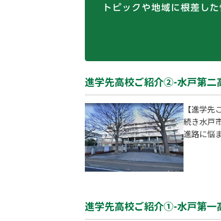
進学先高校ご紹介②-水戸第二高
【進学先
続き水戸
進路に悩ま
水戸二高
駅北口か
進学先高校ご紹介①-水戸第一高