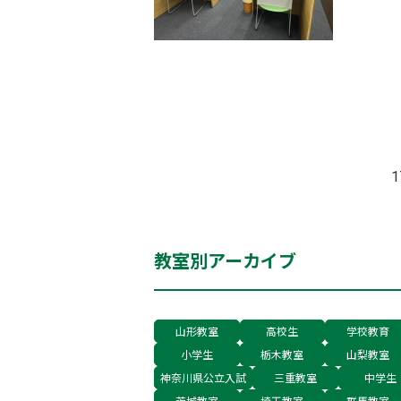
二中学校
学校・私
1
教室別アーカイブ
山形教室
高校生
学校教育
小学生
栃木教室
山梨教室
神奈川県公立入試
三重教室
中学生
茨城教室
埼玉教室
群馬教室