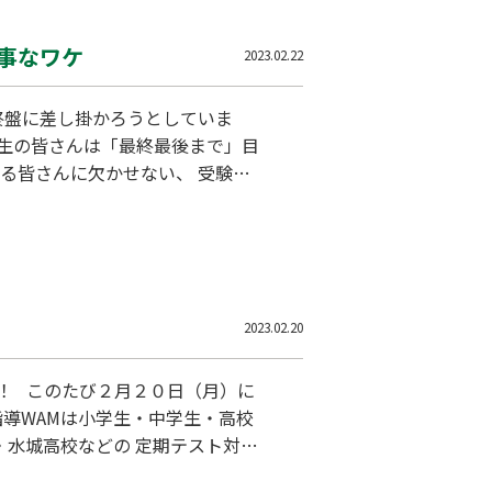
事なワケ
2023.02.22
終盤に差し掛かろうとしていま
験生の皆さんは「最終最後まで」目
せない「食」だからこそ、なるべ
のを食べたほうがいいですよね！
んなご飯が…
2023.02.20
す！ このたび２月２０日（月）に
別指導WAMは小学生・中学生・高校
・水城高校などの 定期テスト対
じめ、 水戸第一中学校・水戸第