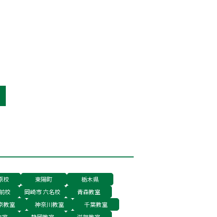
中学校・茨城中学校などの 国立中
原校
東陽町
栃木県
前校
岡崎市 六名校
青森教室
京教室
神奈川教室
千葉教室
教室
静岡教室
滋賀教室