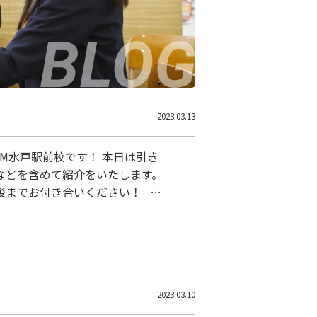
2023.03.13
M水戸駅前校です！ 本日は引き
などを含めて紹介をいたします。
までお付き合いください！ ①
洗線の水戸駅となります。 水戸
便局前交差点を右折、地方裁判所を
部抜粋) 水戸二高…
2023.03.10