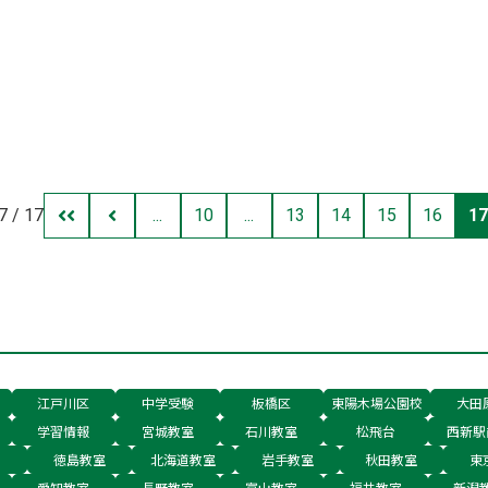
などの公立中学校から 茨城大学附属中学校・水戸第一高校附属
立中学校の定期テスト対策・…
7 / 17
...
10
...
13
14
15
16
17
江戸川区
中学受験
板橋区
東陽木場公園校
大田
学習情報
宮城教室
石川教室
松飛台
西新駅
徳島教室
北海道教室
岩手教室
秋田教室
東
愛知教室
長野教室
富山教室
福井教室
新潟