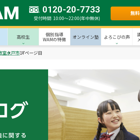
0120-20-7733
無料
受付時間 10:00～22:00(年中無休)
個別指導
高校生
オンライン塾
よろこびの声
WAMの特徴
教室
水戸市
17ページ目