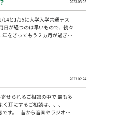
？
2023.03.03
 月日が経つのは早いもので、続々
１年をきってもう２ヵ月が過ぎま
25年1月に行われる大学入学共
2023.02.24
ら寄せられるご相談の中で 最も多
容です。 昔から音楽やラジオを
まり高校生が聴いているというイ
トフォンなどの電子機器が発展
ができまし…