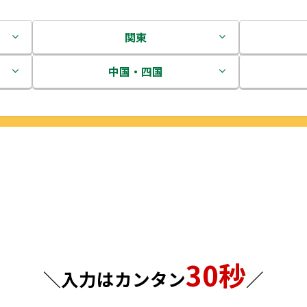
関東
茨城県
中国・四国
栃木県
鳥取県
群馬県
島根県
埼玉県
岡山県
千葉県
広島県
東京都
山口県
30秒
神奈川県
徳島県
＼入力はカンタン
／
香川県