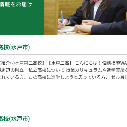
校(水戸市)
ご紹介②水戸第二高校】【水戸二高】 こんにちは！個別指導WA
市周辺の県立・私立高校について 授業カリキュラムや進学実績
れている方、この高校に進学しようと思っている方、 ぜひ最後
へのアクセス 水戸第二高校の最寄り駅はJR常磐線・水郡線・大
ら徒歩１３分。 国道50号線を水戸郵便局方面へ進み、水戸郵
通過後左折してすぐとなります。 ②どんな学校？(学校HPより一
校(水戸市)