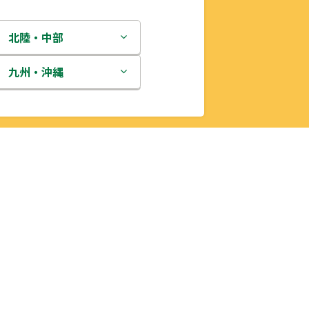
北陸・中部
新潟県
九州・沖縄
富山県
福岡県
石川県
佐賀県
福井県
長崎県
山梨県
熊本県
長野県
大分県
岐阜県
宮崎県
静岡県
鹿児島県