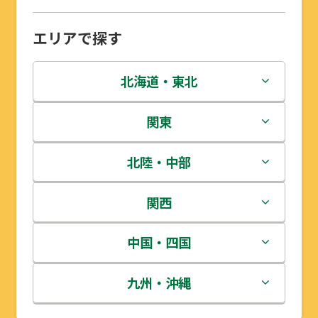
エリアで探す
北海道・東北
北海道
関東
青森県
茨城県
北陸・中部
岩手県
栃木県
新潟県
関西
宮城県
群馬県
富山県
三重県
中国・四国
秋田県
埼玉県
石川県
滋賀県
鳥取県
九州・沖縄
山形県
千葉県