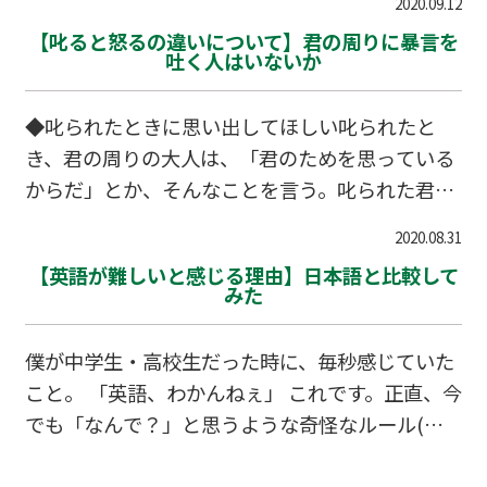
2020.09.12
生もご多分に漏れずだった。 ある中学校の歴史の
【叱ると怒るの違いについて】君の周りに暴言を
中間テストにはこんな問題が出た。 『日本海海
吐く人はいないか
戦において、日本艦隊を指揮する等して活躍した
軍人の名前を答えよ』 答えはもちろん、東郷平
◆叱られたときに思い出してほしい叱られたと
八郎(海軍大将)なのだが……。 「日露戦争」の中
き、君の周りの大人は、「君のためを思っている
に「日本海海戦」という海戦があった、というこ
からだ」とか、そんなことを言う。叱られた君
とを知識として知っている人は多いが、指揮官の
は、心の中で「何を馬鹿なことを」と思うかもし
名前をはっきりと覚えている中学生はなかなかい
2020.08.31
れないけれど、これは半分は嘘だが、半分は本音
ないだろ…
【英語が難しいと感じる理由】日本語と比較して
だ。先に述べておくが、「叱られる」ことと「怒
みた
られる」ことは違う。大人が子供を叱るのは、主
に「教育的な目的があって」のことで、人間が怒
僕が中学生・高校生だった時に、毎秒感じていた
るのは、「相手によって不利益が及んだ」からで
こと。 「英語、わかんねぇ」 これです。正直、今
ある。例えば、小さいころ、買ってもらったおも
でも「なんで？」と思うような奇怪なルール(に
ちゃを壊してしまったときに、どのように叱られ
感じてしまう)が英語には存在する。ところで、よ
た、あるいは怒られただろう。ケース①「乱暴に
く「日本語は難しい」などという言説を耳にする