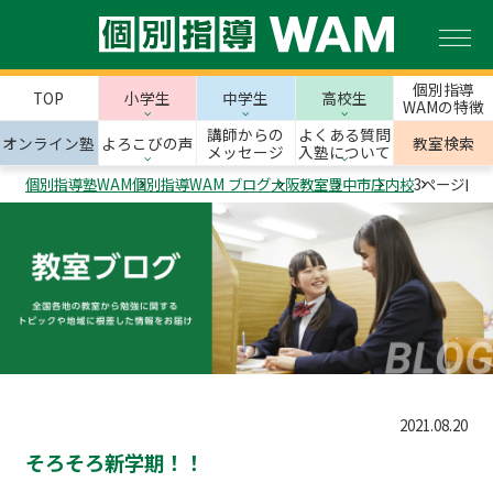
個別指導
TOP
小学生
中学生
高校生
WAMの特徴
講師からの
よくある質問
オンライン塾
よろこびの声
教室検索
メッセージ
入塾について
個別指導塾WAM
個別指導WAM ブログ
大阪教室
豊中市
庄内校
3ページ目
2021.08.20
そろそろ新学期！！