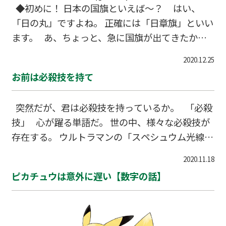
◆初めに！ 日本の国旗といえば～？ はい、
「日の丸」ですよね。 正確には「日章旗」といい
ます。 あ、ちょっと、急に国旗が出てきたから
ってびびらないで！ 私たちの住む日本だけな
2020.12.25
く、世界中の国々はそれぞれ独自の旗を持ってい
お前は必殺技を持て
ますよね。 他には、日本の歌、つまり国歌として
「君が代」という曲があります。 これも日本だけ
突然だが、君は必殺技を持っているか。 「必殺
でなく世界中の国々が、独自の「歌」があります
技」 心が躍る単語だ。 世の中、様々な必殺技が
ね。 このように国には、その国の象徴となるも
存在する。 ウルトラマンの「スペシュウム光線」
のがあるのです。 実はこの「国〇」シリーズ、歌
や仮面ライダーの「ライダーキック」 スターダス
や旗だけでなく、色々なものがその国の象…
2020.11.18
トドラゴンの「シューティング・ソニック」 「か
ピカチュウは意外に遅い【数字の話】
めはめ波」「螺旋玉」「水の呼吸」……上げれば
枚挙に暇がない。 しかし、存在はすれど実在は
しない。 本当に人の体から破壊光線が出たらたま
ったものではない。 現実にはあり得ないものだ。