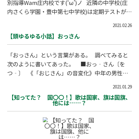
別指導Wam庄内校です(‘ω’)ノ 近隣の中学校(庄
ってくれています。 黙々とストイックに自習する
内さくら学園・豊中第七中学校)は定期テストが間
生徒や、友達と誘い合って仲良く勉強する生徒な
近に迫ってきております(>_<) 教室では「勉強
ど、やりかたは様々です。 以前よりも自習に来て
2021.02.26
会」と称して学年別に普段後回しになりがちな特
くれる人たちが増えたので、講師一同結果を楽し
【頭ゆるゆる小話】おっさん
に理科・社会の定期テストに向けての対策を実施
みにしています(笑) このように、一生
しております！！！！(^^)/ とにかく目標に向け
「おっさん」という言葉がある。 調べてみると
て！！！！ 「もっと前からやっとけば良かっ
次のように書いてあった。 ■おっ‐さん〔を
た・・・」とか課題に追われてしっかり勉強出来
つ‐〕 《「おじさん」の音変化》中年の男性を
ずに成績が振るわない・・・。 なんてことない
親しんで、また、軽くみてよぶ語。 「隣のおっさ
ように！！！ 中1・・・とにかくスタートが…
2021.01.29
ん」「おっさんくさい格好」 ■おっ‐さん〔ヲ
【知ってた？ 国〇〇！】歌は国家、旗は国旗、
ツ‐〕【▽和▽尚さん】 《「おしょうさま」の
他には……？
音変化》和尚・僧侶などを親しんでいう語。
下段はともかく、通常の意味での「おっさ…