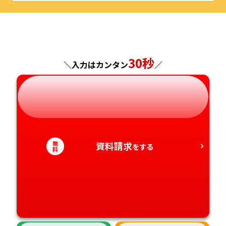
福井県
京都府
島根県
福岡県
福島県
東京都
山梨県
大阪府
岡山県
佐賀県
神奈川県
長野県
兵庫県
広島県
長崎県
30秒
＼入力はカンタン
／
岐阜県
奈良県
山口県
熊本県
静岡県
和歌山県
徳島県
大分県
愛知県
香川県
宮崎県
無
資料請求
をする
料
愛媛県
鹿児島県
高知県
沖縄県