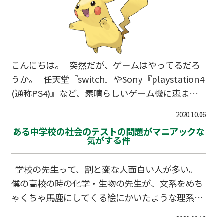
最近は、インターネットが本当に身近になって
いて、小学生からスマートフォンやタブレットを
通じ…
こんにちは。 突然だが、ゲームはやってるだろ
うか。 任天堂『switch』やSony『playstation4
(通称PS4)』など、素晴らしいゲーム機に恵まれ
ている令和の日本。 それだけでなく、スマートフ
2020.10.06
ォンで遊べる所謂ソーシャルゲームも溢れかえっ
ある中学校の社会のテストの問題がマニアックな
ていて、世はまさに大ゲーム時代。 ゲームを一
気がする件
切しない、という人を探す方が難しいかもしれな
い。 私もその一人だ。 え？ 塾の先生なのにゲ
学校の先生って、割と変な人面白い人が多い。
ームなんてやるのかって？ 無論だ。 だって面白
僕の高校の時の化学・生物の先生が、文系をめち
いもん。 というわけで、今日は私が幼いころか
ゃくちゃ馬鹿にしてくる絵にかいたような理系教
らはまっている…
師だった。 元気かな……。 豊中市の中学校の先