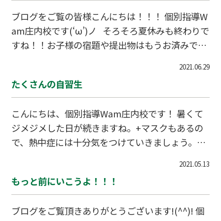
ブログをご覧の皆様こんにちは！！！ 個別指導W
am庄内校です(‘ω’)ノ そろそろ夏休みも終わりで
すね！！お子様の宿題や提出物はもうお済みでし
ょうか・・・・？？ 今年はコロナウイルス拡大
2021.06.29
や長雨のせいでなかなか夏の思い出が作りにくか
たくさんの自習生
ったのではないかと思います・・・。 このブログ
を書いている時間は晴れていますが、突然雨が降
こんにちは、個別指導Wam庄内校です！ 暑くて
って来たり、気温差が激しかったりで、体調管理
ジメジメした日が続きますね。+マスクもあるの
も難しいところです。 暗い話題はここま
で、熱中症には十分気をつけていきましょう。
で！！！ 来週から新学期は始まる小・中学校およ
（人がいない屋外であればマスクを取って深呼吸
び高校は多いはず。2学期は非常に重要です!(^^)!
2021.05.13
してもよさそうです） 現在庄内校に通っている
学校側も思った以上に単元が進んで
もっと前にいこうよ！！！
豊中7中生＆さくら学園生はテスト真っ最中で
す。 前回よりももっといい点数を！とみんな燃え
ブログをご覧頂きありがとうございます!(^^)! 個
ているので、授業以外の時間も積極的に自習に通