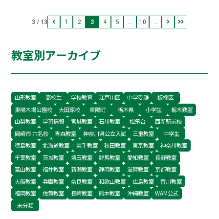
扱ったから壊れたんだよ。そうやって乱暴に扱う
ことがありますね。さらに尾ひれがついて「日本
ならもう買ってあげないよ」→これ…
3 / 13
1
2
3
4
5
...
10
...
語に比べると、英語は簡単だ」なんて言われるこ
とも。それ本当？というわけで、ちょっとだけ比
教室別アーカイブ
べてみましょう。◆助動詞◆日本語にも英語にも
助動詞は存在します。しかし、学校の英語で習う
助動詞と、僕たちが日本語で使っている助動詞と
は、名前は一緒だけど、内容は別物なのです。・
山形教室
高校生
学校教育
江戸川区
中学受験
板橋区
東陽木場公園校
大田原校
東陽町
栃木県
小学生
栃木教室
日本語の助動詞「れる・られる」「せる・させ
山梨教室
学習情報
宮城教室
石川教室
松飛台
西新駅前校
る」などがあります。…
岡崎市 六名校
青森教室
神奈川県公立入試
三重教室
中学生
徳島教室
北海道教室
岩手教室
秋田教室
東京教室
神奈川教室
千葉教室
茨城教室
埼玉教室
群馬教室
愛知教室
長野教室
富山教室
福井教室
新潟教室
静岡教室
滋賀教室
京都教室
大阪教室
兵庫教室
奈良教室
和歌山教室
広島教室
香川教室
福岡教室
佐賀教室
長崎教室
熊本教室
沖縄教室
WAM公式
未分類