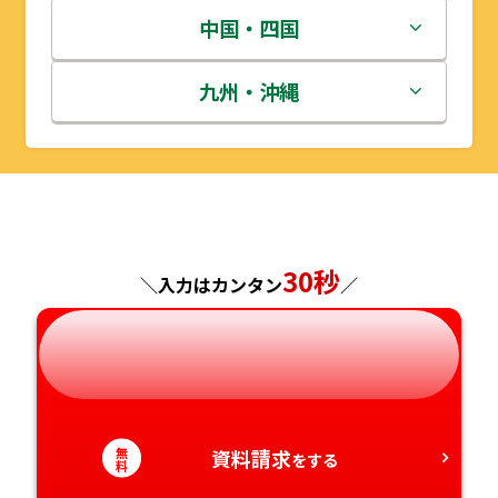
宮城県
群馬県
富山県
三重県
中国・四国
秋田県
埼玉県
石川県
滋賀県
鳥取県
九州・沖縄
山形県
千葉県
福井県
京都府
島根県
福岡県
福島県
東京都
山梨県
大阪府
岡山県
佐賀県
神奈川県
長野県
兵庫県
広島県
長崎県
30秒
＼入力はカンタン
／
岐阜県
奈良県
山口県
熊本県
静岡県
和歌山県
徳島県
大分県
無
愛知県
資料請求
香川県
宮崎県
をする
料