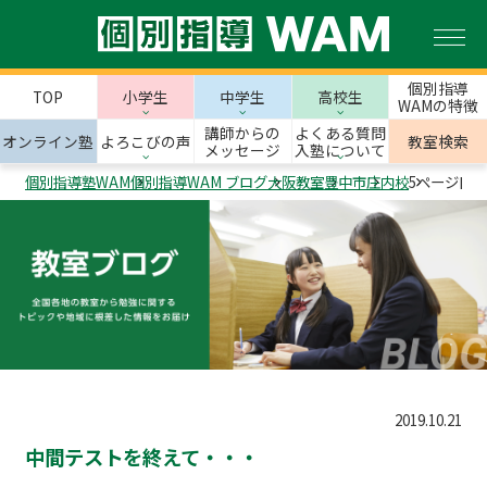
個別指導
TOP
小学生
中学生
高校生
WAMの特徴
講師からの
よくある質問
オンライン塾
よろこびの声
教室検索
メッセージ
入塾について
個別指導塾WAM
個別指導WAM ブログ
大阪教室
豊中市
庄内校
5ページ目
2019.10.21
中間テストを終えて・・・