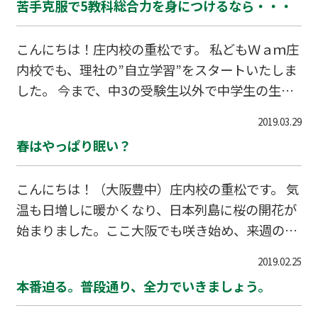
苦手克服で5教科総合力を身につけるなら・・・
徒さんもすっかり夏の装いになり、公園の草花が
とって…
綺麗に咲いている様に 教室内も華やかな雰囲気に
こんにちは！庄内校の重松です。 私どもＷａｍ庄
なっています。 ただやっぱり5月、木陰に入ると
内校でも、理社の”自立学習”をスタートいたしま
爽やかな風がとても心地よく、明るい陽射しと青
した。 今まで、中3の受験生以外で中学生の生徒
い空、 鮮やかな緑に誘われて、おもわず遊びに行
さんというと、定期テスト前になって「理社を勉
きたくなる、外出したくなる季節です。 こんな気
2019.03.29
強したい」と追加の授業を希望される方はいまし
持ち良い時に・・爽やかな時に・・中高生は可哀
春はやっぱり眠い？
たが、数学と英語そしてプラス国語の3教科が中
想ですが、中間テストなのです。 新学年になって
心の学習がほとんどでした。 今回、タブレットを
最初の定
こんにちは！（大阪豊中）庄内校の重松です。 気
活用した音声と映像を観ながら、さらに重点ポイ
温も日増しに暖かくなり、日本列島に桜の開花が
ントを明確してくれることで理解度が数倍上がり
始まりました。ここ大阪でも咲き始め、来週の末
ます。 テスト前にテスト範囲を丸暗記して、乗り
頃からは見頃の時期のようです。 春は明るい光の
越えても（結局）その先には高校受験、そして大
2019.02.25
中スタートの時、日差しもぽかぽかとして思わず
学受験が控えています。 これからの大学受験に
本番迫る。普段通り、全力でいきましょう。
外に出て行きたくなる季節です。その反面、春は
は、国語の読解力と表現力はもちろんですが、数
このぽかぽかで眠くなるという人が多いようで
学や英