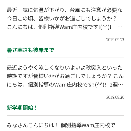
最近一気に気温が下がり、台風にも注意が必要な
今日この頃、皆様いかがお過ごしでしょうか？
こんにちは、個別指導Wam庄内校です!(^^)! 先
週は庄内で2日間に渡って祭りがおこなわれてい
2019.09.23
ました。 庄内校の生徒さんも多く参加し、盛況
暑さ寒さも彼岸まで
だったようです！ また、2週間に渡った中間テス
ト対策も無事終わりました。 生徒の皆さんお疲
最近ようやく涼しくなりいよいよ秋突入といった
れさまでした(*’▽’) ただあと一ヶ月でまた期末
時期ですが皆様いかがお過ごしでしょうか？ こん
テストが始まります(;^_^A テスト間隔が短いで
にちは、個別指導のWam庄内校です!(^^)! 2週間
すが、良い気持ちで冬休みを迎えられるように今
連続の3連休もいよいよ最終日にさしかかり、皆
か
2019.08.30
様十分に英気を養われたと思いますが、この後に
新学期開始！
待ち受けるのは・・・・ 『体育祭（運動会）』
『中間テスト』 です(´っ･ω･)っ 最近小学生、
みなさんこんにちは！ 個別指導Wam庄内校で
中学生ともに、体育祭の練習で疲れて塾に来ます