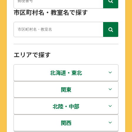
市区町村名・教室名で探す
エリアで探す
北海道・東北
北海道
関東
青森県
茨城県
北陸・中部
岩手県
栃木県
新潟県
関西