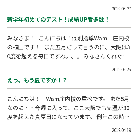
通勤しております。 ところで、梅雨って来まし
2019.05.27
たっけ・・・？ まあ、令和ですし、そういう事も
新学年初めてのテスト！成績UP者多数！
有りますよね。 さて！小学生のみなさんにはま
だ関係ありませんが・・・ 表題の通り、期末テス
みなさま！ こんにちは！個別指導Wam 庄内校
ト目前です。 今回のテスト対策授業も机が満席
の植田です！ まだ五月だって言うのに、大阪は3
になるほど盛り上がってました。 あとは結果が出
0度を超える毎日ですね。。。 みなさんくれぐれ
るのを祈るのみ…。。。 全学年とも、夏休みに
も体調には気を付けてお過ごしくださいね。 多
何をするのかを決める、大事なテストです。 気持
2019.05.25
分、令和さんも初めての5月で温度設定を間違え
ちよく夏休みを迎えられる様、全力で
えっ、もう夏ですか！？
ちゃったのでしょう。 さて、タイトルにもあり
ます通り新学年一発目のテストがありました！
こんにちは！ Wam庄内校の重松です。 まだ5月
（一部は明日もありますが、、、） 進学した子、
なのに・・今週に入って、ここ大阪でも気温が30
次学年に進級した子、全員ほんとによく頑張って
度を超えた真夏日になっています。 例年この時季
くれました！ まだ全員分のテストを見れてはいま
というと、新緑のとっても気持ちの良い時なのに
せんが、今のところ全員が成績UPを記録してく
2019.04.19
まるで夏のような状況です。 教室にやってくる生
れています！ 【生徒の成績が上がる】 教室長に