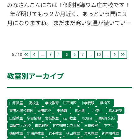
みなさんこんにちは！個別指導ワム庄内校です！
す。あるアンケートでは約60％以上の方が「春は
年が明けてもう２か月近く、あっという間に３
眠い」と思っているそうです。 これは、寒かった
月になりますね。 まだまだ寒い気温が続いていま
冬から春に気温が上昇し身体が緊張からほぐれ、
す。体調管理には十分気を付けていきましょう！
また日昼の時間が長くなる環境に変わることによ
さて、タイトルからも予測できるかと思います
り身体が慣れるまで少し時間がかかり疲れる。体
が、 ３月には大きな勝負がまっています。 それ
調を崩す方も多いようです。 春期講習に入った私
5 / 13
...
3
4
5
6
7
...
10
...
は、【3/11（月）公立高校 一般選抜入試】で
の教室に通ってられる…
す！ 当校の今年の受験生は、公立高校受験者の
教室別アーカイブ
みとなりました。 年度最後、ワム庄内校と受験生
の挑戦です。 皆さんの努力により、高校受験者
の私立受験は全て 合格となりました。 あとは、
最後の勝負に勝つだけ。
山形教室
高校生
学校教育
江戸川区
中学受験
板橋区
東陽木場公園校
大田原校
東陽町
栃木県
小学生
栃木教室
山梨教室
学習情報
宮城教室
石川教室
松飛台
西新駅前校
岡崎市 六名校
青森教室
神奈川県公立入試
三重教室
中学生
徳島教室
北海道教室
岩手教室
秋田教室
東京教室
神奈川教室