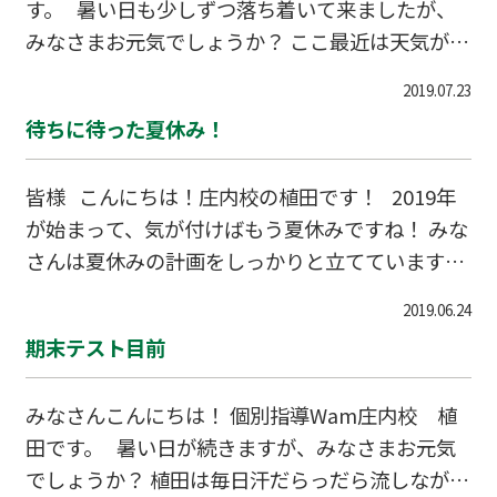
す。 暑い日も少しずつ落ち着いて来ましたが、
が、しっかり気持ちを切り替えて頑張っていま
みなさまお元気でしょうか？ ここ最近は天気が不
す。 また、中学生に関しては中間テスト対策を
安定なので、出かけるときに雨が降っていなくて
行いますので、夏休みに頑張った結果をしっかり
2019.07.23
も傘を忘れずに持って外出しましょう!(^^)! さ
と出せるように
待ちに待った夏休み！
て、2学期に入り学校が始まりましたが、9月は体
育大会、10月は中間テストと行事が目白押しで
皆様 こんにちは！庄内校の植田です！ 2019年
す。残暑に負けないように皆さん頑張りましょ
が始まって、気が付けばもう夏休みですね！ みな
う！
さんは夏休みの計画をしっかりと立てています
か？？ 夏休みの宿題は、２週間以内に終わらせ
2019.06.24
て、塾での勉強に集中しましょうね！ 夏休みの
期末テスト目前
間、教室は9:00~21:30分まであいてます！（基本
的にはですが。。。） これを利用して、どんどん
みなさんこんにちは！ 個別指導Wam庄内校 植
自習にきてくださいね！ 遊びに部活に勉強に、
田です。 暑い日が続きますが、みなさまお元気
充実した夏休みを過ごしましょう！ それではま
でしょうか？ 植田は毎日汗だらっだら流しながら
た、教室で！ 庄内校 植田