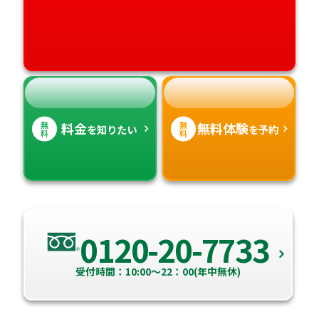
愛媛県
鹿児島県
高知県
沖縄県
無
無
料金
無料体験
を知りたい
を予約
料
料
0120-20-7733
受付時間：10:00～22：00(年中無休)