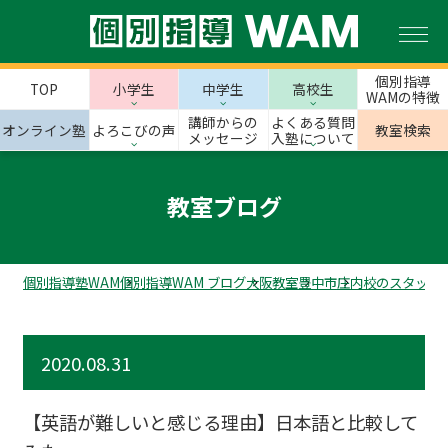
個別指導
TOP
小学生
中学生
高校生
WAMの特徴
講師からの
よくある質問
オンライン塾
よろこびの声
教室検索
メッセージ
入塾について
教室ブログ
個別指導塾WAM
個別指導WAM ブログ
大阪教室
豊中市
庄内校のスタッフ
2020.08.31
【英語が難しいと感じる理由】日本語と比較して