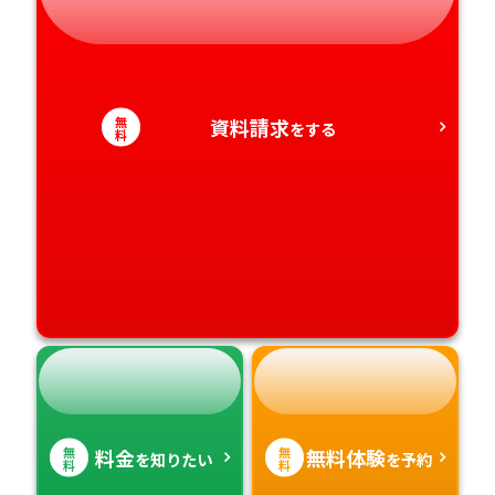
愛知県
香川県
宮崎県
愛媛県
鹿児島県
無
資料請求
をする
料
高知県
沖縄県
無
無
料金
無料体験
を知りたい
を予約
料
料