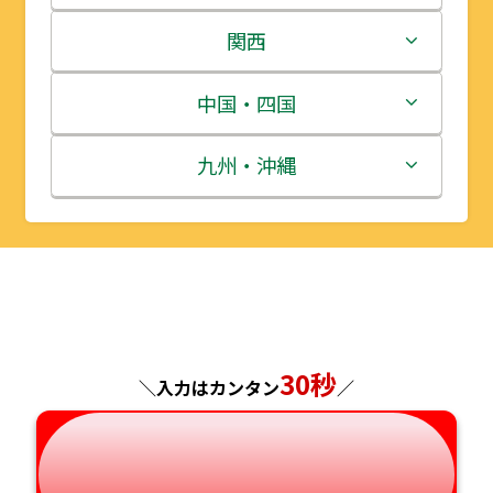
岩手県
栃木県
新潟県
関西
宮城県
群馬県
富山県
三重県
中国・四国
秋田県
埼玉県
石川県
滋賀県
鳥取県
九州・沖縄
山形県
千葉県
福井県
京都府
島根県
福岡県
福島県
東京都
山梨県
大阪府
岡山県
佐賀県
神奈川県
長野県
兵庫県
広島県
長崎県
30秒
＼入力はカンタン
／
岐阜県
奈良県
山口県
熊本県
静岡県
和歌山県
徳島県
大分県