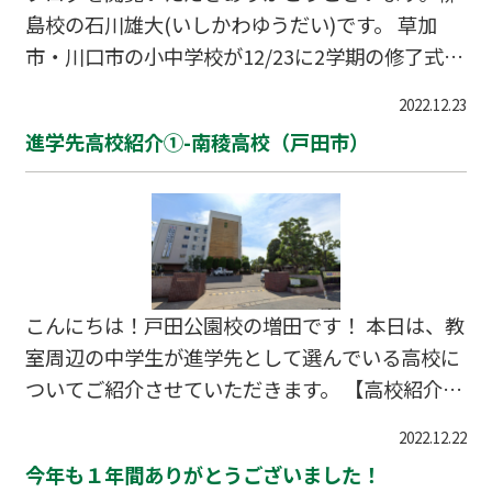
島校の石川雄大(いしかわゆうだい)です。 草加
す。 この期間は教室が閉まっていて自習等もでき
市・川口市の小中学校が12/23に2学期の修了式を
ませんのでご注意ください。 それではみなさ
迎えました。 生徒の皆さん、2学期お疲れ様でし
ま、どうぞ良いお年をお迎えください。
2022.12.23
た♪ 喜びもつかの間、柳島校では本日(12/24)か
進学先高校紹介①-南稜高校（戸田市）
ら冬期講習がスタートしました！！ 早速、9：00
からたくさんの生徒が自習や授業に来てくれてい
ます！ （とっても嬉しいですよ😎） 受験生は最
後の追い込み期間になるので全力で勉強しましょ
う👍👍 受験生以外の人は、2学期までの内容の復
習に入ります。 一度、習った単元になりますが完
こんにちは！戸田公園校の増田です！ 本日は、教
璧に理解していない部分はあるはずです。
室周辺の中学生が進学先として選んでいる高校に
ついてご紹介させていただきます。 【高校紹介①
-南稜高校】 1⃣ 学校概要 南稜高校は、JR埼京線
2022.12.22
北戸田駅から 徒歩15分、バスで7分、自転車で5
今年も１年間ありがとうございました！
分の場所にあります。 「明るく伸びやかな校風