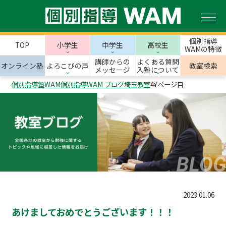
個別指導
TOP
小学生
中学生
高校生
WAMの特徴
講師からの
よくある質問
オンライン塾
よろこびの声
教室検索
メッセージ
入塾について
個別指導塾WAM
個別指導WAM ブログ
埼玉教室
47ページ目
2023.01.06
あけましておめでとうございます！！！