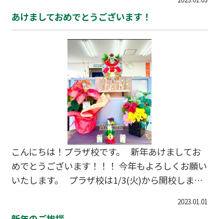
が引き締まっております💪 小中学校の皆さんは
あけましておめでとうございます！
学校の宿題ですね！ あと数日で提出だと思うので
詰まっている人は是非自習に！ #川越市 #川越
駅前 #塾 #学習塾 #個別指導塾 #勉強スペ
ース #定期テスト対策 #高校受験対策 #大学
受験
こんにちは！プラザ校です。 新年あけましてお
めでとうございます！！！ 今年もよろしくお願い
いたします。 プラザ校は1/3(火)から開校しまし
た！ 三が日でもありましたが、授業もたくさん入
2023.01.01
り、 自習室を多く利用してくれ、新年初日から賑
新年のご挨拶