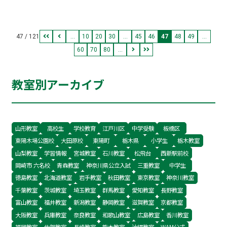
た」と実感しました！ 冬期面談でも 「全く違う
校舎みたい・・・」という意見。 また、塾外から
47 / 121
...
10
20
30
...
45
46
47
48
49
...
も「あそこの塾は変わった！」という声まで いた
60
70
80
...
だけるようになりました！！！ 半年という1つの
節目とせず、 これからもプラザ校は変化し続け、
教室別アーカイブ
生徒たちの【居場所】となれる校舎を作っていき
ます！ これからもよろしくお願いします！
山形教室
高校生
学校教育
江戸川区
中学受験
板橋区
東陽木場公園校
大田原校
東陽町
栃木県
小学生
栃木教室
山梨教室
学習情報
宮城教室
石川教室
松飛台
西新駅前校
岡崎市 六名校
青森教室
神奈川県公立入試
三重教室
中学生
徳島教室
北海道教室
岩手教室
秋田教室
東京教室
神奈川教室
千葉教室
茨城教室
埼玉教室
群馬教室
愛知教室
長野教室
富山教室
福井教室
新潟教室
静岡教室
滋賀教室
京都教室
大阪教室
兵庫教室
奈良教室
和歌山教室
広島教室
香川教室