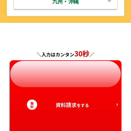
鳥取県
九州・沖縄
山形県
千葉県
福井県
京都府
島根県
福岡県
福島県
東京都
山梨県
大阪府
岡山県
佐賀県
神奈川県
長野県
兵庫県
広島県
長崎県
30秒
＼入力はカンタン
／
岐阜県
奈良県
山口県
熊本県
静岡県
和歌山県
徳島県
大分県
愛知県
香川県
宮崎県
無
資料請求
をする
料
愛媛県
鹿児島県
高知県
沖縄県