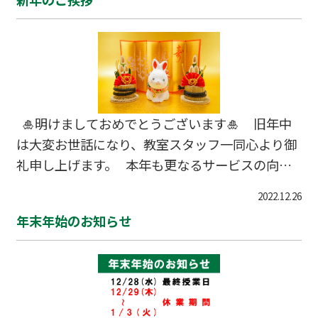
わっていました！ “新年”ということで、校舎の
レイアウトも変更し、素敵な”生け花”を飾りまし
た！ 年末に帰省をした際に、お世話になっている
「花屋 ふらわ～ふらわ～」さんから沢山お花を
いただきました！ 素敵なお花をありがとうござい
ます！！！ そして、私立入試・
🎍明けましておめでとうございます🎍 旧年中
は大変お世話になり、教室スタッフ一同心より御
礼申し上げます。 本年も更なるサービスの向上
に努めて参りますので、 より一層のご支援、お
2022.12.26
引立てを賜りますようお願い申し上げます。 皆
年末年始のお知らせ
様のご健康とご多幸をお祈りし、新年のご挨拶と
させていただきます。 本年も宜しくお願い申し
上げます。 個別指導WAM 戸田公園校 社員・講
師一同