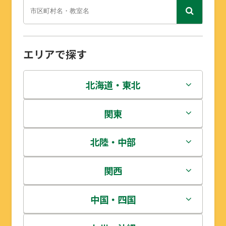
エリアで探す
北海道・東北
北海道
関東
青森県
茨城県
北陸・中部
岩手県
栃木県
新潟県
関西
宮城県
群馬県
富山県
三重県
中国・四国
秋田県
埼玉県
石川県
滋賀県