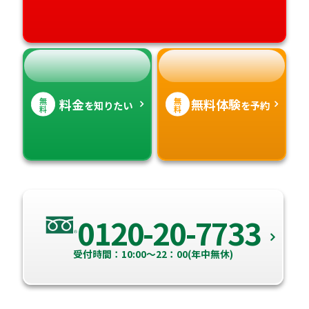
無
無
料金
無料体験
を知りたい
を予約
料
料
0120-20-7733
受付時間：10:00～22：00(年中無休)