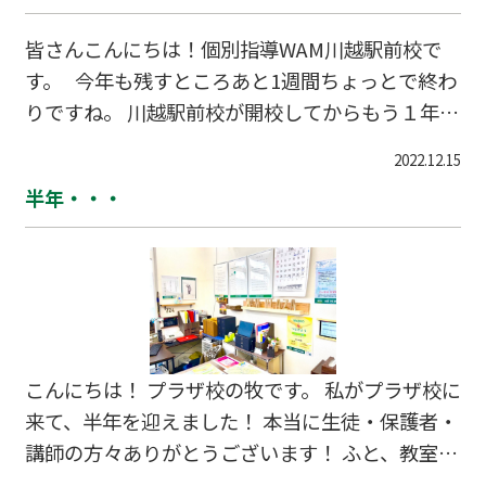
のもと、主体的に学ぶとともに、豊かな心と国際
皆さんこんにちは！個別指導WAM川越駅前校で
感覚を育み、希望する進路を実現する学校」 を目
す。 今年も残すところあと1週間ちょっとで終わ
指す、普通科と外国語科が併置された学校です。
りですね。 川越駅前校が開校してからもう１年半
１７の運動部と１４の文化部（令和４年４月現
です。そう考えると本当にあっという間でびっく
在）があり、部活動はたいへん盛んです。全生徒
2022.12.15
りです。 開校してからこれまで、アットホームで
が原則入学時にいずれかの部に属することになっ
半年・・・
居心地の良い雰囲気づくりを意識してきましたが
ており、３年生でも７…
どうでしょうか。 最近では自主的に自習室を使っ
てくれる生徒さんも多く、なんとなくは作れてき
ているのかなぁ。 なんて考えております😊 来年
は、もっともっと皆の第二の家くらいの気持ちに
なれるように 教室の雰囲気づくりを頑張っていき
こんにちは！ プラザ校の牧です。 私がプラザ校に
ます💪
来て、半年を迎えました！ 本当に生徒・保護者・
講師の方々ありがとうございます！ ふと、教室を
見ると、来た当時と全く異なり、 「一緒に成長し