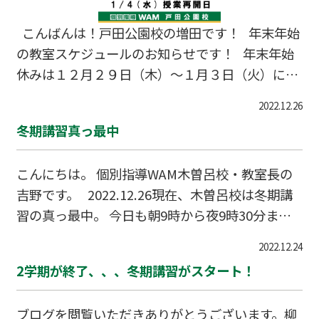
こんばんは！戸田公園校の増田です！ 年末年始
の教室スケジュールのお知らせです！ 年末年始
休みは１２月２９日（木）～１月３日（火）にな
ります。 最終授業日は１２月２８日（水）、授業
2022.12.26
再開日は１月４日（水）です。 ご確認よろしく
冬期講習真っ最中
お願い致します！ ＊＊＊＊＊＊＊＊＊＊＊＊＊
＊＊＊＊＊＊＊＊＊＊ 個別指導WAM戸田公園校
こんにちは。 個別指導WAM木曽呂校・教室長の
📞048-431-0505 📭335-0016 埼玉県戸田市下前1-
吉野です。 2022.12.26現在、木曽呂校は冬期講
9-28 萩原ビル 2F 📧todakouen@wam-k.com ☆
習の真っ最中。 今日も朝9時から夜9時30分ま
お気軽にお問い合わせください☆
で、授業がぎっちり組まれています。 授業を受け
2022.12.24
ている生徒、自習に来ている生徒、みんな真剣で
2学期が終了、、、冬期講習がスタート！
す。 寒さが厳しくなってきましたが、体調に気を
付けて頑張りましょう！ さて。 木曽呂校の年末
ブログを閲覧いただきありがとうございます。柳
年始休校期間は、 ・12/29（木）〜1/3（火） で