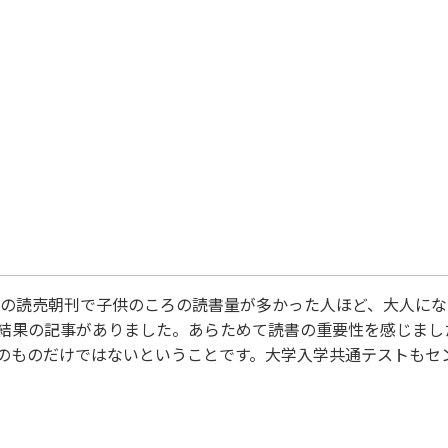
教育小学校が 教育におけるひとつの価値軸の
2日の読売朝刊で子供のころの読書量が多かった人ほど、大人に
結果の記事がありました。あらためて読書の重要性を感じまし
のものだけではないということです。大学入学共通テストもセ
われています。お子さんたちに本を読めと言ってもすぐにはそ
読書の促進ができるようなプログラムができればいいなあと考