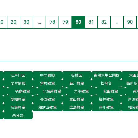
10
20
30
...
78
79
80
81
82
...
90
江戸川区
中学受験
板橋区
東陽木場公園校
大田
学習情報
宮城教室
石川教室
松飛台
西新駅
徳島教室
北海道教室
岩手教室
秋田教室
東
愛知教室
長野教室
富山教室
福井教室
新潟
奈良教室
和歌山教室
広島教室
香川教室
福岡
未分類