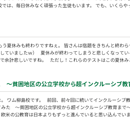
南校では、毎日休みなく頑張った生徒もいます。 でも、いくら
ていないということですよね。 これでは、成績が上がるわけは
だけは守ってくださ
もう夏休みも終わりですねぇ。 皆さんは宿題をきちんと終わら
をしていましたｗ） 夏休みが終わってしまうと悲しくなってい
チで余計悲しいですね。 ただし！これらのテストはこの夏休み
はもちろん素晴らしくていいのですが、 悪かった時にもそれ
た ～貧困地区の公立学校から超インクルーシブ教
。 ワム柳島校です。 前回、前々回に続いてインクルーシブ教育について
てみた ～貧困地区の公立学校から超インクルーシブ教育まで
、欧米の公教育は日本よりもずっと進んでいると思い込んでいま
かなければいけないと信じていました。 その先にこんな危機
における公教育のリアルな姿をまざまざと見せつけてくれる内容