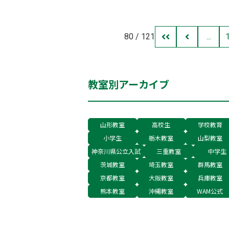
80 / 121
...
教室別アーカイブ
山形教室
高校生
学校教育
小学生
栃木教室
山梨教室
神奈川県公立入試
三重教室
中学生
茨城教室
埼玉教室
群馬教室
京都教室
大阪教室
兵庫教室
熊本教室
沖縄教室
WAM公式