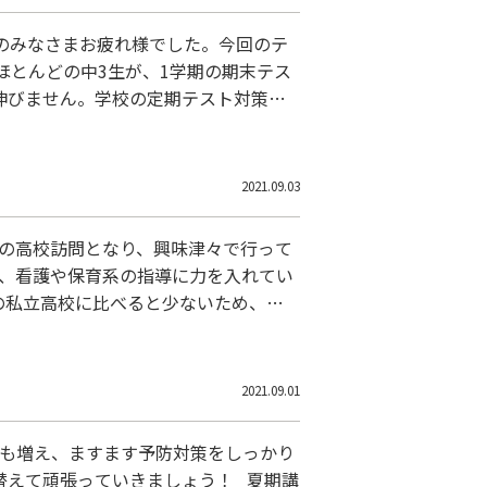
生のみなさまお疲れ様でした。今回のテ
ほとんどの中3生が、1学期の期末テス
伸びません。学校の定期テスト対策と
見て、志望校を下げる生徒を散見しま
い。本
2021.09.03
ての高校訪問となり、興味津々で行って
り、看護や保育系の指導に力を入れてい
の私立高校に比べると少ないため、こ
感じましたので、学校に問い合わせて
2021.09.01
染も増え、ますます予防対策をしっかり
替えて頑張っていきましょう！ 夏期講