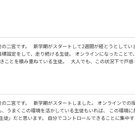
校の二宮です。 新学期がスタートして2週間が経とうとしてい
目標設定をして、走り続ける生徒。 オンラインになったことで
べきことを積み重ねている生徒。 大人でも、この状況下で戸惑
を考えると、 子どもに、「自分で考えろ」と言うのは酷な気も
谷校の二宮です。 新学期がスタートしました。 オンラインでの
も、うまくこの環境を活かしている生徒もいれば、 この環境に
生徒」だと思います。 自分でコントロールできることに集中
にすることは簡単だけれども、 自分のできることを見極めて、