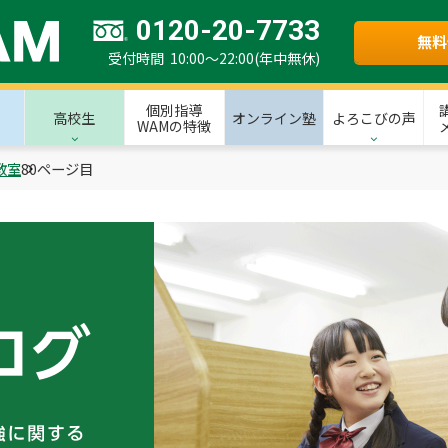
0120-20-7733
無料
受付時間 10:00～22:00(年中無休)
個別指導
高校生
オンライン塾
よろこびの声
WAMの特徴
教室
80ページ目