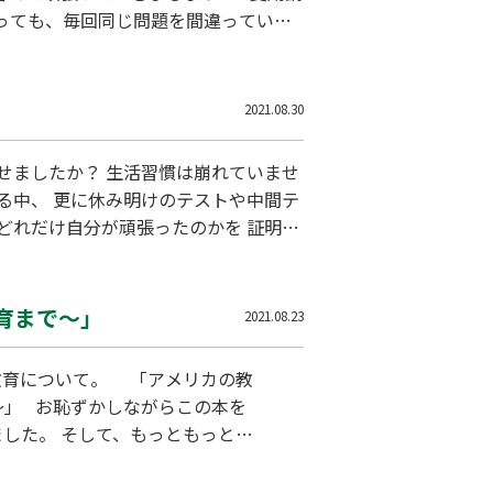
やっても、毎回同じ問題を間違っている
ありません。 たくさん頑張った生徒
2021.08.30
せましたか？ 生活習慣は崩れていませ
る中、 更に休み明けのテストや中間テ
どれだけ自分が頑張ったのかを 証明す
で落ち込まず、必ず次に活かせるように
育まで～」
2021.08.23
。 「アメリカの教
～」 お恥ずかしながらこの本を
した。 そして、もっともっと近
があるとは思いもよらずに・・・
と 最後にかかれている超インク