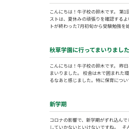
こんにちは！牛子校の鈴木です。 第
ストは、夏休みの頑張りを確認するよ
トが終わった7月初旬から受験勉強を
並行して、受験勉強を継続させること
す。そんな1，２回のテスト結果をみ
秋草学園に行ってまいりまし
こんにちは！牛子校の鈴木です。 昨
まいりました。 校舎は木で囲まれた
るなあと感じました。特に保育につい
じんまりとしていて、先生の目が行き
みたいとおもいました。
新学期
コロナの影響で、新学期がずれ込んで
していかないといけないですね。 そ