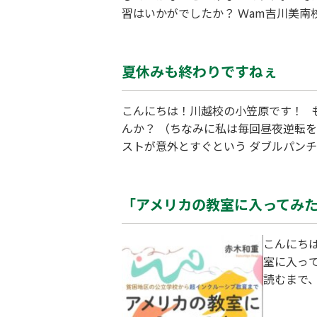
習はいかがでしたか？ Ｗam吉川美
生徒も、たくさんいます。 身につい
も、十分にできなかった生徒も、これ
夏休みも終わりですねぇ
こんにちは！川越校の小笠原です！ 
んか？ （ちなみに私は毎回昼夜逆転
ストが意外とすぐという ダブルパン
る場でもあります。良い結果を残すの
しましょう！！ 川越校では、テスト
「アメリカの教室に入ってみ
こんにちは
室に入っ
読むまで
づいてい
アメリカ