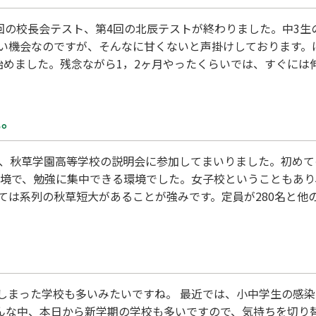
1回の校長会テスト、第4回の北辰テストが終わりました。中3
い機会なのですが、そんなに甘くないと声掛けしております。
始めました。残念ながら1，2ヶ月やったくらいでは、すぐには
が重要だと説いています。毎年、9月中旬に戻ってくる結果を
て下げるのであれば、もっと真剣に志望校選びをしろと言いた
た。
日、秋草学園高等学校の説明会に参加してまいりました。初め
環境で、勉強に集中できる環境でした。女子校ということもあ
ては系列の秋草短大があることが強みです。定員が280名と他
届いていそうな印象も受けました。アクセスについて不便さを
しまった学校も多いみたいですね。 最近では、小中学生の感
んな中、本日から新学期の学校も多いですので、気持ちを切り