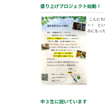
盛り上げプロジェクト始動！
こんにち
ー！ と
のにもっ
も、まず
の皆さん
す！ 来
中３生に説いています