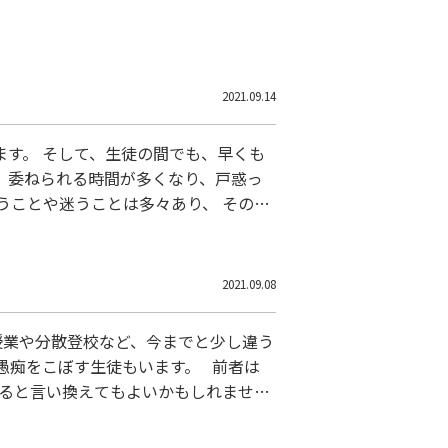
2021.09.14
ます。 そして、生徒の間でも、早くも
、委ねられる時間が多くなり、戸惑っ
うことや迷うことは多々あり、 その中
します。 そこで、南鳩ヶ谷校では、
2021.09.08
授業や分散登校など、今までと少し違う
愚痴をこぼす生徒もいます。 前者は
すると言い換えてもよいかもしれませ
最善を尽くした方が、 私は圧倒的に楽