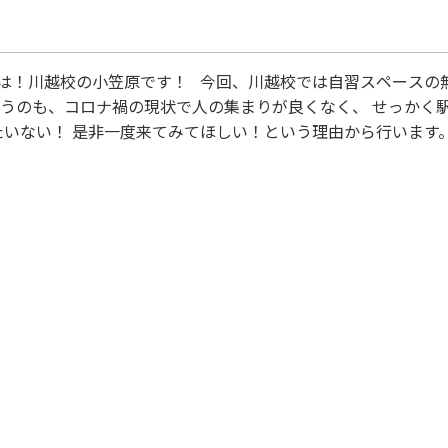
は！川越校の小笠原です！ 今回、川越校では自習スペースの
いうのも、コロナ禍の現状で人の集まりが良くなく、 せっかく
たいない！ 是非一度来てみてほしい！という理由から行います
は教室の中を見てみるだけ。 そんな感じでも全然OKです！ 
は友達もつれてきちゃってください！ 人がたくさん出入りす
てくれることを楽しみに待ってい